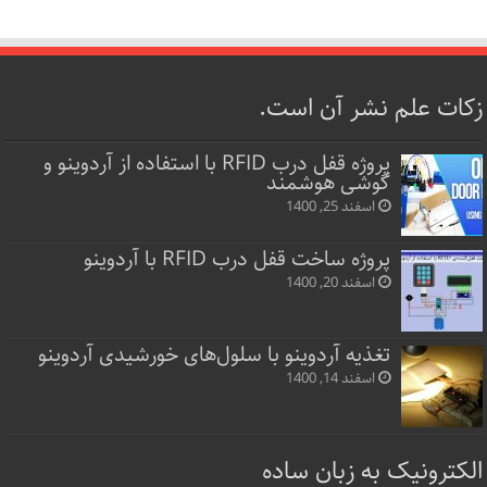
زکات علم نشر آن است.
پروژه قفل‌ درب RFID با استفاده از آردوینو و
گوشی هوشمند
اسفند 25, 1400
پروژه ساخت قفل‌ درب RFID با آردوینو
اسفند 20, 1400
تغذیه آردوینو با سلول‌های خورشیدی آردوینو
اسفند 14, 1400
الکترونیک به زبان ساده