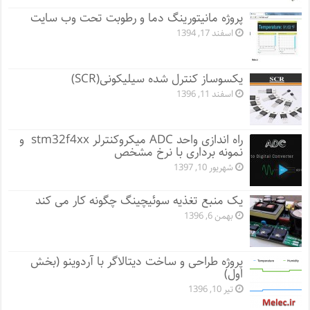
پروژه مانيتورينگ دما و رطوبت تحت وب سایت
اسفند 17, 1394
یکسوساز کنترل شده سیلیکونی(SCR)
اسفند 11, 1396
راه اندازی واحد ADC میکروکنترلر stm32f4xx و
نمونه برداری با نرخ مشخص
شهریور 10, 1397
یک منبع تغذیه سوئیچینگ چگونه کار می کند
بهمن 6, 1396
پروژه طراحی و ساخت دیتالاگر با آردوینو (بخش
اول)
تیر 10, 1396