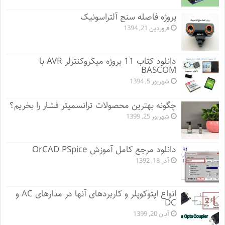
پروژه فاصله سنج آلتراسونیک
فروردین 21, 1394
دانلود کتاب 11 پروژه میکروکنترلر AVR با
BASCOM
شهریور 5, 1394
چگونه بهترین محصولات ترانسمیتر فشار را بخریم؟
شهریور 25, 1399
دانلود مرجع کامل آموزش OrCAD PSpice
آذر 18, 1392
انواع اپتوکوپلر و کاربردهای آنها در مدارهای AC و
DC
آبان 20, 1399