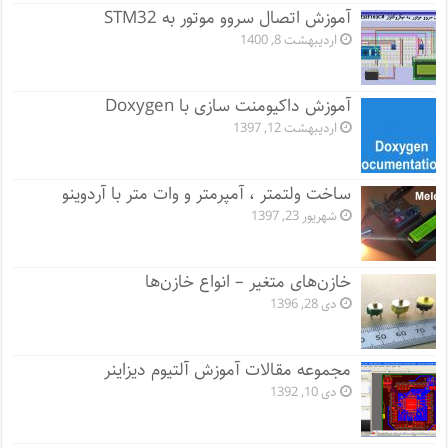
آموزش اتصال سروو موتور به STM32
اردیبهشت 8, 1400
آموزش داکیومنت سازی با Doxygen
اردیبهشت 12, 1397
ساخت ولتمتر ، آمپرمتر و وات متر با آردوینو
شهریور 23, 1397
خازن‌های متغیر – انواع خازن‌ها
دی 28, 1396
مجموعه مقالات آموزش آلتیوم دیزاینر
دی 10, 1392