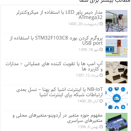
مطالب بیشتر برای شما
مدار دیمر پاور LED با استفاده از میکروکنترلر
ATmega32
اردیبهشت 20, 1400
پروگرم کردن بورد STM32F103C8 با استفاده از
USB port
مهر 18, 1399
آپ امپ ها یا تقویت کننده های عملیاتی – مدارات
و کاربرد ها
مرداد 12, 1397
NB-IoT یا اینترنت اشیا کم پهنا – نسل بعدی
ارتباطات شبکه برای اینترنت اشیا
آبان 30, 1400
مفهوم حوزه متغیر در آردوینو-متغیرهای محلی و
متغیرهای سراسری
بهمن 6, 1396