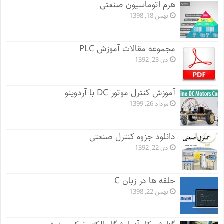
هرم اتوماسیون صنعتی
بهمن 18, 1398
مجموعه مقالات آموزش PLC
دی 23, 1392
آموزش کنترل موتور DC با آردوینو
مرداد 26, 1399
دانلود جزوه کنترل صنعتی
دی 22, 1392
حلقه ها در زبان C
بهمن 22, 1398