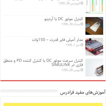
فروردین 30, 1395
کنترل موتور DC با آردینو
مرداد 28, 1396
مدار آمپلی فایر قدرت – 150وات
دی 1, 1396
کنترل سرعت موتور DC با کنترل کننده PD و منطق
فازی در SIMULINK
بهمن 28, 1396
آموزش‌های مفید فرادرس