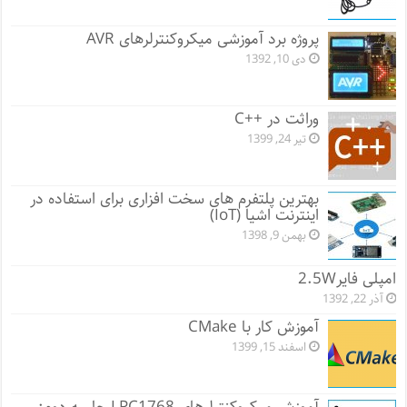
پروژه برد آموزشی میکروکنترلرهای AVR
دی 10, 1392
وراثت در ++C
تیر 24, 1399
بهترین پلتفرم های سخت افزاری برای استفاده در
اینترنت اشیا (IoT)
بهمن 9, 1398
امپلی فایر2.5W
آذر 22, 1392
آموزش کار با CMake
اسفند 15, 1399