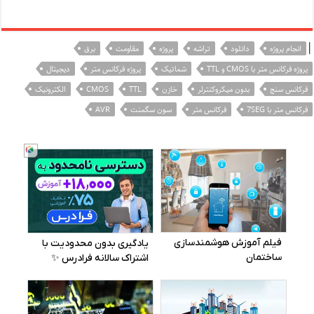
|
انجام پروژه
دانلود
تراشه
پروژه
مقاومت
برق
پروژه فرکانس متر با CMOS و TTL
شماتیک
پروژه فرکانس متر
دیجیتال
فرکانس سنج
بدون میکروکنترلر
خازن
TTL
CMOS
الکترونیک
فرکانس متر با 7SEG
فرکانس متر
سون سگمنت
AVR