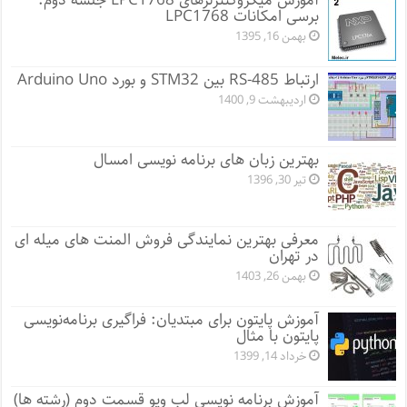
آموزش میکروکنترلرهای LPC1768 جلسه دوم:
برسی امکانات LPC1768
بهمن 16, 1395
ارتباط RS-485 بین STM32 و بورد Arduino Uno
اردیبهشت 9, 1400
بهترین زبان های برنامه نویسی امسال
تیر 30, 1396
معرفی بهترین نمایندگی فروش المنت های میله ای
در تهران
بهمن 26, 1403
آموزش پایتون برای مبتدیان: فراگیری برنامه‌نویسی
پایتون با مثال
خرداد 14, 1399
آموزش برنامه نویسی لب ویو قسمت دوم (رشته ها)