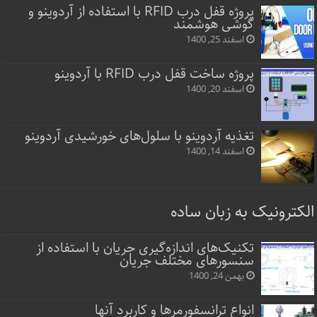
پروژه قفل‌ درب RFID با استفاده از آردوینو و
گوشی هوشمند
اسفند 25, 1400
پروژه ساخت قفل‌ درب RFID با آردوینو
اسفند 20, 1400
تغذیه آردوینو با سلول‌های خورشیدی آردوینو
اسفند 14, 1400
الکترونیک به زبان ساده
تکنیک‌های اندازه‌گیری جریان با استفاده از
سنسورهای مختلف جریان
بهمن 24, 1400
انواع ترانسفورمرها و کاربرد آنها