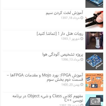
آموزش لخت کردن سیم
خرداد 18, 1397
روبات هتل دار ! [تماشا کنید]
شهریور 1, 1393
پروژه تشخیص آلودگی هوا
مرداد 13, 1396
آموزش FPGA: بورد Mojo و مقدمات FPGA‌ها –
قسمت دوم بخش سوم
بهمن 20, 1400
مفهوم کلاس Class و شیء Object در برنامه
نویسی ++C
شهریور 29, 1397