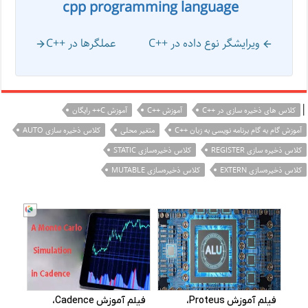
cpp programming language
ویرایشگر نوع داده در ++C
عملگرها در ++C
|
کلاس های ذخیره سازی در ++C
آموزش ++C
آموزش C++ رایگان
آموزش گام به گام برنامه نویسی به زبان ++C
متغیر محلی
کلاس ذخیره سازی AUTO
کلاس ذخیره سازی REGISTER
کلاس ذخیره‌سازی STATIC
کلاس ذخیره‌سازی EXTERN
کلاس ذخیره‌سازی MUTABLE