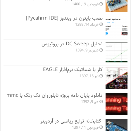
فروردین 19, 1400
نصب پایتون در ویندوز [Pycahrm IDE]
خرداد 14, 1399
تحلیل DC Sweep در پروتیوس
شهریور 9, 1394
کار با شماتیک نرم‌افزار EAGLE
تیر 15, 1397
دانلود پایان نامه پروژه تابلوروان تک رنگ با mmc
دی 9, 1392
کتابخانه توابع ریاضی در آردوینو
فروردین 11, 1397