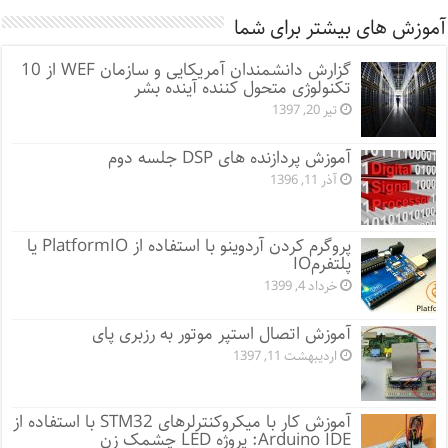
آموزش های بیشتر برای شما
گزارش دانشمندان آمریکایی و سازمان WEF از 10
تکنولوژی متحول کننده آینده بشر
تیر 20, 1397
آموزش پردازنده های DSP جلسه دوم
آذر 11, 1396
پروگرم کردن آردوینو با استفاده از PlatformIO یا
پلتفرمIO
خرداد 4, 1399
آموزش اتصال استپر موتور به رزبری پای
اردیبهشت 11, 1397
آموزش کار با میکروکنترلرهای STM32 با استفاده از
Arduino IDE: پروژه LED چشمک زن