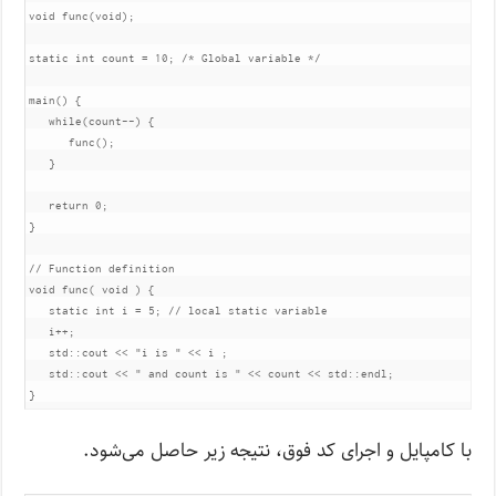
void
 func
(
void
);
static
int
 count 
=
10
;
/* Global variable */
main
()
{
while
(
count
--)
{
      func
();
}
return
0
;
}
// Function definition
void
 func
(
void
)
{
static
int
 i 
=
5
;
// local static variable
   i
++;
   std
::
cout 
<<
"i is "
<<
 i 
;
   std
::
cout 
<<
" and count is "
<<
 count 
<<
 std
::
endl
;
}
با کامپایل و اجرای کد فوق، نتیجه زیر حاصل می‌شود.