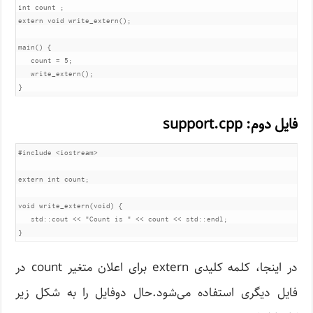
int
 count 
;
extern
void
 write_extern
();
main
()
{
   count 
=
5
;
   write_extern
();
}
فایل دوم: support.cpp
#include <iostream>

extern int count;

void write_extern(void) {

   std::cout << "Count is " << count << std::endl;

در اینجا، کلمه کلیدی extern برای اعلان متغیر count در
فایل دیگری استفاده می‌شود.حال دوفایل را به شکل زیر