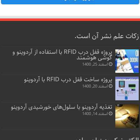
زکات علم نشر آن است.
پروژه قفل‌ درب RFID با استفاده از آردوینو و
گوشی هوشمند
اسفند 25, 1400
پروژه ساخت قفل‌ درب RFID با آردوینو
اسفند 20, 1400
تغذیه آردوینو با سلول‌های خورشیدی آردوینو
اسفند 14, 1400