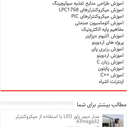
آموزش طراحی منابع تغذیه سوئیچینگ
آموزش میکروکنترلرهای LPC1768
آموزش میکروکنترلرهای PIC
آموزش اتوماسیون صنعتی
مفاهیم پایه الکترونیک
آموزش آلتیوم دیزاینر
پروژه های آردوینو
آموزش رزبری پای
آموزش آردوینو
آموزش زبان C
آموزش پایتون
آموزش ++C
اینترنت اشیاء
مطالب بیشتر برای شما
مدار دیمر پاور LED با استفاده از میکروکنترلر
ATmega32