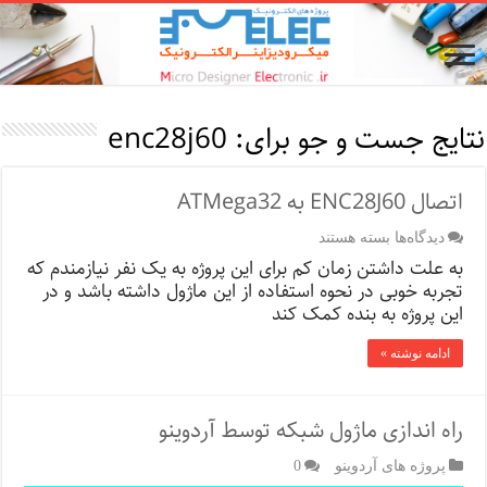
نتایج جست و جو برای:
enc28j60
اتصال ENC28J60 به ATMega32
برای
دیدگاه‌ها
بسته هستند
اتصال
به علت داشتن زمان کم برای این پروژه به یک نفر نیازمندم که
ENC28J60
تجربه خوبی در نحوه استفاده از این ماژول داشته باشد و در
به
این پروژه به بنده کمک کند
ATMega32
ادامه نوشته »
راه اندازی ماژول شبکه توسط آردوینو
پروژه های آردوینو
0