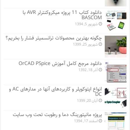
دانلود کتاب 11 پروژه میکروکنترلر AVR با
BASCOM
شهریور 5, 1394
چگونه بهترین محصولات ترانسمیتر فشار را بخریم؟
شهریور 25, 1399
دانلود مرجع کامل آموزش OrCAD PSpice
آذر 18, 1392
انواع اپتوکوپلر و کاربردهای آنها در مدارهای AC و
DC
آبان 20, 1399
پروژه مانيتورينگ دما و رطوبت تحت وب سایت
اسفند 17, 1394