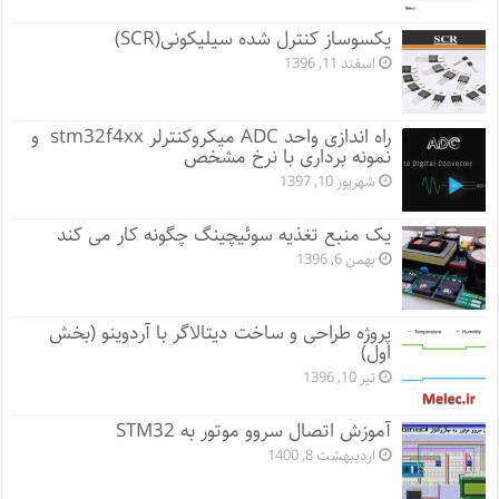
یکسوساز کنترل شده سیلیکونی(SCR)
اسفند 11, 1396
راه اندازی واحد ADC میکروکنترلر stm32f4xx و
نمونه برداری با نرخ مشخص
شهریور 10, 1397
یک منبع تغذیه سوئیچینگ چگونه کار می کند
بهمن 6, 1396
پروژه طراحی و ساخت دیتالاگر با آردوینو (بخش
اول)
تیر 10, 1396
آموزش اتصال سروو موتور به STM32
اردیبهشت 8, 1400