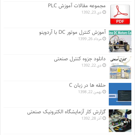
مجموعه مقالات آموزش PLC
دی 23, 1392
آموزش کنترل موتور DC با آردوینو
مرداد 26, 1399
دانلود جزوه کنترل صنعتی
دی 22, 1392
حلقه ها در زبان C
بهمن 22, 1398
گزارش کار آزمایشگاه الکترونیک صنعتی
آذر 28, 1392