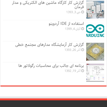
گزارش کار کارگاه ماشین های الکتریکی و مدار
فرمان
دی 3, 1393
استفاده از IDE آردوینو
آبان 4, 1399
گزارش کار آزمایشگاه مدارهای مجتمع خطی
آذر 26, 1393
برنامه ای جالب برای محاسبات رگولاتور ها
آذر 19, 1392