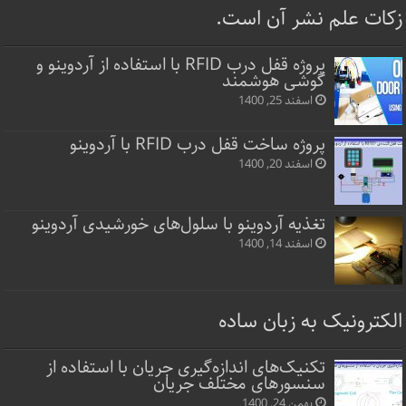
زکات علم نشر آن است.
پروژه قفل‌ درب RFID با استفاده از آردوینو و
گوشی هوشمند
اسفند 25, 1400
پروژه ساخت قفل‌ درب RFID با آردوینو
اسفند 20, 1400
تغذیه آردوینو با سلول‌های خورشیدی آردوینو
اسفند 14, 1400
الکترونیک به زبان ساده
تکنیک‌های اندازه‌گیری جریان با استفاده از
سنسورهای مختلف جریان
بهمن 24, 1400