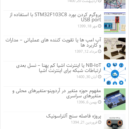
اردیبهشت 20, 1400
پروگرم کردن بورد STM32F103C8 با استفاده از
USB port
مهر 18, 1399
آپ امپ ها یا تقویت کننده های عملیاتی – مدارات
و کاربرد ها
مرداد 12, 1397
NB-IoT یا اینترنت اشیا کم پهنا – نسل بعدی
ارتباطات شبکه برای اینترنت اشیا
آبان 30, 1400
مفهوم حوزه متغیر در آردوینو-متغیرهای محلی و
متغیرهای سراسری
بهمن 6, 1396
پروژه فاصله سنج آلتراسونیک
فروردین 21, 1394