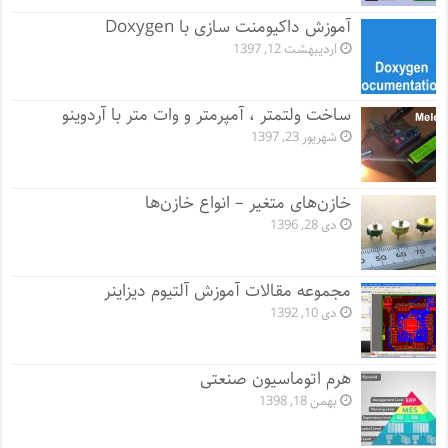
آموزش داکیومنت سازی با Doxygen
اردیبهشت 12, 1397
ساخت ولتمتر ، آمپرمتر و وات متر با آردوینو
شهریور 23, 1397
خازن‌های متغیر – انواع خازن‌ها
دی 28, 1396
مجموعه مقالات آموزش آلتیوم دیزاینر
دی 10, 1392
هرم اتوماسیون صنعتی
بهمن 18, 1398