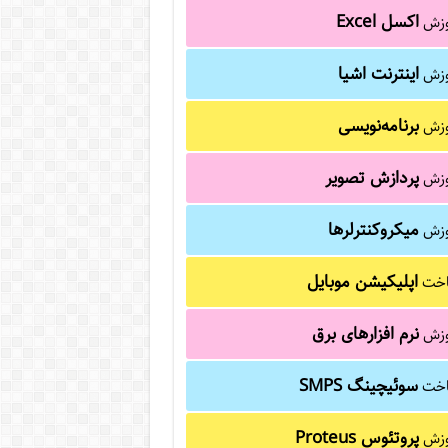
اکسل Excel
وزش
اینترنت اشیا
وزش
برنامه‌نویسی
وزش
پردازش تصویر
وزش
میکروکنترلرها
وزش
اپلیکیشن موبایل
خت
نرم افزارهای برق
وزش
سوئیچینگ SMPS
خت
پروتئوس Proteus
وزش