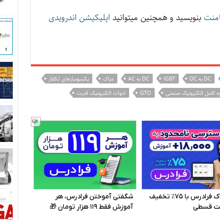
منت
بنویسید و همچنین میتوانید
اپلیکیشن اندرویدی
DC به DC
IGBT
DC به AC
دیاک
یکسوسازهای تکفاز
ه کامل الکترونیک صنعتی
GTO
ادوات الکترونیک قدرت