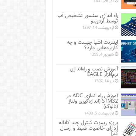
آذر 26, 1401
راه اندازی سنسور تشخیص آب
توسط آردوینو
اردیبهشت 14, 1397
اینترنت اشیا چیست و چه
کاربردهایی دارد؟
شهریور 4, 1399
آموزش نصب و راه‌اندازی
نرم‌افزار EAGLE
تیر 14, 1397
آموزش راه اندازی ADC در
STM32 (اندازه‌گیری ولتاژ
آنالوگ)
اردیبهشت 5, 1400
پروژه ریموت کنترل چند کاناله
[دارای خاصیت ضبط و ارسال
کد]