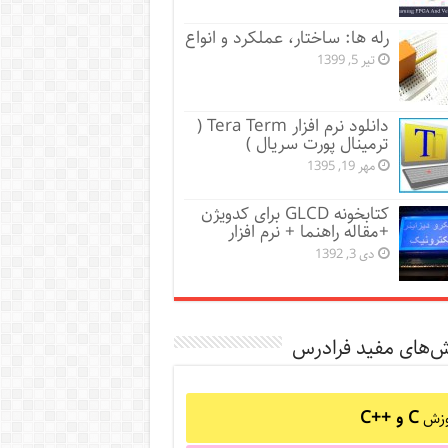
رله ها: ساختار، عملکرد و انواع
تیر 5, 1399
دانلود نرم افزار Tera Term (
ترمینال پورت سریال )
مهر 19, 1395
کتابخونه GLCD برای کدویژن
+مقاله راهنما + نرم افزار
دی 3, 1392
ش‌های مفید فرادرس
C و C++‎
وزش