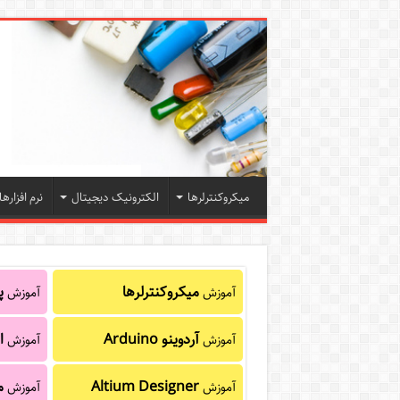
میکروکنترلرها
الکترونیک دیجیتال
نرم افزارها
میکروکنترلرها
پا
آموزش
آموزش
آردوینو Arduino
ا
آموزش
آموزش
Altium Designer
م
آموزش
آموزش