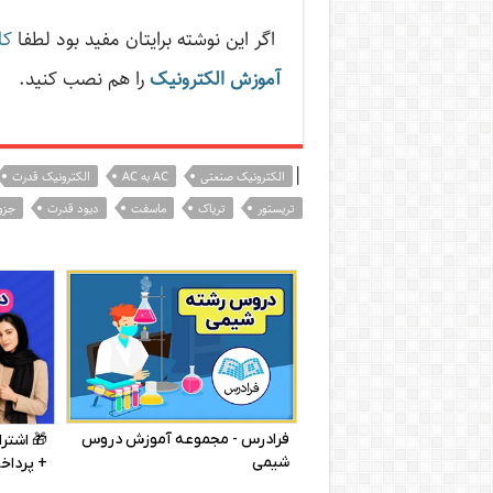
اگر این نوشته‌ برایتان مفید بود لطفا
کا
آموزش الکترونیک
را هم نصب کنید.
|
الکترونیک صنعتی
AC به AC
الکترونیک قدرت
تریستور
تریاک
ماسفت
دیود قدرت
جزو