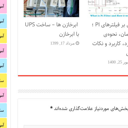
آم
آم
مروری بر فیلترهای PI ؛
ابرخازن ها – ساخت UPS
ان، نحوه‌ی
با ابرخازن
آم
، کاربرد و نکات
مرداد 17, 1399
آم
, 1400
آم
سا
آم
خش‌های موردنیاز علامت‌گذاری شده‌اند
*
سا
آم