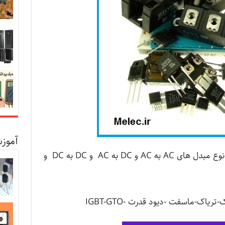
آموزش
یکسوسازهای تکفاز ، سه فاز و چندفاز انوع مبدل های AC به AC و DC به AC و DC به DC و
یاک-ماسفت -دیود قدرت -IGBT-GTO