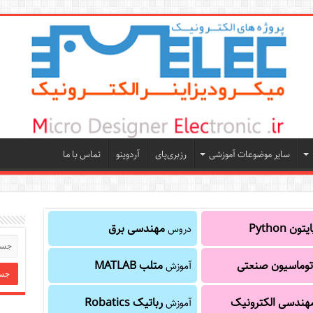
سایر موضوعات آموزشی
رزبری‌پای
آردوینو
تماس با ما
یتون Python
مهندسی برق
دروس
توماسیون صنعتی
متلب MATLAB
آموزش
هندسی الکترونیک
رباتیک Robatics
آموزش