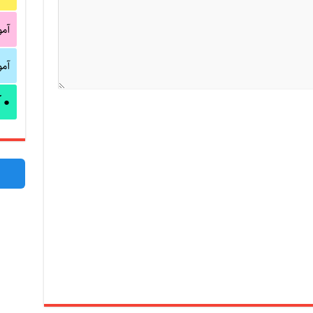
آم
آم
آ
●