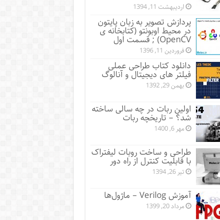
اردیبهشت 11, 1394
پردازش تصویر به زبان پایتون
در محیط اوبونتو (کتابخانه ی
OpenCV) ; قسمت اول
فروردین 11, 1396
دانلود کتاب طراحی عملی
فیلتر های دیجیتال و آنالوگ
بهمن 29, 1392
اولین ربات در چه سالی ساخته
شد؟ – تاریخچه ربات
مهر 6, 1400
طراحی و ساخت روبات لیفتراک
با قابلیت کنترل از راه دور
تیر 26, 1394
آموزش Verilog – ماژول‌ها
مرداد 20, 1399