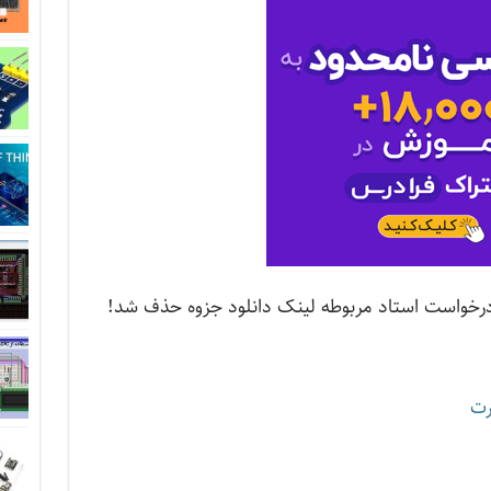
جزوه 48مگابایت (با درخواست استاد مربوطه لینک دانلود جزوه حذف شد!
رت