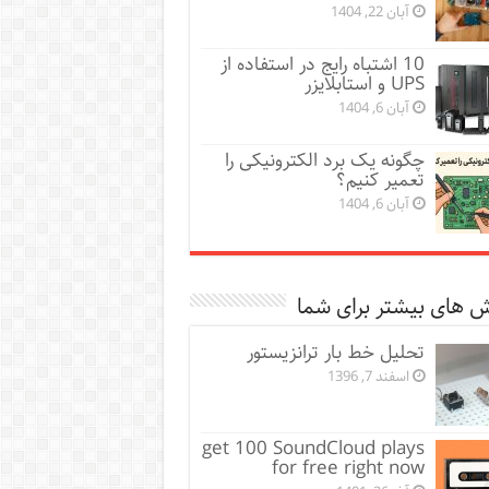
آبان 22, 1404
10 اشتباه رایج در استفاده از
UPS و استابلایزر
آبان 6, 1404
چگونه یک برد الکترونیکی را
تعمیر کنیم؟
آبان 6, 1404
 های بیشتر برای شما
تحلیل خط بار ترانزیستور
اسفند 7, 1396
get 100 SoundCloud plays
for free right now