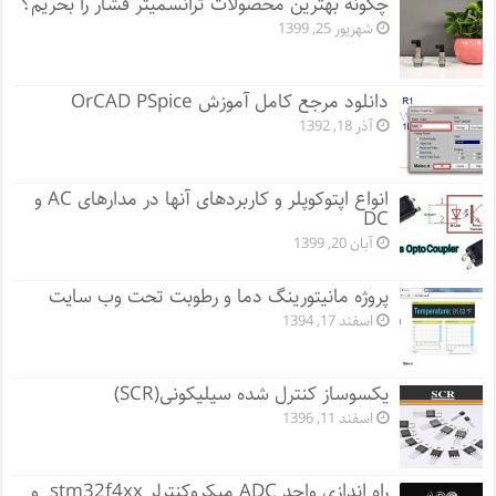
چگونه بهترین محصولات ترانسمیتر فشار را بخریم؟
شهریور 25, 1399
دانلود مرجع کامل آموزش OrCAD PSpice
آذر 18, 1392
انواع اپتوکوپلر و کاربردهای آنها در مدارهای AC و
DC
آبان 20, 1399
پروژه مانيتورينگ دما و رطوبت تحت وب سایت
اسفند 17, 1394
یکسوساز کنترل شده سیلیکونی(SCR)
اسفند 11, 1396
راه اندازی واحد ADC میکروکنترلر stm32f4xx و