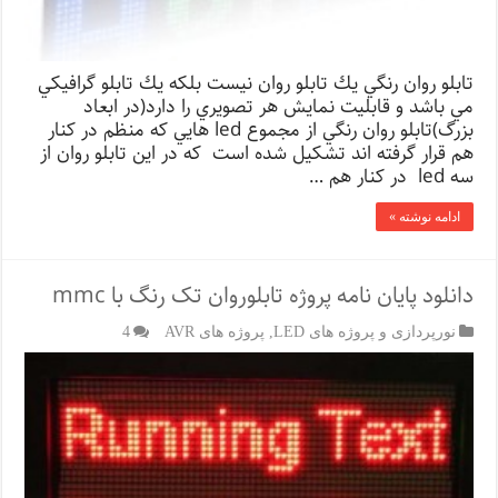
تابلو روان رنگي يك تابلو روان نيست بلكه يك تابلو گرافيكي
مي باشد و قابليت نمايش هر تصويري را دارد(در ابعاد
بزرگ)تابلو روان رنگي از مجموع led هايي كه منظم در كنار
هم قرار گرفته اند تشكيل شده است كه در اين تابلو روان از
سه led در كنار هم …
ادامه نوشته »
دانلود پایان نامه پروژه تابلوروان تک رنگ با mmc
نورپردازی و پروژه های LED
,
پروژه های AVR
4