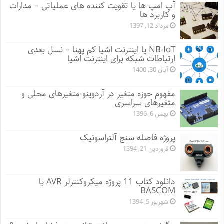
آپ امپ ها یا تقویت کننده های عملیاتی – مدارات
و کاربرد ها
مرداد 12, 1397
NB-IoT یا اینترنت اشیا کم پهنا – نسل بعدی
ارتباطات شبکه برای اینترنت اشیا
آبان 30, 1400
مفهوم حوزه متغیر در آردوینو-متغیرهای محلی و
متغیرهای سراسری
بهمن 6, 1396
پروژه فاصله سنج آلتراسونیک
فروردین 21, 1394
دانلود کتاب 11 پروژه میکروکنترلر AVR با
BASCOM
شهریور 5, 1394