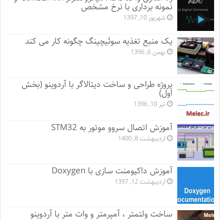
نمونه برداری با نرخ مشخص
شهریور 10, 1397
یک منبع تغذیه سوئیچینگ چگونه کار می کند
بهمن 6, 1396
پروژه طراحی و ساخت دیتالاگر با آردوینو (بخش
اول)
تیر 10, 1396
آموزش اتصال سروو موتور به STM32
اردیبهشت 8, 1400
آموزش داکیومنت سازی با Doxygen
اردیبهشت 12, 1397
ساخت ولتمتر ، آمپرمتر و وات متر با آردوینو