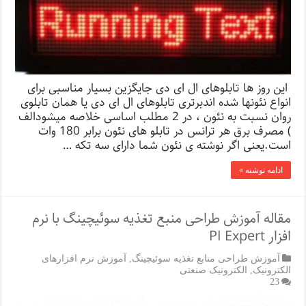
این روز ها تابلوهای ال ای دی جایگزین بسیار مناسبی برای
انواع نئونها شده اندبرتری تابلوهای ال ای دی یا همان تابلوی
روان نسبت به نئون ، در 2 مطلب اساسی خلاصه میشودالف
) مصرف برق هر ترانس در تابلو های نئون برابر 180 وات
است.یعنی اگر نوشته ی نئون شما دارای سه تكه …
ادامه نوشته »
مقاله آموزش طراحی منبع تغذیه سوئیچینگ با نرم
افزار PI Expert
آموزش طراحی منابع تغذیه سوئیچینگ
,
آموزش نرم افزارهای
الکترونیک
,
الکترونیک صنعتی
23