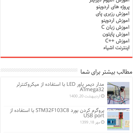
آموزش آلتیوم دیزاینر
پروژه های آردوینو
آموزش رزبری پای
آموزش آردوینو
آموزش زبان C
آموزش پایتون
آموزش ++C
اینترنت اشیاء
مطالب بیشتر برای شما
مدار دیمر پاور LED با استفاده از میکروکنترلر
ATmega32
اردیبهشت 20, 1400
پروگرم کردن بورد STM32F103C8 با استفاده از
USB port
مهر 18, 1399