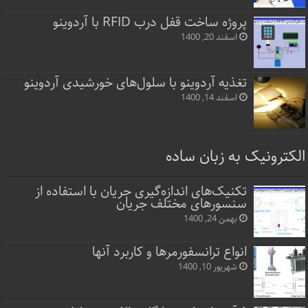
پروژه ساخت قفل‌ درب RFID با آردوینو
اسفند 20, 1400
تغذیه آردوینو با سلول‌های خورشیدی آردوینو
اسفند 14, 1400
الکترونیک به زبان ساده
تکنیک‌های اندازه‌گیری جریان با استفاده از
سنسورهای مختلف جریان
بهمن 24, 1400
انواع ترانسفورمرها و کاربرد آنها
شهریور 10, 1400