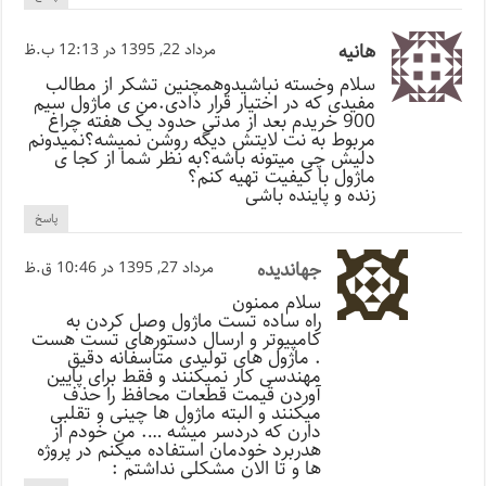
هانیه
مرداد 22, 1395 در 12:13 ب.ظ
سلام وخسته نباشیدوهمچنین تشکر از مطالب
مفیدی که در اختیار قرار دادی.من ی ماژول سیم
900 خریدم بعد از مدتی حدود یک هفته چراغ
مربوط به نت لایتش دیگه روشن نمیشه؟نمیدونم
دلیش چی میتونه باشه؟به نظر شما از کجا ی
ماژول با کیفیت تهیه کنم؟
زنده و پاینده باشی
پاسخ
جهاندیده
مرداد 27, 1395 در 10:46 ق.ظ
سلام ممنون
راه ساده تست ماژول وصل کردن به
کامپیوتر و ارسال دستورهای تست هست
. ماژول های تولیدی متاسفانه دقیق
مهندسی کار نمیکنند و فقط برای پایین
آوردن قیمت قطعات محافظ را حذف
میکنند و البته ماژول ها چینی و تقلبی
دارن که دردسر میشه …. من خودم از
هدربرد خودمان استفاده میکنم در پروژه
ها و تا الان مشکلی نداشتم :