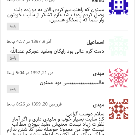
Vahid
ممنون که راهنماییم کردی.الان به دوازده ولت
وصل کردم ردیف شد.بازم تشکر از سایت خوبتون
واز شما که پاسخگو هستین.
پاسخ
اسماعیل
آذر 9, 1397 در 4:57 ب.ظ
دمت گرم عالی بود رایگان ومفید عجرکم عندالله
پاسخ
مهدی
دی 21, 1397 در 5:04 ق.ظ
عالییییییییییییییییییی بود ممنون
پاسخ
مهدی
فروردین 20, 1399 در 8:26 ب.ظ
سلام دوست گرامی
کلا سایت بسیار خوب و مفیدی داری و اگر آمار
نظرات زیاد نیست معنیش مفید نبودن مطالب
نیست خود من معمولا حوصله نظر گذاشتن ندارم
و فکر میکنم برای اکثریت اینطور باشه اما در هر