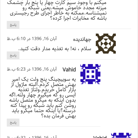
میکنم با وجود سیم کارت چهار یا پنج بار چشمک
میزنه مجدد خاموش میشه.یعنی شبکه رو
نمیشناسه.ممکنه به خاطر اجرای طرح رجیستری
باشه که مخابرات اجرا کرده؟
پاسخ
جهاندیده
آبان 16, 1396 در 6:10 ب.ظ
سلام ، نه! به تغذیه مدار دقت کنید.
پاسخ
Vahid
آبان 16, 1396 در 6:23 ب.ظ
یه سوییچینگ پنج ولت یک امپر
بهش متصل کردم.البته ماژول از
بازار کامل خریدم.ولتاژ تغذیه
ایسی رو که میگیرم چهار ولته.اگه
بدون اینکه به میکرو متصل باشه
روشن کنم باید شبکه رو پیدا کنه
درسته؟یا اینکه حتما میکرو باید
بهش فرمان بده؟
پاسخ
آبان 16, 1396 در 6:32 ب.ظ