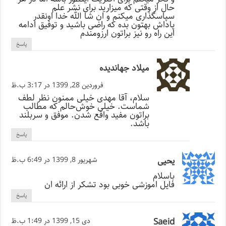
حال از وقتی که میزارید برای نشر علم
سپاسگذاری میکنم و ان شا الله خدا اونقدر
پاداش بهتون بده که راضی باشید و توفیق ادامه
این راه رو نیز براتون ارزومندم
پاسخ
میلاد جهاندیده
فروردین 28, 1399 در 3:17 ب.ظ
سلام، آقا مهدی خیلی ممنون نظر لطف
شماست. خیلی خوش‌حالم که مطالب
براتون مفید واقع شدن. موفق و سربلند
باشد.
پاسخ
یحیی
شهریور 8, 1399 در 6:49 ب.ظ
باسلام
فایل اموزشی خوبی بود تشکر از ارائه ان
پاسخ
Saeid
دی 15, 1399 در 1:49 ب.ظ