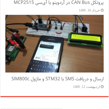
پروتکل CAN Bus در آردوینو با آی‌سی MCP2515
خرداد 16, 1400
ارسال و دریافت SMS با STM32 و ماژول SIM800c
اردیبهشت 12, 1400