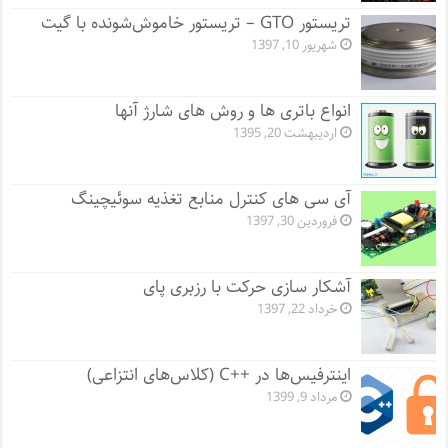
تریستور GTO – تریستور خاموش‌شونده با گیت
شهریور 10, 1397
انواع باتری ها و روش های شارژ آنها
اردیبهشت 20, 1395
آی سی های کنترل منابع تغذیه سوئیچینگ
فروردین 30, 1397
آشکار سازی حرکت با رزبری پای
خرداد 22, 1397
اینترفیس‌ها در ++C (کلاس‌های انتزاعی)
مرداد 9, 1399