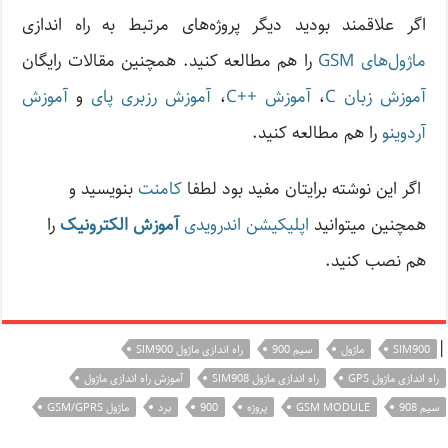
اگر علاقمند بودید دیگر پروژه‌های مرتبط به راه اندازی
ماژول‌های GSM
را هم مطالعه کنید. همچنین مقالات رایگان
آموزش زبان C
،
آموزش ++C
،
آموزش رزبری پای
و
آموزش
آردوینو
را هم مطالعه کنید.
اگر این نوشته‌ برایتان مفید بود لطفا
کامنت
بنویسید و
همچنین میتوانید
اپلیکیشن اندرویدی
آموزش الکترونیک
را
هم نصب کنید.
|
SIM900
ماژول
سیم 900
راه اندازی ماژول SIM900
راه اندازی ماژول GPS
راه اندازی ماژول SIM908
آموزش راه اندازی ماژول
سیم 908
GSM MODULE
پروژه
900
برد
ماژول GSM/GPRS