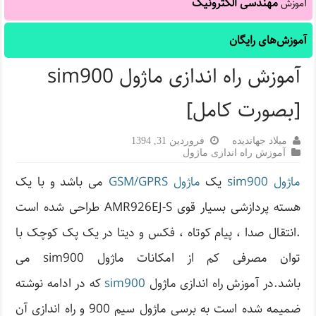
مهندسی الکترونیک
آموزش
آموزش‌های رایگان
آموزش راه اندازی ماژول sim900
[بصورت کامل]
میلاد جهاندیده
فروردین 31, 1394
آموزش راه اندازی ماژول
ماژول sim900
یک
ماژول GSM/GPRS
می باشد و با یک
هسته پردازشی بسیار قوی AMR926EJ-S طراحی شده است
.انتقال صدا ، پیام کوتاه ، فکس و دیتا در یک پک کوچک با
توان مصرفی کم از امکانات ماژول sim900 می
باشد.در آموزش راه اندازی ماژول
sim900
که در ادامه نوشته
ضمیمه شده است به برسی ماژول سیم 900 و راه اندازی آن