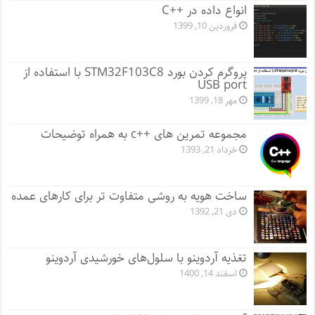
انواع داده در ++C
فروردین 10, 1399
پروگرم کردن بورد STM32F103C8 با استفاده از
USB port
مهر 18, 1399
مجموعه تمرین های ++c به همراه توضیحات
خرداد 21, 1393
ساخت هویه به روشی متفاوت تر برای کارهای عمده
دی 21, 1392
تغذیه آردوینو با سلول‌های خورشیدی آردوینو
اسفند 14, 1400