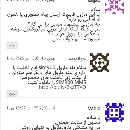
sajjad
سلام
ایا این ماژول قابلیت ارسال پیام تصویری یا همون
ام ام اس رو داره؟
چه ماژولی پیشنهاد میدین برا این کار؟
سوال دیگه اینکه ایا از طریق میکروکنترل میشه
یه عکس برا ماژول فرستاد؟
ممنون میشم جواب بدین
پاسخ
جهاندیده
بهمن 16, 1395 در 7:25 ب.ظ
سلام بله ماژول sim900 این قابلیت را
داره و البته ماژول های دیگر هم میتونن .
از لینک زیر کامنت های مخصوصی
SIM900 MMS را دانلود کنید:
http://bit.ly/2kzTTVD
پاسخ
Vahid
آبان 16, 1396 در 10:27 ق.ظ
با سلام
ممنون از سایت خوبتون
من یه مشکلی دارم.ماژول به تنهایی روشن