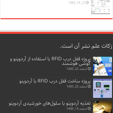
آذر 19, 1392
زکات علم نشر آن است.
پروژه قفل‌ درب RFID با استفاده از آردوینو و
گوشی هوشمند
اسفند 25, 1400
پروژه ساخت قفل‌ درب RFID با آردوینو
اسفند 20, 1400
تغذیه آردوینو با سلول‌های خورشیدی آردوینو
اسفند 14, 1400