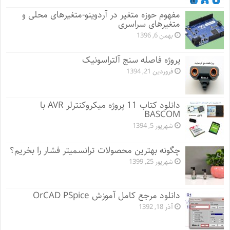
مفهوم حوزه متغیر در آردوینو-متغیرهای محلی و
متغیرهای سراسری
بهمن 6, 1396
پروژه فاصله سنج آلتراسونیک
فروردین 21, 1394
دانلود کتاب 11 پروژه میکروکنترلر AVR با
BASCOM
شهریور 5, 1394
چگونه بهترین محصولات ترانسمیتر فشار را بخریم؟
شهریور 25, 1399
دانلود مرجع کامل آموزش OrCAD PSpice
آذر 18, 1392