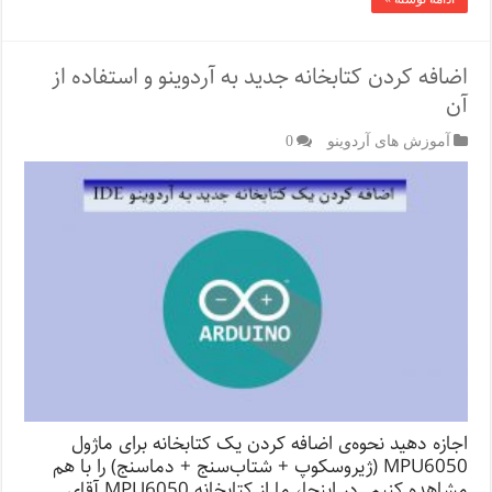
اضافه کردن کتابخانه جدید به آردوینو و استفاده از
آن
آموزش های آردوینو
0
اجازه دهید نحوه‌ی اضافه کردن یک کتابخانه برای ماژول
MPU6050 (ژیروسکوپ + شتاب‌سنج + دماسنج) را با هم
مشاهده کنیم. در اینجا، ما از کتابخانه MPU6050 آقای