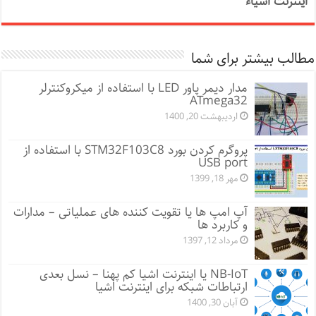
اینترنت اشیاء
مطالب بیشتر برای شما
مدار دیمر پاور LED با استفاده از میکروکنترلر
ATmega32
اردیبهشت 20, 1400
پروگرم کردن بورد STM32F103C8 با استفاده از
USB port
مهر 18, 1399
آپ امپ ها یا تقویت کننده های عملیاتی – مدارات
و کاربرد ها
مرداد 12, 1397
NB-IoT یا اینترنت اشیا کم پهنا – نسل بعدی
ارتباطات شبکه برای اینترنت اشیا
آبان 30, 1400