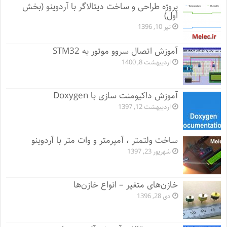
پروژه طراحی و ساخت دیتالاگر با آردوینو (بخش
اول)
تیر 10, 1396
آموزش اتصال سروو موتور به STM32
اردیبهشت 8, 1400
آموزش داکیومنت سازی با Doxygen
اردیبهشت 12, 1397
ساخت ولتمتر ، آمپرمتر و وات متر با آردوینو
شهریور 23, 1397
خازن‌های متغیر – انواع خازن‌ها
دی 28, 1396