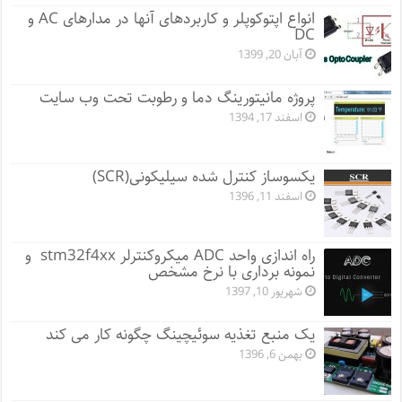
انواع اپتوکوپلر و کاربردهای آنها در مدارهای AC و
DC
آبان 20, 1399
پروژه مانيتورينگ دما و رطوبت تحت وب سایت
اسفند 17, 1394
یکسوساز کنترل شده سیلیکونی(SCR)
اسفند 11, 1396
راه اندازی واحد ADC میکروکنترلر stm32f4xx و
نمونه برداری با نرخ مشخص
شهریور 10, 1397
یک منبع تغذیه سوئیچینگ چگونه کار می کند
بهمن 6, 1396