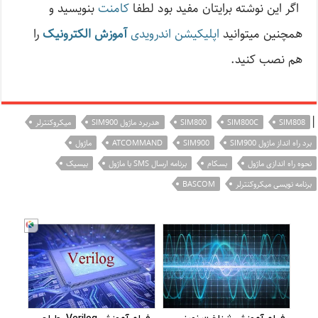
اگر این نوشته‌ برایتان مفید بود لطفا
کامنت
بنویسید و
همچنین میتوانید
اپلیکیشن اندرویدی
آموزش الکترونیک
را
هم نصب کنید.
|
SIM808
SIM800C
SIM800
هدربرد ماژول SIM900
میکروکنترلر
برد راه انداز ماژول SIM900
SIM900
ATCOMMAND
ماژول
نحوه راه اندازی ماژول
بسکام
برنامه ارسال SMS با ماژول
بیسیک
برنامه نویسی میکروکنترلر
BASCOM