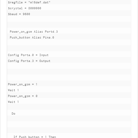
$regfile = "m16def.dat"

$crystal = 8000000

$baud = 9600

 Power_on_gsm Alias Portd.3

 Push_button Alias Pina.0

Config Porta.0 = Input

Config Porta.3 = Output

Power_on_gsm = 1

Wait 1

Power_on_gsm = 0

Wait 1

  Do

   If Push_button = 1 Then
