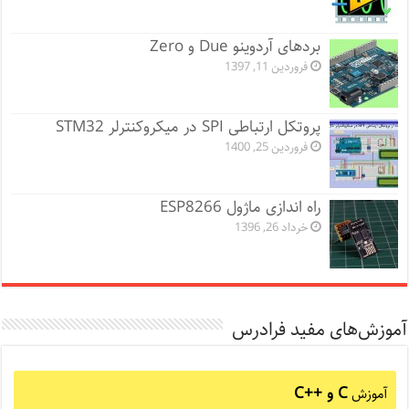
بردهای آردوینو Due و Zero
فروردین 11, 1397
پروتکل ارتباطی SPI در میکروکنترلر STM32
فروردین 25, 1400
راه اندازی ماژول ESP8266
خرداد 26, 1396
آموزش‌های مفید فرادرس
C و C++‎
آموزش