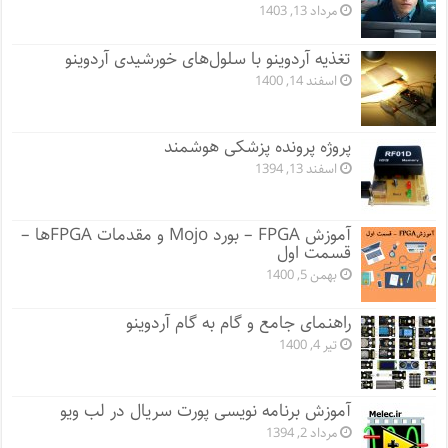
مرداد 13, 1403
تغذیه آردوینو با سلول‌های خورشیدی آردوینو
اسفند 14, 1400
پروژه پرونده پزشکی هوشمند
اسفند 13, 1394
آموزش FPGA – بورد Mojo و مقدمات FPGA‌ها –
قسمت اول
بهمن 5, 1400
راهنمای جامع و گام به گام آردوینو
تیر 4, 1400
آموزش برنامه نویسی پورت سریال در لب ویو
مرداد 2, 1394