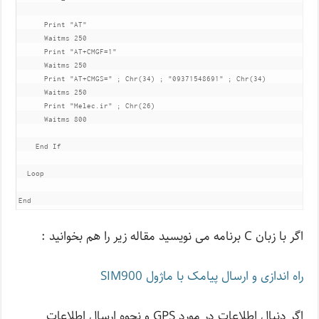
      Print "AT"

      Waitms 250

      Print "AT+CMGF=1"

      Waitms 250

      Print "AT+CMGS=" ; Chr(34) ; "09371548691" ; Chr(34)

      Waitms 250

      Print "Melec.ir" ; Chr(26)

      Waitms 800

    End If

  Loop

اگر با زبان C برنامه می نویسید مقاله زیر را هم بخوانید :
راه اندازی و ارسال پیامک با ماژول SIM900
اگر دنبال اطلاعات در مورد GPS و نحوه ارسال اطلاعات