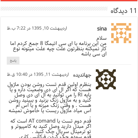
11 دیدگاه
sina
اردیبهشت 10, 1395 در 7:22 ب.ظ
سلام
من این برنامه با ای سی اتیمگا 8 جمع کردم اما
کار نمیکنه بنظرتون علت چیه علت میتونه نوع
ای سی باشه
پاسخ
جهاندیده
اردیبهشت 11, 1395 در 10:40 ق.ظ
بنظرم اولین قدم تست روشن بودن ماژول
هست که اگر ال ای دی وضعیت داره و یا
پایه RI را می توانید به ال ای دی وصل
کنید و به ماژول زنگ بزنید و ببینید روشن
هست . و وقتی زنگ میزنه و یا اس ام
اس میاد ماژول ریست یا خاموش نمیشه
.
قدم دوم تست با AT comand است که
اگر مبدل دارید وصل کنید به کامپیوتر و
تو ترمینال سریال چک کنید .
قدم سودم چک کردن فرکانس کاری