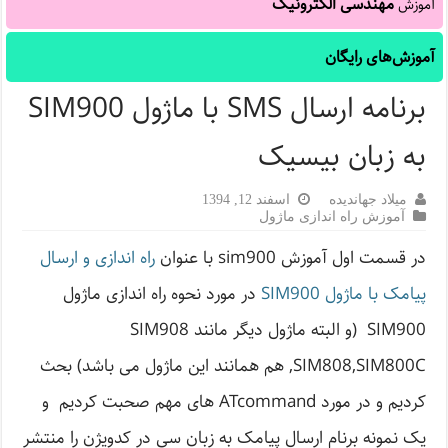
مهندسی الکترونیک
آموزش
آموزش‌های رایگان
برنامه ارسال SMS با ماژول SIM900
به زبان بیسیک
میلاد جهاندیده
اسفند 12, 1394
آموزش راه اندازی ماژول
در قسمت اول آموزش sim900 با عنوان
راه اندازی و ارسال
پیامک با ماژول SIM900
در مورد نحوه راه اندازی ماژول
SIM900 (و البته ماژول دیگر مانند SIM908
,SIM808,SIM800C هم همانند این ماژول می باشد) بحث
کردیم و در مورد ATcommand های مهم صحبت کردیم و
یک نمونه برنام ارسال پیامک به زبان سی در کدویژن را منتشر