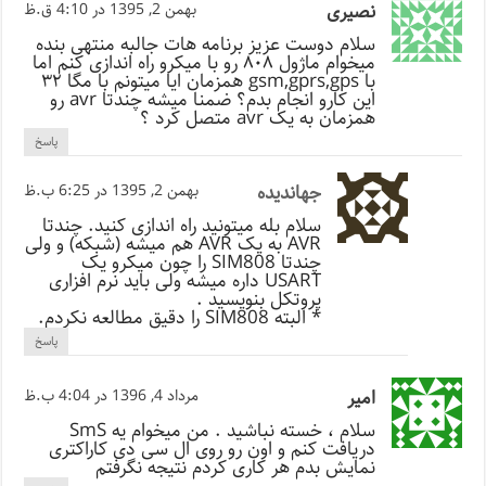
نصیری
بهمن 2, 1395 در 4:10 ق.ظ
سلام دوست عزیز برنامه هات جالبه منتهی بنده
میخوام ماژول ۸۰۸ رو با میکرو راه اندازی کنم اما
با gsm,gprs,gps همزمان ایا میتونم با مگا ۳۲
این کارو انجام بدم؟ ضمنا میشه چندتا avr رو
همزمان به یک avr متصل کرد ؟
پاسخ
جهاندیده
بهمن 2, 1395 در 6:25 ب.ظ
سلام بله میتونید راه اندازی کنید. چندتا
AVR به یک AVR هم میشه (شبکه) و ولی
چندتا SIM808 را چون میکرو یک
USART داره میشه ولی باید نرم افزاری
پروتکل بنویسید .
* البته SIM808 را دقیق مطالعه نکردم.
پاسخ
امیر
مرداد 4, 1396 در 4:04 ب.ظ
سلام ، خسته نباشید . من میخوام یه SmS
دریافت کنم و اون رو روی ال سی دی کاراکتری
نمایش بدم هر کاری کردم نتیجه نگرفتم