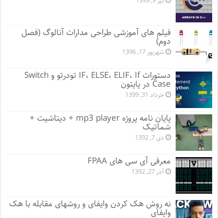
تیر 9, 1399
فیلم های آموزشی طراحی مدارات آنالوگ (فصل
دوم)
شهریور 17, 1396
دستورات IF، ELSE، ELIF، If تودرتو و Switch
Case در پایتون
خرداد 31, 1399
پایان نامه پروژه mp3 player + دیتاشیت +
شماتیک
دی 7, 1392
معرفی آی سی های FPAA
آذر 27, 1392
نه روش هک کردن وایفای و روشهای مقابله با هک
وایفای