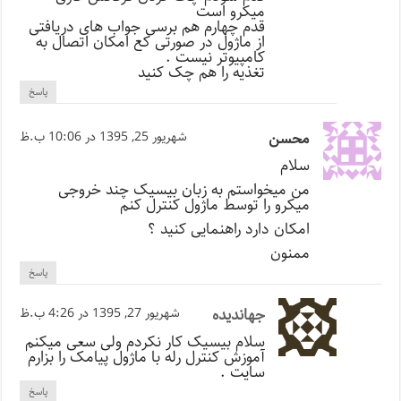
میکرو است
قدم چهارم هم برسی جواب های دریافتی
از ماژول در صورتی کع امکان اتصال به
کامپیوتر نیست .
تغذیه را هم چک کنید
پاسخ
محسن
شهریور 25, 1395 در 10:06 ب.ظ
سلام
من میخواستم به زبان بیسیک چند خروجی
میکرو را توسط ماژول کنترل کنم
امکان دارد راهنمایی کنید ؟
ممنون
پاسخ
جهاندیده
شهریور 27, 1395 در 4:26 ب.ظ
سلام بیسیک کار نکردم ولی سعی میکنم
آموزش کنترل رله با ماژول پیامک را بزارم
سایت .
پاسخ