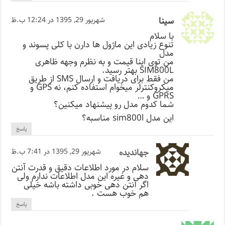
سینا
شهریور 29, 1395 در 12:24 ب.ظ
با سلام
تنوع زیادی این ماژول ها دارن با کلی پسوند و
مدل
من توی اینا قیمت و به نظرم وجهه ظاهری
SIM800L بهتر رسید.
من فقط برای دریافت و ارسال SMS از طریق
میکروکنترلر میخوام استفاده کنم، نه GPS و
GPRS و …
شما کدوم مدل رو پیشنهاد میکنین؟
این مدل sim800l مناسبه؟
پاسخ
جهاندیده
شهریور 29, 1395 در 7:41 ب.ظ
سلام در مورد اطلاعات دقیق و قدرت آنتن
دهی و غیره این مدل اطلاعات ندارم ولی
اگر آنتن دهی خوبی داشته باشه خیلی
هم خوب هست .
پاسخ