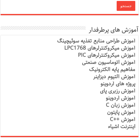
آموزش های پرطرفدار
آموزش طراحی منابع تغذیه سوئیچینگ
آموزش میکروکنترلرهای LPC1768
آموزش میکروکنترلرهای PIC
آموزش اتوماسیون صنعتی
مفاهیم پایه الکترونیک
آموزش آلتیوم دیزاینر
پروژه های آردوینو
آموزش رزبری پای
آموزش آردوینو
آموزش زبان C
آموزش پایتون
آموزش ++C
اینترنت اشیاء