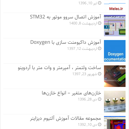
تیر 10, 1396
آموزش اتصال سروو موتور به STM32
اردیبهشت 8, 1400
آموزش داکیومنت سازی با Doxygen
اردیبهشت 12, 1397
ساخت ولتمتر ، آمپرمتر و وات متر با آردوینو
شهریور 23, 1397
خازن‌های متغیر – انواع خازن‌ها
دی 28, 1396
مجموعه مقالات آموزش آلتیوم دیزاینر
دی 10, 1392