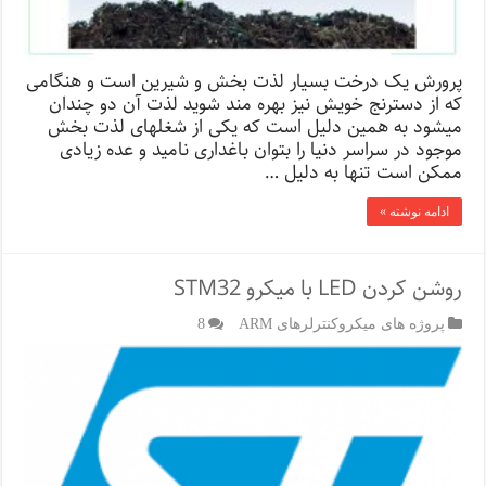
پرورش یک درخت بسیار لذت بخش و شیرین است و هنگامی
که از دسترنج خویش نیز بهره مند شوید لذت آن دو چندان
می­شود به همین دلیل است که یکی از شغل­های لذت بخش
موجود در سراسر دنیا را بتوان باغداری نامید و عده زیادی
ممکن است تنها به دلیل …
ادامه نوشته »
روشن کردن LED با میکرو STM32
پروژه های میکروکنترلرهای ARM
8