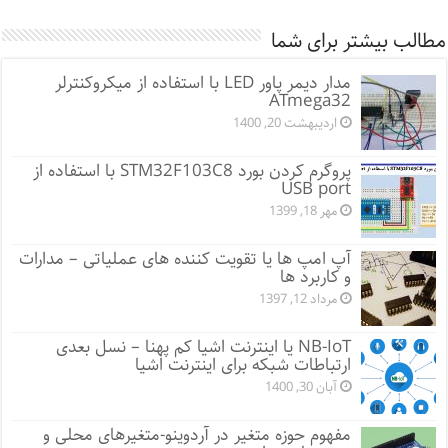
مطالب بیشتر برای شما
مدار دیمر پاور LED با استفاده از میکروکنترلر
ATmega32
اردیبهشت 20, 1400
پروگرم کردن بورد STM32F103C8 با استفاده از
USB port
مهر 18, 1399
آپ امپ ها یا تقویت کننده های عملیاتی – مدارات
و کاربرد ها
مرداد 12, 1397
NB-IoT یا اینترنت اشیا کم پهنا – نسل بعدی
ارتباطات شبکه برای اینترنت اشیا
آبان 30, 1400
مفهوم حوزه متغیر در آردوینو-متغیرهای محلی و