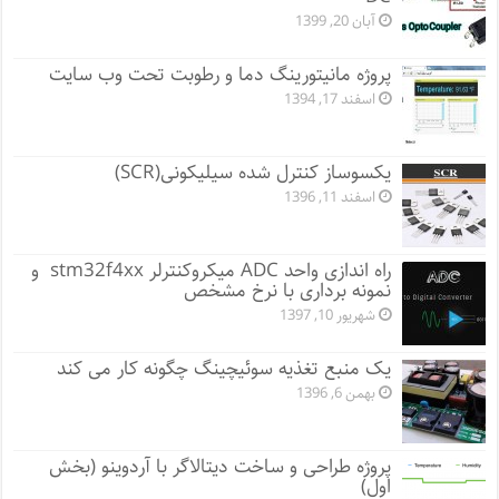
آبان 20, 1399
پروژه مانيتورينگ دما و رطوبت تحت وب سایت
اسفند 17, 1394
یکسوساز کنترل شده سیلیکونی(SCR)
اسفند 11, 1396
راه اندازی واحد ADC میکروکنترلر stm32f4xx و
نمونه برداری با نرخ مشخص
شهریور 10, 1397
یک منبع تغذیه سوئیچینگ چگونه کار می کند
بهمن 6, 1396
پروژه طراحی و ساخت دیتالاگر با آردوینو (بخش
اول)