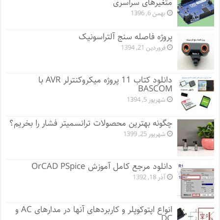
متغیرهای سراسری
بهمن 6, 1396
پروژه فاصله سنج آلتراسونیک
فروردین 21, 1394
دانلود کتاب 11 پروژه میکروکنترلر AVR با
BASCOM
شهریور 5, 1394
چگونه بهترین محصولات ترانسمیتر فشار را بخریم؟
شهریور 25, 1399
دانلود مرجع کامل آموزش OrCAD PSpice
آذر 18, 1392
انواع اپتوکوپلر و کاربردهای آنها در مدارهای AC و
DC