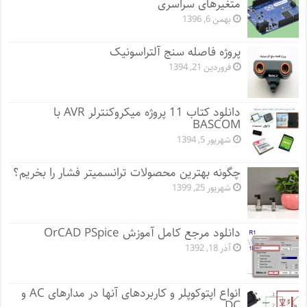
متغیرهای سراسری
بهمن 6, 1396
پروژه فاصله سنج آلتراسونیک
فروردین 21, 1394
دانلود کتاب 11 پروژه میکروکنترلر AVR با
BASCOM
شهریور 5, 1394
چگونه بهترین محصولات ترانسمیتر فشار را بخریم؟
شهریور 25, 1399
دانلود مرجع کامل آموزش OrCAD PSpice
آذر 18, 1392
انواع اپتوکوپلر و کاربردهای آنها در مدارهای AC و
DC