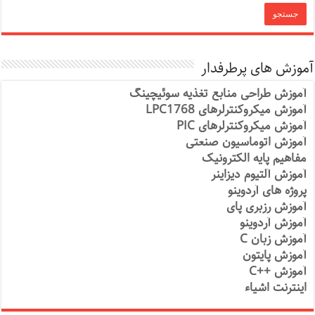
آموزش های پرطرفدار
آموزش طراحی منابع تغذیه سوئیچینگ
آموزش میکروکنترلرهای LPC1768
آموزش میکروکنترلرهای PIC
آموزش اتوماسیون صنعتی
مفاهیم پایه الکترونیک
آموزش آلتیوم دیزاینر
پروژه های آردوینو
آموزش رزبری پای
آموزش آردوینو
آموزش زبان C
آموزش پایتون
آموزش ++C
اینترنت اشیاء