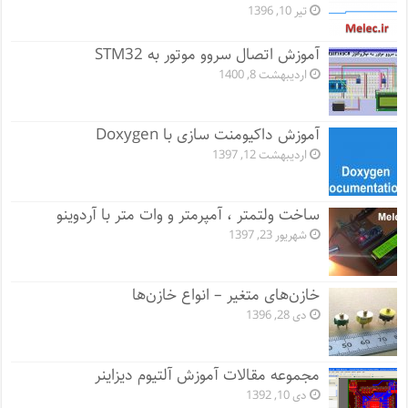
تیر 10, 1396
آموزش اتصال سروو موتور به STM32
اردیبهشت 8, 1400
آموزش داکیومنت سازی با Doxygen
اردیبهشت 12, 1397
ساخت ولتمتر ، آمپرمتر و وات متر با آردوینو
شهریور 23, 1397
خازن‌های متغیر – انواع خازن‌ها
دی 28, 1396
مجموعه مقالات آموزش آلتیوم دیزاینر
دی 10, 1392