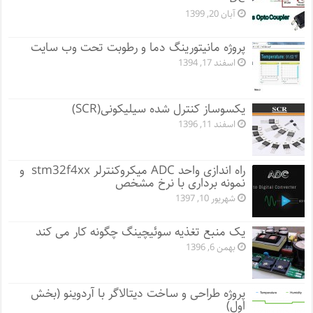
آبان 20, 1399
پروژه مانيتورينگ دما و رطوبت تحت وب سایت
اسفند 17, 1394
یکسوساز کنترل شده سیلیکونی(SCR)
اسفند 11, 1396
راه اندازی واحد ADC میکروکنترلر stm32f4xx و
نمونه برداری با نرخ مشخص
شهریور 10, 1397
یک منبع تغذیه سوئیچینگ چگونه کار می کند
بهمن 6, 1396
پروژه طراحی و ساخت دیتالاگر با آردوینو (بخش
اول)