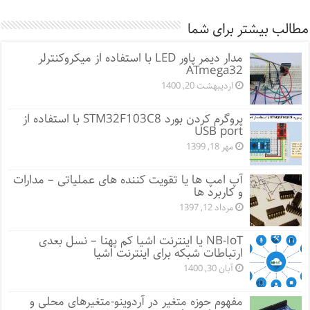
مطالب بیشتر برای شما
مدار دیمر پاور LED با استفاده از میکروکنترلر
ATmega32
اردیبهشت 20, 1400
پروگرم کردن بورد STM32F103C8 با استفاده از
USB port
مهر 18, 1399
آپ امپ ها یا تقویت کننده های عملیاتی – مدارات
و کاربرد ها
مرداد 12, 1397
NB-IoT یا اینترنت اشیا کم پهنا – نسل بعدی
ارتباطات شبکه برای اینترنت اشیا
آبان 30, 1400
مفهوم حوزه متغیر در آردوینو-متغیرهای محلی و