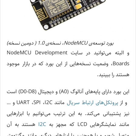
بورد توسعه‌ی NodeMCU، نسخه‌ی 1.0 ( دومین نسخه)
و البته می‌توانید در سایت NodeMCU Development
Boards، وضعیت نسخه‌هایی از این بورد که در بازار موجود
هستند را ببینید.
این بورد دارای پایه‌های آنالوگ (A0) و دیجیتال (D0-D8) است
و از
پروتکل‌های ارتباط سریال
مانند UART ،SPI ،I2C و …
نیز پشتیبانی می‌کند. به این ترتیب می‌توانیم با ابزارهایی
مانند نمایشگرهایی LCD که مجهز به
I2C
هستند به آن
متصل شویم و یا همچنین با ابزارهای دیگری مانند مگنتومتر