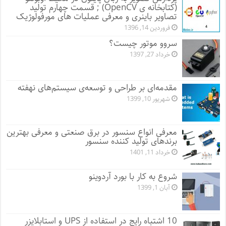
(کتابخانه ی OpenCV) ; قسمت چهارم تولید
تصاویر باینری و معرفی عملیات های مورفولوژیک
فروردین 14, 1396
سروو موتور چیست؟
خرداد 27, 1397
مقدمه‌‌ای بر طراحی و توسعه‌ی سیستم‌های نهفته
شهریور 10, 1399
معرفی انواع سنسور در برق صنعتی و معرفی بهترین
برندهای تولید کننده سنسور
خرداد 11, 1401
شروع به کار با بورد آردوینو
آبان 1, 1399
10 اشتباه رایج در استفاده از UPS و استابلایزر