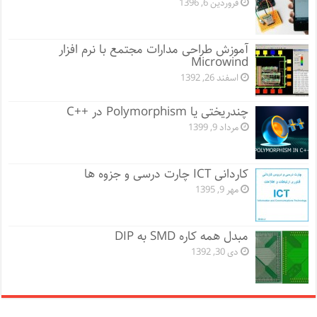
فروردین 6, 1396
آموزش طراحی مدارات مجتمع با نرم افزار
Microwind
اسفند 26, 1392
چندریختی یا Polymorphism در ++C
مرداد 9, 1399
کاردانی ICT چارت درسی و جزوه ها
مهر 9, 1395
مبدل همه کاره SMD به DIP
دی 30, 1392