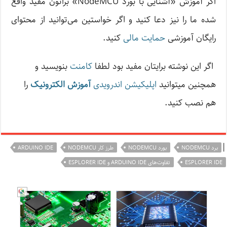
اگر آموزش «آشنایی با بورد NodeMCU» براتون مفید واقع
شده ما را نیز دعا کنید و اگر خواستین می‌توانید از محتوا‌ی
رایگان آموزشی
حمایت مالی
کنید.
اگر این نوشته‌ برایتان مفید بود لطفا
کامنت
بنویسید و
همچنین میتوانید
اپلیکیشن اندرویدی
آموزش الکترونیک
را
هم نصب کنید.
|
برد NODEMCU
بورد NODEMCU
طرز کار NODEMCU
ARDUINO IDE
ESPLORER IDE
تفاوت‌های ARDUINO IDE و ESPLORER IDE