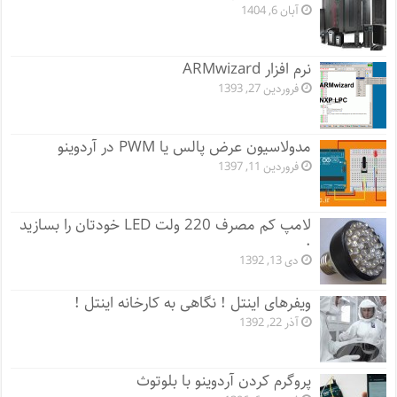
آبان 6, 1404
نرم افزار ARMwizard
فروردین 27, 1393
مدولاسیون عرض پالس یا PWM در آردوینو
فروردین 11, 1397
لامپ کم مصرف 220 ولت LED خودتان را بسازید
.
دی 13, 1392
ویفرهای اینتل ! نگاهی به کارخانه اینتل !
آذر 22, 1392
پروگرم کردن آردوینو با بلوتوث