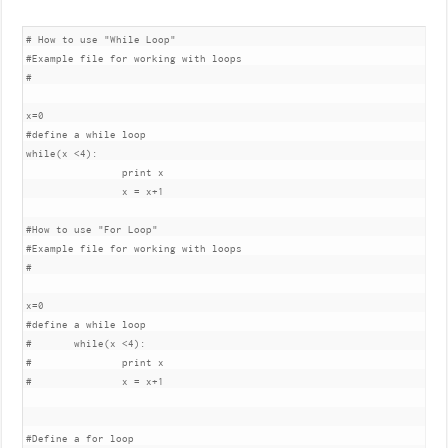
# How to use "While Loop"

#Example file for working with loops

#

x=0

#define a while loop

while(x <4):

		print x

		x = x+1

#How to use "For Loop"

#Example file for working with loops

#

x=0

#define a while loop

#	while(x <4):

#		print x

#		x = x+1

#Define a for loop 
