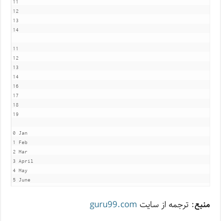
11

12

13

14

11

12

13

14

16

17

18

19

0 Jan

1 Feb

2 Mar

3 April

4 May

5 June
منبع
: ترجمه از سایت
guru99.com