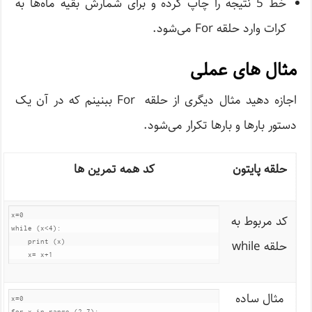
خط 5 نتیجه را چاپ کرده و برای شمارش بقیه ماه‌ها به
کرات وارد حلقه For می‌شود.
مثال های عملی
اجازه دهید مثال دیگری از حلقه For ببنینم که در آن یک
دستور بارها و بارها تکرار می‌شود.
حلقه پایتون
کد همه تمرین ها
x=0    

کد مربوط به
while (x<4):

حلقه while
    print (x)

    x= x+1
مثال ساده
x=0 

for x in range (2,7):
