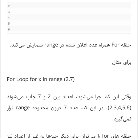
2

3

4

5

حلقه For همراه عدد اعلان شده در range شمارش می‌کند.
برای مثال
For Loop for x in range (2,7)
وقتی این کد اجرا می‌شود، اعداد بین 2 و 7 چاپ می‌شوند
(2,3,4,5,6). در این کد، عدد 7 درون محدوده range قرار
نمی‌گیرد.
حلقه های for را می‌توان برای دیگر چیزها به غیر از اعداد نیز