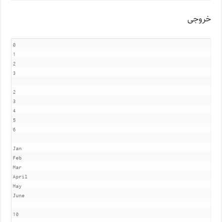
خروجی
0

1

2

3

2

3

4

5

6

Jan

Feb

Mar

April

May

June

10
