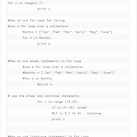
for x in range(2,7):

		print x

#How to use For Loop for String

#use a for loop over a collection

	Months = ["Jan","Feb","Mar","April","May","June"]

	for m in Months:

		print m

#How to use break statements in For Loop

	#use a for loop over a collection

	#Months = ["Jan","Feb","Mar","April","May","June"]

	#for m in Months:

		#print m

# use the break and continue statements

		for x in range (10,20):

			if (x == 15): break

			#if (x % 2 == 0) : continue

			print x

#How to use "continue statement" in For Loop
