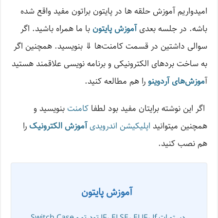
امیدواریم آموزش حلقه ‌‌ها در پایتون براتون مفید واقع شده
باشه. در جلسه بعدی
آموزش پایتون
با ما همراه باشید. اگر
سوالی داشتین در قسمت کامنت‌ها ⇓ بنویسید. همچنین اگر
به ساخت برد‌های الکترونیکی و برنامه نویسی علاقمند هستید
آ
موزش‌های آردوینو
را هم مطالعه کنید.
اگر این نوشته‌ برایتان مفید بود لطفا
کامنت
بنویسید و
همچنین میتوانید
اپلیکیشن اندرویدی
آموزش الکترونیک
را
هم نصب کنید.
آموزش پایتون
دستورات IF، ELSE، ELIF، If تودرتو و Switch Case