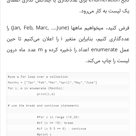
تابع enumeration برای عددگذاری یا ایندکس گذاری اعضای
یک لیست به کار می‌رود.
فرض کنید، میخواهیم ماهها (Jan, Feb, Marc, ….June) را
عددگذاری کنیم، بنابراین متغیر i را اعلان می‌کنیم تا حین
عمل enumerate اعداد را ذخیره کرده و m عدد ماه درون
لیست را چاپ می‌کند.
#use a for loop over a collection

Months = ["Jan","Feb","Mar","April","May","June"]

for i, m in enumerate (Months):

		print(i,m)

# use the break and continue statements

		#for x in range (10,20):

		#if (x == 15): break

		#if (x % 5 == 0) : continue
