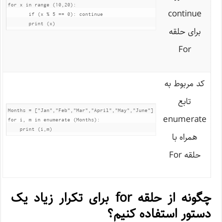
for x in range (10,20):

continue
       if (x % 5 == 0): continue

       print (x)
برای حلقه
For
کد مربوط به
تابع
Months = ["Jan","Feb","Mar","April","May","June"]

enumerate
for i, m in enumerate (Months):

    print (i,m)
همراه با
حلقه For
چگونه از حلقه for برای تکرار زیاد یک
دستور استفاده کنیم؟