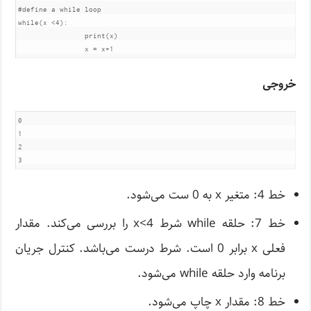
#define a while loop

while(x <4):

		print(x)

خروجی
0

1

2

خط 4: متغیر x به 0 ست می‌شود.
خط 7: حلقه while شرط x<4 را بررسی می‌کند. مقدار
فعلی x برابر 0 است. شرط درست می‌باشد. کنترل جریان
برنامه وارد حلقه while می‌شود.
خط 8: مقدار x چاپ می‌شود.