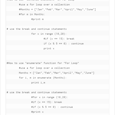
	#use a for loop over a collection

	#Months = ["Jan","Feb","Mar","April","May","June"]

	#for m in Months:

		#print m

# use the break and continue statements		

		for x in range (10,20):

			#if (x == 15): break

			if (x % 5 == 0) : continue

			print x

#How to use "enumerate" function for "For Loop"

	#use a for loop over a collection

	Months = ["Jan","Feb","Mar","April","May","June"]

	for i, m in enumerate (Months):

		print i,m

# use the break and continue statements

		#for x in range (10,20):

		#if (x == 15): break

		#if (x % 5 == 0) : continue
