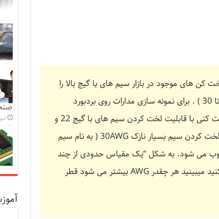
ت کن های موجود در بازار سیم های با گیج بالا را
لخت نمی کنند (گیج 22 تا 30 ) . برای نمونه سازی مدارات روی بردبورد
صنعت
مطمئن شوید که سیم لخت کنی با قابلیت لخت کردن سیم های با گیج 22 و
تیر 5, 1
بیشتر می خرید. قابلیت لخت کردن سیم بسیار نازک 30AWG ( به نام سیم
وب می شود. به شکل “یک مقیاس حدودی از چند
گیج مختلف سیم” دقت کنید میبینید هر چقدر AWG بیشتر می شود قطر
آموز