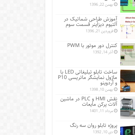
بهمن 22, 1396
آموزش طراحی شماتیک در
آلتیوم دیزاینر قسمت سوم
فروردین 21, 1396
کنترل دور موتور با PWM
آذر 14, 1392
ساخت تابلو تبلیغاتی LED با
ماژول نمایشگر ماتریسی P10
و آردوینو
بهمن 10, 1398
نقش HMI و PLC در ماشین
آلات پرکن مایعات
مرداد 11, 1401
پروژه تابلو روان سه رنگ
دی 10, 1392