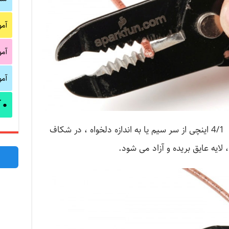
آم
آم
آم
آ
●
با فشار دادن دسته ها در حدود فاصله 4/1 اینچی از سر سیم یا به اندازه دلخواه ، در شکاف
 لایه عایق بریده و آزاد می شود.