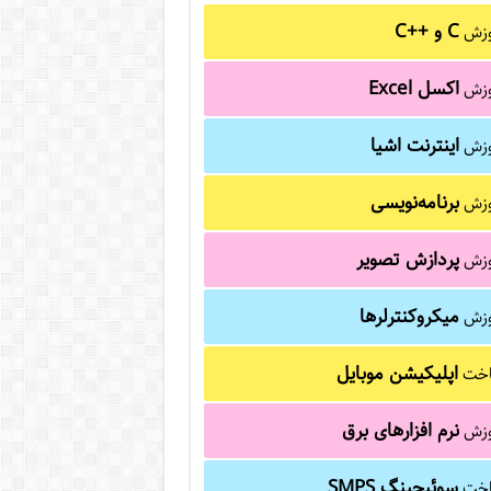
C و C++‎
وزش
اکسل Excel
وزش
اینترنت اشیا
وزش
برنامه‌نویسی
وزش
پردازش تصویر
وزش
میکروکنترلرها
وزش
اپلیکیشن موبایل
خت
نرم افزارهای برق
وزش
سوئیچینگ SMPS
خت