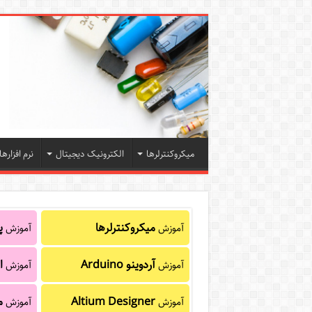
میکروکنترلرها
الکترونیک دیجیتال
نرم افزارها
میکروکنترلرها
پا
آموزش
آموزش
آردوینو Arduino
ا
آموزش
آموزش
Altium Designer
م
آموزش
آموزش