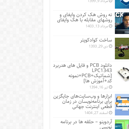
مرداد 9, 1399
نه روش هک کردن وایفای و
روشهای مقابله با هک وایفای
مرداد 13, 1403
ساخت کوادکوپتر
دی 29, 1393
دانلود PCB و فایل های هدربرد
LPC1343
[شماتیک+PCB+نمونه
کد+آموزش ها]
تیر 16, 1394
ابزارها و وب‌سایت‌های جایگزین
برای برنامه‌نویسان در زمان
قطعی اینترنت جهانی
اسفند 27, 1404
آردوینو – حلقه ها در برنامه
نویسی