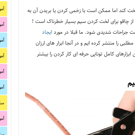
آم
 لخت کند اما ممکن است با زخمی کردن یا بریدن آن به
 از چاقو برای لخت کردن سیم بسیار خطرناک است !
آم
اعث جراحات شدیدی شود. ما قبلا در مورد
ایجاد
آم
مطلبی را منتشر کرده ایم و در آنجا ابزار های ارزان
زارهای کامل تونایی حرفه ای کار کردن را بیشتر
آم
آم
یم
آم
سا
آم
سا