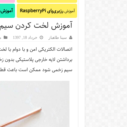
رزبری‌پای RaspberryPi
آموزش‌ه
آموزش
آموزش لخت کردن سیم
سینا طاهباز
خرداد 18, 1397
م
اتصالات الکتریکی امن و با دوام با ل
برداشتن لایه خارجی پلاستیکی بدون ز
سیم زخمی شود ممکن است باعث قطعی 