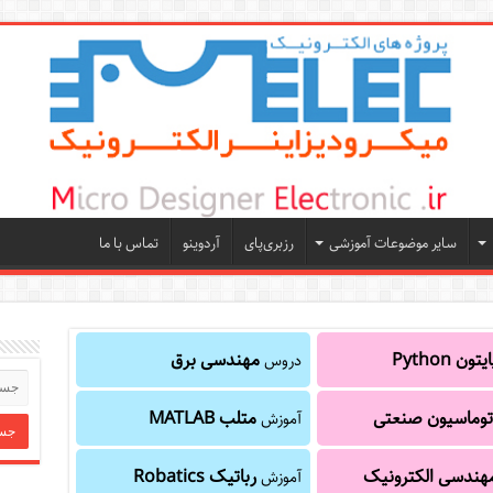
سایر موضوعات آموزشی
رزبری‌پای
آردوینو
تماس با ما
یتون Python
مهندسی برق
دروس
توماسیون صنعتی
متلب MATLAB
آموزش
هندسی الکترونیک
رباتیک Robatics
آموزش