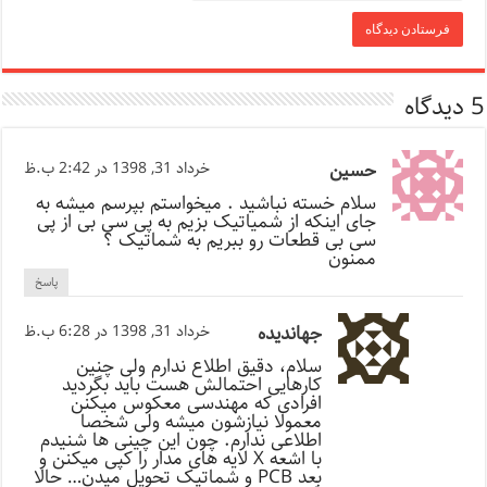
5 دیدگاه
حسین
خرداد 31, 1398 در 2:42 ب.ظ
سلام خسته نباشید . میخواستم بپرسم میشه به
جای اینکه از شمیاتیک بزیم به پی سی بی از پی
سی بی قطعات رو ببریم به شماتیک ؟
ممنون
پاسخ
جهاندیده
خرداد 31, 1398 در 6:28 ب.ظ
سلام، دقیق اطلاع ندارم ولی چنین
کارهایی احتمالش هست باید بگردید
افرادی که مهندسی معکوس میکنن
معمولا نیازشون میشه ولی شخصا
اطلاعی ندارم. چون این چینی ها شنیدم
با اشعه X لایه های مدار را کپی میکنن و
بعد PCB و شماتیک تحویل میدن… حالا