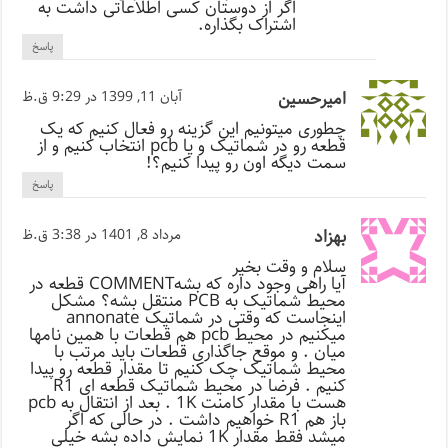
اگر از دوستان کسی اطلاعاتی داشت به
اشتراک بگذاره.
پاسخ
اميرحسين
آبان 11, 1399 در 9:29 ق.ظ
چطوری میتونیم این گزینه رو فعال کنیم که یک
قطعه رو در شماتیک و یا pcb انتخاب کنیم و از
سمت دیگه اون رو پیدا کنیم؟!
پاسخ
بهزاد
مرداد 8, 1401 در 3:38 ق.ظ
سلام و وقت بخیر
آیا راهی وجود داره که بشهCOMMENT قطعه در
محیط شماتیک به PCB منتقل بشه؟ مشکل
اینجاست که وقتی در شماتیک annonate
میکنیم در محیط pcb هم قطعات با همین نامها
میان . و موقع جاگذاری قطعات باید مرتب با
محیط شماتیک چک کنیم تا مقدار قطعه رو پیدا
کنیم . فرضا در محیط شماتیک قطعه ای R1
هست با مقدار کامنت 1K . بعد از انتقال به pcb
باز هم R1 خواهیم داشت . در حالی که اگر
میشد فقط مقدار 1K نمایش داده بشه خیلی