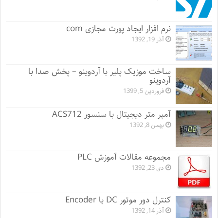
نرم افزار ایجاد پورت مجازی com
آذر 19, 1392
ساخت موزیک پلیر با آردوینو – پخش صدا با
آردوینو
فروردین 5, 1399
آمپر متر دیجیتال با سنسور ACS712
بهمن 8, 1392
مجموعه مقالات آموزش PLC
دی 23, 1392
کنترل دور موتور DC با Encoder
آذر 14, 1392