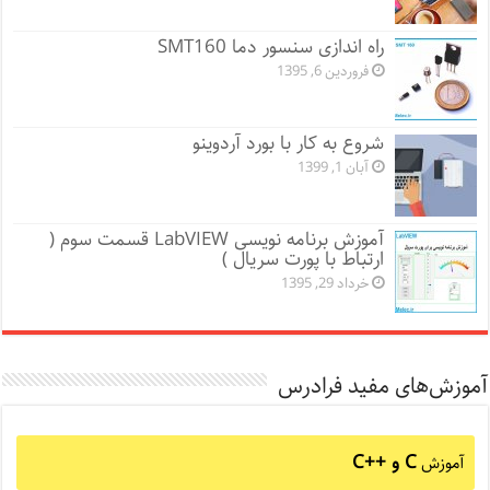
راه اندازی سنسور دما SMT160
فروردین 6, 1395
شروع به کار با بورد آردوینو
آبان 1, 1399
آموزش برنامه نویسی LabVIEW قسمت سوم (
ارتباط با پورت سریال )
خرداد 29, 1395
آموزش‌های مفید فرادرس
C و C++‎
آموزش