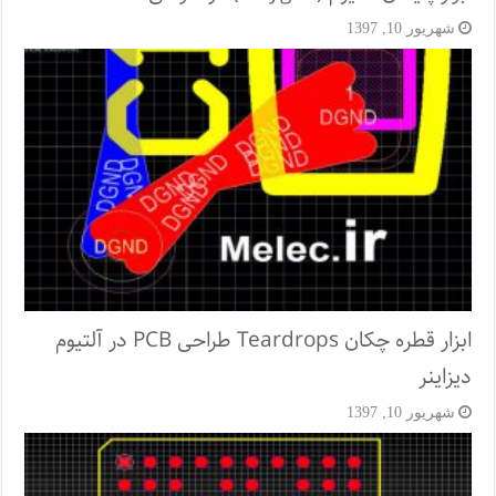
شهریور 10, 1397
ابزار قطره چکان Teardrops طراحی PCB در آلتیوم
دیزاینر
شهریور 10, 1397