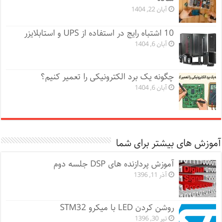
آبان 22, 1404
10 اشتباه رایج در استفاده از UPS و استابلایزر
آبان 6, 1404
چگونه یک برد الکترونیکی را تعمیر کنیم؟
آبان 6, 1404
آموزش های بیشتر برای شما
آموزش پردازنده های DSP جلسه دوم
آذر 11, 1396
روشن کردن LED با میکرو STM32
تیر 30, 1396