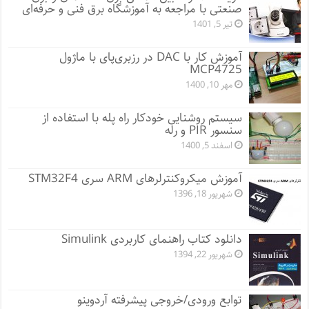
صنعتی با مراجعه به آموزشگاه برق فنی و حرفه‌ای
تیر 5, 1401
آموزش کار با DAC در رزبری‌پای با ماژول
MCP4725
مهر 10, 1400
سیستم روشنایی خودکار راه پله با استفاده از
سنسور PIR و رله
اسفند 5, 1400
آموزش میکروکنترلرهای ARM سری STM32F4
شهریور 18, 1396
دانلود کتاب راهنمای کاربردی Simulink
شهریور 22, 1394
توابع ورودی/خروجی پیشرفته آردوینو