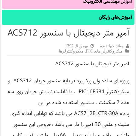
مهندسی الکترونیک
آموزش
آموزش‌های رایگان
آمپر متر دیجیتال با سنسور ACS712
میلاد جهاندیده
بهمن 8, 1392
میکروکنترلر های PIC
,
میکروکنترلرها
آمپر متر دیجیتال با سنسور ACS712
پروژه ای ساده ولی پرکاربرد بر پایه سنسور جریان ACS712 و
میکروکنترلر PIC16F684 . با قابلیت نمایش جریان روی سه
عدد 7 سگمنت . سنسور استفاده شده در این
پروژه ACS712ELCTR-30A می باشد که توانایی اندازه گیری
مثبت و منفی 30 آمپر را دار می باشد ،خروجی این سنسور
ولتاژ می باشد و با تابع تبدیل 66میلی ولت بر آمپر کار می