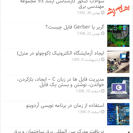
سوالات کنکور کارشناسی ارشد 93 مجموعه
مهندسی برق
بهمن 30, 1392
گربر یا Gerber فایل چیست؟
بهمن 22, 1398
ایجاد آزمایشگاه الکترونیک (کوچولو در منزل)
اردیبهشت 5, 1395
مدیریت فایل ها در زبان C – ایجاد، بازکردن،
خواندن، نوشتن و بستن یک فایل
اسفند 10, 1398
استفاده از زمان در برنامه نویسی آردوینو
اسفند 9, 1396
دریافت مدرک بین المللی برق ساختمان و برق