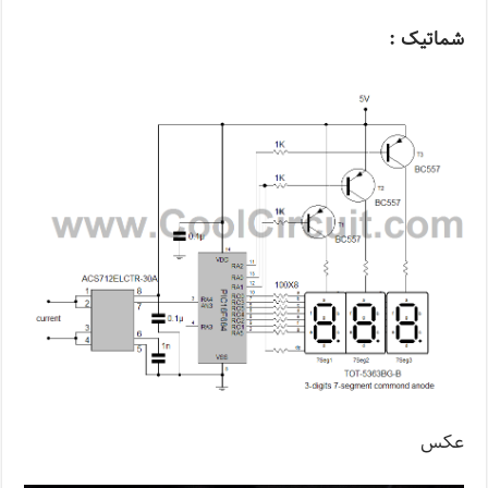
شماتیک :
عکس