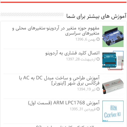
آموزش های بیشتر برای شما
مفهوم حوزه متغیر در آردوینو-متغیرهای محلی و
متغیرهای سراسری
بهمن 6, 1396
اتصال کلید فشاری به آردوینو
اردیبهشت 28, 1397
آموزش طراحی و ساخت مبدل DC به AC با
فرکانس برق شهر [اینورتر]
تیر 19, 1394
آموزش ARM LPC1768 (قسمت اول)
فروردین 31, 1395