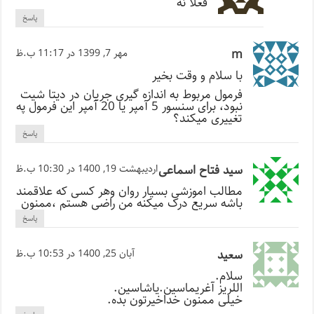
فعلا نه
پاسخ
m
مهر 7, 1399 در 11:17 ب.ظ
با سلام و وقت بخیر
فرمول مربوط به اندازه گیری جریان در دیتا شیت
نبود، برای سنسور 5 آمپر یا 20 آمپر این فرمول په
تغییری میکند؟
پاسخ
سید فتاح اسماعی
اردیبهشت 19, 1400 در 10:30 ب.ظ
مطالب اموزشی بسیار روان وهر کسی که علاقمند
باشه سریع درک میکنه من راضی هستم ،ممنون
پاسخ
سعید
آبان 25, 1400 در 10:53 ب.ظ
سلام.
اللریز آغریماسین.یاشاسین.
خیلی ممنون خداخیرتون بده.