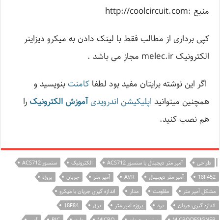
منبع :http://coolcircuit.com
کپی برداری از مطالب فقط با لینک دادن به میکرو دیزاینر
الکترونیک melec.ir مجاز می باشد .
اگر این نوشته‌ برایتان مفید بود لطفا
کامنت
بنویسید و
همچنین میتوانید
اپلیکیشن اندرویدی
آموزش الکترونیک
را
هم نصب کنید.
|
طراحی
آمپر متر دیجیتال با سنسور ACS712
الکترونیک
سنسور ACS712
18F452
آمپر متر دیجیتال
AVR
آمپر متر
جریان
پروژه
مشکل آمپر متر
مقاومت
مدار
اندازه گیری جریان با میکرو
اندازه گیری جریان
برد
پروژه آمپر متر
برق
18F84
MICRODESIGNER
سنسور جریان
MICRO
ولت
PIC
آمپر