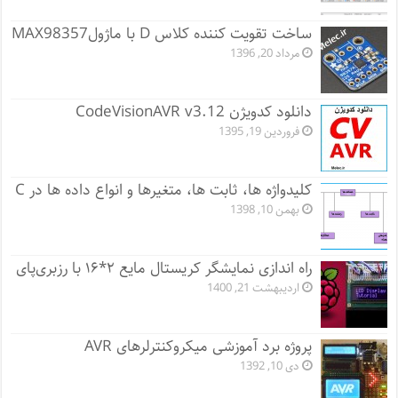
ساخت تقویت کننده کلاس D با ماژولMAX98357
مرداد 20, 1396
دانلود کدویژن CodeVisionAVR v3.12
فروردین 19, 1395
کلیدواژه ها، ثابت ها، متغیرها و انواع داده ها در C
بهمن 10, 1398
راه اندازی نمایشگر کریستال مایع ۲*۱۶ با رزبری‌پای
اردیبهشت 21, 1400
پروژه برد آموزشی میکروکنترلرهای AVR
دی 10, 1392