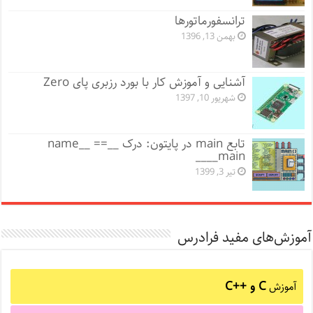
ترانسفورماتورها
بهمن 13, 1396
آشنایی و آموزش کار با بورد رزبری پای Zero
شهریور 10, 1397
تابع main در پایتون: درک __name__ ==
__main__
تیر 3, 1399
آموزش‌های مفید فرادرس
C و C++‎
آموزش