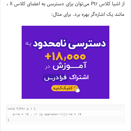
از اشیا کلاس Ptr می‌توان برای دسترسی به اعضای کلاس X ،
مانند یک اشاره‌گر بهره برد. برای مثال:
void f(Ptr p ) {

   p->m = 10 ; // (p.operator->())->m = 10

}