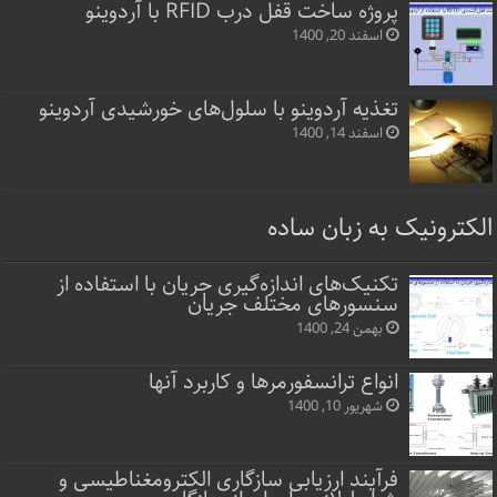
پروژه ساخت قفل‌ درب RFID با آردوینو
اسفند 20, 1400
تغذیه آردوینو با سلول‌های خورشیدی آردوینو
اسفند 14, 1400
الکترونیک به زبان ساده
تکنیک‌های اندازه‌گیری جریان با استفاده از
سنسورهای مختلف جریان
بهمن 24, 1400
انواع ترانسفورمرها و کاربرد آنها
شهریور 10, 1400
فرآیند ارزیابی سازگاری الکترومغناطیسی و