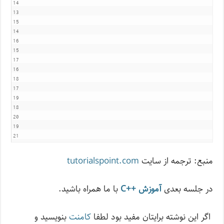
14

13

15

14

16

15

17

16

18

17

19

18

20

19

21
منبع: ترجمه از سایت
tutorialspoint.com
در جلسه بعدی
آموزش ++C
با ما همراه باشید.
اگر این نوشته‌ برایتان مفید بود لطفا
کامنت
بنویسید و