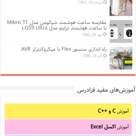
خرداد 10, 1401
مقایسه ساعت هوشمند شیائومی مدل Mibro T1
با ساعت هوشمند ترایتو مدل LG59 Ultra
مهر 29, 1402
راه اندازی سنسور Flex با میکروکنترلر AVR
آذر 18, 1396
آموزش‌های مفید فرادرس
C و C++‎
آموزش
اکسل Excel
آموزش