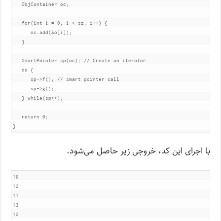
ObjContainer
 oc
;
for
(
int
 i 
=
0
;
 i 
<
 sz
;
 i
++)
{
      oc
.
add
(&
o
[
i
]);
}
SmartPointer
 sp
(
oc
);
// Create an iterator
do
{
      sp
->
f
();
// smart pointer call
      sp
->
g
();
}
while
(
sp
++);
return
0
;
}
با اجرای این کد، خروجی زیر حاصل می‌شود.
10

12

11

13

12
