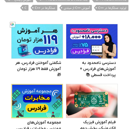
اورلود عملگرها در ++C
آموزش ++C از مبتدی
عملگرها در ++C
C