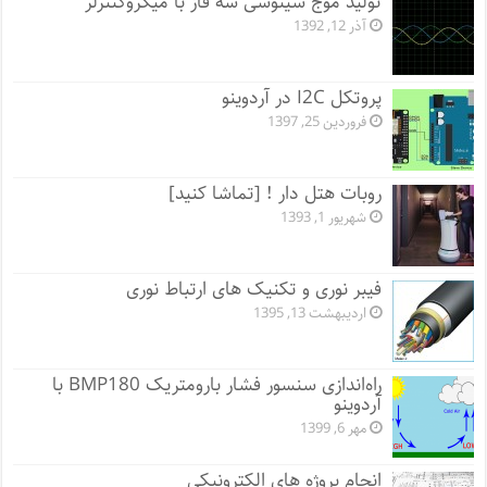
تولید موج سینوسی سه فاز با میکروکنترلر
آذر 12, 1392
پروتکل I2C در آردوینو
فروردین 25, 1397
روبات هتل دار ! [تماشا کنید]
شهریور 1, 1393
فیبر نوری و تکنیک های ارتباط نوری
اردیبهشت 13, 1395
راه‌اندازی سنسور فشار بارومتریک BMP180 با
آردوینو
مهر 6, 1399
انجام پروژه های الکترونیکی