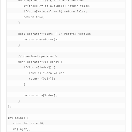
bool
operator
++()
{
// Prefix version 
if
(
index 
>=
 oc
.
a
.
size
())
return
false
;
if
(
oc
.
a
[++
index
]
==
0
)
return
false
;
return
true
;
}
bool
operator
++(
int
)
{
// Postfix version 
return
operator
++();
}
// overload operator->
Obj
*
operator
->()
const
{
if
(!
oc
.
a
[
index
])
{
            cout 
<<
"Zero value"
;
return
(
Obj
*)
0
;
}
return
 oc
.
a
[
index
];
}
};
int
 main
()
{
const
int
 sz 
=
10
;
Obj
 o
[
sz
];