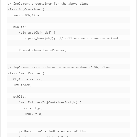
// Implement a container for the above class
class
ObjContainer
{
   vector
<
Obj
*>
 a
;
public
:
void
add
(
Obj
*
 obj
)
{
         a
.
push_back
(
obj
);
// call vector's standard method.
}
friend
class
SmartPointer
;
};
// implement smart pointer to access member of Obj class.
class
SmartPointer
{
ObjContainer
 oc
;
int
 index
;
public
:
SmartPointer
(
ObjContainer
&
 objc
)
{
         oc 
=
 objc
;
         index 
=
0
;
}
// Return value indicates end of list: