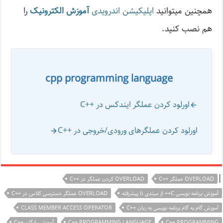
همچنین میتوانید
اپلیکیشن اندرویدی
آموزش الکترونیک
را
هم نصب کنید.
cpp programming language
اورلود کردن عملگر ایندکس در ++C
اورلود کردن عملگرهای ورودی/خروجی در ++C
|
OVERLOAD عملگر ++C
OVERLOAD کردن عملگر در ++C
آموزش برنامه نویسی C++ از مبتدی تا پیشرفته
OVERLOAD عملگر دسترسی کلاس در ++C
آموزش گام به گام برنامه نویسی به زبان ++C
CLASS MEMBER ACCESS OPERATOR
C++ PROGRAMMING
C++ PROGRAMMING LANGUAGE
آموزش رایگان ++C