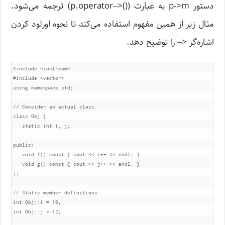
دستور p->m به عبارت (()<‒p.operator) ترجمه می‌شود.
مثال زیر از همین مفهوم استفاده می‌کند تا نحوه اورلود کردن
اشاره‌گر <‒ را توضیح دهد.
#include
<iostream>
#include
<vector>
using
namespace
 std
;
// Consider an actual class.
class
Obj
{
static
int
 i
,
 j
;
public
:
void
 f
()
const
{
 cout 
<<
 i
++
<<
 endl
;
}
void
 g
()
const
{
 cout 
<<
 j
++
<<
 endl
;
}
};
// Static member definitions:
int
Obj
::
i 
=
10
;
int
Obj
::
j 
=
12
;