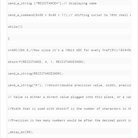
send_a_string ("RESISTANCE=");// displaying name

send_a_command(0x80 + 0x40 + 11);// shifting cursor to 10th shell of se
while(1)

{

i=ADC/204.8;//Now since it’s a 10bit ADC for every Vref(5V)/1024=5mV(4
dtostrf(RESISTANCE, 4, 1, RESISTANCESHOW);

send_a_string(RESISTANCESHOW);

send_a_string("K"); //dtostr(double precision value, width, precision,
// Value is either a direct value plugged into this place, or a variabl
//Width that is used with dtostrf is the number of characters in the n
//Precision is how many numbers would be after the decimal point in the
_delay_ms(50);
