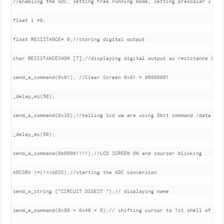
//enabling the ADC, setting free running mode, setting prescalar 2

float i =0;

float RESISTANCE= 0;//storing digital output

char RESISTANCESHOW [7];//displaying digital output as resistance in 16
send_a_command(0x01); //Clear Screen 0x01 = 00000001

_delay_ms(50);

send_a_command(0x38);//telling lcd we are using 8bit command /data mode
_delay_ms(50);

send_a_command(0b00001111);//LCD SCREEN ON and courser blinking

ADCSRA |=(1<<ADSC);//starting the ADC conversion

send_a_string ("CIRCUIT DIGEST ");// displaying name

send_a_command(0x80 + 0x40 + 0);// shifting cursor to 1st shell of seco