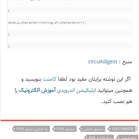
{

send_a_character(*string_of_characters++);

}

}
منبع :
circuitdigest
اگر این نوشته‌ برایتان مفید بود لطفا
کامنت
بنویسید و
همچنین میتوانید
اپلیکیشن اندرویدی
آموزش الکترونیک
را
هم نصب کنید.
|
FLEX SENSOR
سنسور خمشی
سنسور FLEX
راه اندازی سنسور FLEX
ترانسدیوسر
میکروکنترلر AVR