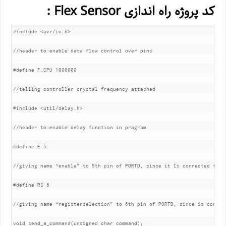
کد پروژه راه اندازی Flex Sensor :
#include <avr/io.h>

//header to enable data flow control over pins

#define F_CPU 1000000

//telling controller crystal frequency attached

#include <util/delay.h>

//header to enable delay function in program

#define E 5

//giving name “enable” to 5th pin of PORTD, since it Is connected to LC
#define RS 6

//giving name “registerselection” to 6th pin of PORTD, since is connect
void send_a_command(unsigned char command);
