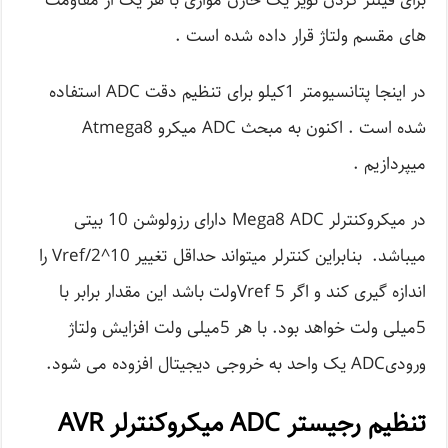
برای فیلتر کردن نویز یک خازن موازی با هر یک از مقاومت
های مقسم ولتاژ قرار داده شده است .
در اینجا پتانسیومتر 1کیلو برای تنظیم دقت ADC استفاده
شده است . اکنون به مبحث ADC میکرو Atmega8
میپردازیم .
در میکروکنترلر Mega8 ADC دارای رزولوشن 10 بیتی
میباشد. بنابراین کنترلر میتواند حداقل تغییر Vref/2^10 را
اندازه گیری کند و اگر Vref 5ولت باشد این مقدار برابر با
5میلی ولت خواهد بود. با هر 5میلی ولت افزایش ولتاژ
ورودیADC یک واحد به خروجی دیجیتال افزوده می شود.
تنظیم رجیستر ADC میکروکنترلر AVR