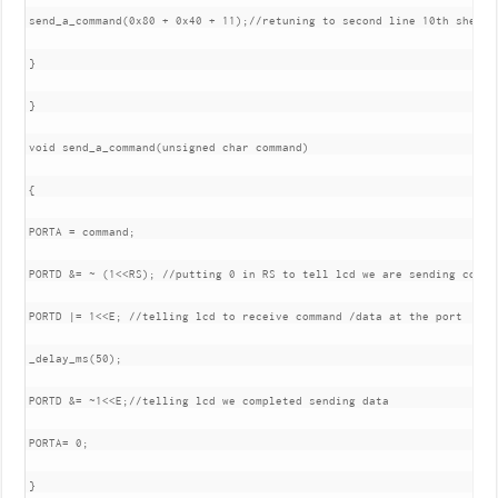
send_a_command(0x80 + 0x40 + 11);//retuning to second line 10th shell.

}

}

void send_a_command(unsigned char command)

{

PORTA = command;

PORTD &= ~ (1<<RS); //putting 0 in RS to tell lcd we are sending comman
PORTD |= 1<<E; //telling lcd to receive command /data at the port

_delay_ms(50);

PORTD &= ~1<<E;//telling lcd we completed sending data

PORTA= 0;

}
