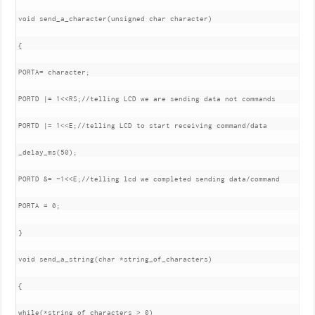
void send_a_character(unsigned char character)

{

PORTA= character;

PORTD |= 1<<RS;//telling LCD we are sending data not commands

PORTD |= 1<<E;//telling LCD to start receiving command/data

_delay_ms(50);

PORTD &= ~1<<E;//telling lcd we completed sending data/command

PORTA = 0;

}

void send_a_string(char *string_of_characters)

{

while(*string_of_characters > 0)
