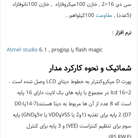
سی دی 16×2 , خازن 100میکروفاراد , خازن 100نانوفاراد
(5عدد) ,
مقاومت
100کیلواهم .
نرم افزار
:
6.1 , progisp یا flash magic
Atmel studio
شماتیک و نحوه کارکرد مدار
پورت D میکروکنترلر به خطوط دیتای LCD وصل شده است .
lcd 16×2 در مجموع با پایه های بک لایت دارای 16 پایه
است که 8 عدد از آن ها مربوط به دیتا هستند(7-14یاD0-
D7) 2 پایه برای تغذیه (1و2 یا VSSوVDD یا 5vوGND) پایه
سوم برای تنظیم کنتراست (VEE) و 3 پایه برای کنترل
(RS,RW,E) .