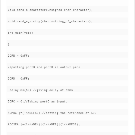
void send_a_character(unsigned char character);

void send_a_string(char *string_of_characters);

int main(void)

{

DDRB = 0xFF;

//putting portB and portD as output pins

DDRD = 0xFF;

_delay_ms(50);//giving delay of 50ms

DDRC = 0;//Taking portC as input.

ADMUX |=(1<<REFS0);//setting the reference of ADC

ADCSRA |=(1<<ADEN)|(1<<ADFR)|(1<<ADPS0);
