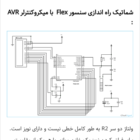
شماتیک راه اندازی سنسور Flex با میکروکنترلر AVR
:
ولتاژ دو سر R2 به طور کامل خطی نیست و دارای نویز است.