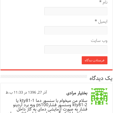
نام
*
ایمیل
*
وب‌ سایت
یک دیدگاه
بختیار مرادی
آذر 27, 1396 در 11:33 ب.ظ
سلام من میخوام با سنسور دما kty81-1 یا
kty81-2 وسنسور فشارps100 ویه برد آردینو
فشار به صورت آزمایشی دمای یه گاز داخل