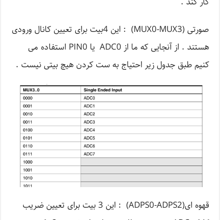
کار کند .
صورتی (MUX0-MUX3) : این 4بیت برای تعیین کانال ورودی
هستند . از آنجایی که ما از ADC0 یا PIN0 استفاده می
کنیم طبق جدول زیر احتیاج به ست کردن هیچ بیتی نیست .
قهوه ای(ADPS0-ADPS2) : این 3 بیت برای تعیین ضریب