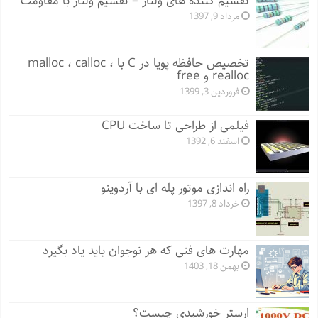
تقسیم‌ کننده‌ های ولتاژ – تقسیم ولتاژ با مقاومت
مرداد 9, 1397
تخصیص حافظه پویا در C با malloc ، calloc ،
realloc و free
فروردین 3, 1399
فیلمی از طراحی تا ساخت CPU
اسفند 6, 1392
راه اندازی موتور پله ای با آردوینو
خرداد 8, 1397
مهارت های فنی که هر نوجوان باید یاد بگیرد
بهمن 18, 1403
ارستر خورشیدی چیست؟