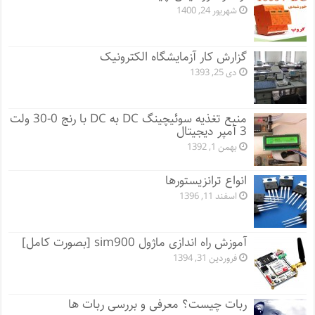
شهریور 24, 1400
گزارش کار آزمایشگاه الکترونیک
دی 25, 1393
منبع تغذیه سوئیچینگ DC به DC با رنج 0-30 ولت
3 آمپر دیجیتال
بهمن 1, 1392
انواع ترانزیستورها
اسفند 11, 1396
آموزش راه اندازی ماژول sim900 [بصورت کامل]
فروردین 31, 1394
ربات چیست؟ معرفی و بررسی ربات ها