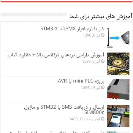
آموزش های بیشتر برای شما
کار با نرم افزار STM32CubeMX
تیر 6, 1396
آموزش طراحی بردهای فرکانس بالا + دانلود کتاب
آذر 8, 1396
پروژه mini PLC با AVR
تیر 14, 1394
ارسال و دریافت SMS با STM32 و ماژول
SIM800c
اردیبهشت 12, 1400