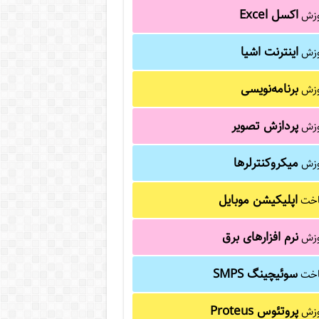
اکسل Excel
وزش
اینترنت اشیا
وزش
برنامه‌نویسی
وزش
پردازش تصویر
وزش
میکروکنترلرها
وزش
اپلیکیشن موبایل
خت
نرم افزارهای برق
وزش
سوئیچینگ SMPS
خت
پروتئوس Proteus
وزش