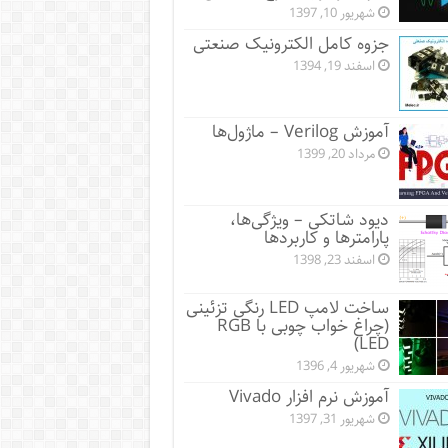
شهریور 10, 1397
جزوه کامل الکترونیک صنعتی
اسفند 19, 1394
آموزش Verilog – ماژول‌ها
مرداد 20, 1399
دیود شاتکی – ویژگی‌ها،
پارامترها و کاربردها
اسفند 23, 1398
ساخت لامپ LED رنگی تزئینی
(چراغ خواب چوبی با RGB
LED)
شهریور 4, 1396
آموزش نرم افزار Vivado
شهریور 31, 1397