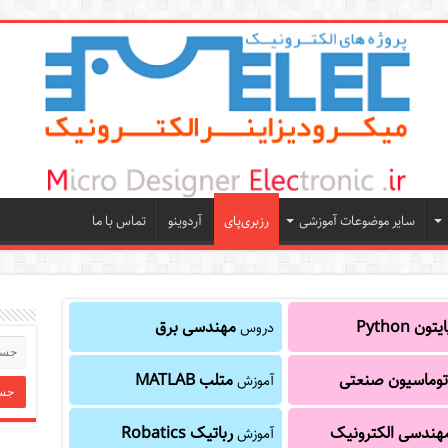
سایر موضوعات آموزشی
رزبری‌پای
آردوینو
تماس با ما
یتون Python
مهندسی برق
دروس
توماسیون صنعتی
متلب MATLAB
آموزش
هندسی الکترونیک
رباتیک Robatics
آموزش