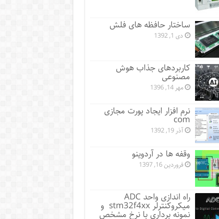
ساختار حافظه های فلش
دی 1, 1392
کاربردهای جذاب هوش
مصنوعی
مهر 14, 1396
نرم افزار ایجاد پورت مجازی
com
آذر 19, 1392
وقفه ها در آردوینو
فروردین 16, 1397
راه اندازی واحد ADC
میکروکنترلر stm32f4xx و
نمونه برداری با نرخ مشخص