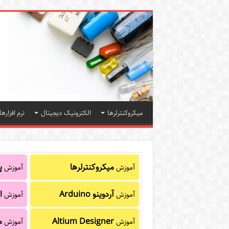
میکروکنترلرها
الکترونیک دیجیتال
نرم افزارها
میکروکنترلرها
پا
آموزش
آموزش
آردوینو Arduino
ا
آموزش
آموزش
Altium Designer
م
آموزش
آموزش