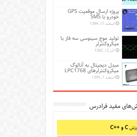
پروژه ارسال موقعیت GPS
خودرو با SMS
اسفند 17, 1394
تولید موج سینوسی سه فاز با
میکروکنترلر
آذر 12, 1392
مبدل دیجیتال به آنالوگ
میکروکنترلرهای LPC1768
اسفند 1, 1395
ش‌های مفید فرادرس
C و C++‎
وزش