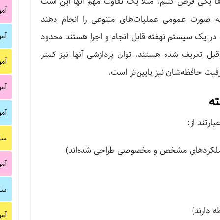
دقیقا یکی فرض کنیم. مثلا یک تفاوت مهم آنها این است
آم
 به صورت عمومی ‌عملیات‌های متنوعی را انجام دهند
لیات‌هایی که در یک سیستم‌ نهفته قابل انجام و اجرا هستند محدود
آم
ل تعریف شده هستند. توان پردازشی آنها نیز کمتر
آم
یت حافظه‌شان نیز پایین‌تر است.
آم
ته
آم
ارتند از:
سا
عملکردهای مشخص و مخصوصی طراحی شده‌اند)
آم
سا
ه دارند)
آم