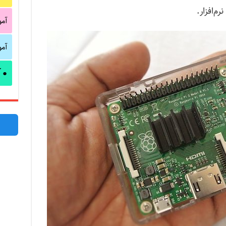
م‌افزار.
آم
آم
آ
●