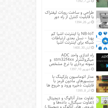
دی 7, 1392
طراحی و ساخت روبات لیفتراک
با قابلیت کنترل از راه دور
تیر 26, 1394
NB-IoT یا اینترنت اشیا کم
پهنا – نسل بعدی ارتباطات
شبکه برای اینترنت اشیا
آبان 30, 1400
راه اندازی واحد ADC
میکروکنترلر stm32f4xx و
نمونه برداری با نرخ مشخص
شهریور 10, 1397
مدار اتوماسیون پارکینگ با
سنسورهای مادون قرمز با
قابلیت ذخیره ورود و خروج ها
آذر 8, 1395
تفاوت مدار آنالوگ و دیجیتال
(تفاوت سیگنال، داده‌ها و
خروجی‌ های آنالوگ و دیجیتال)