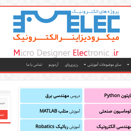
سایر موضوعات آموزشی
رزبری‌پای
آردوینو
تماس با ما
یتون Python
مهندسی برق
دروس
توماسیون صنعتی
متلب MATLAB
آموزش
هندسی الکترونیک
رباتیک Robatics
آموزش