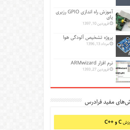
آموزش راه اندازی GPIO رزبری
پای
فروردین 10, 1397
پروژه تشخیص آلودگی هوا
مرداد 13, 1396
نرم افزار ARMwizard
فروردین 27, 1393
ش‌های مفید فرادرس
C و C++‎
وزش