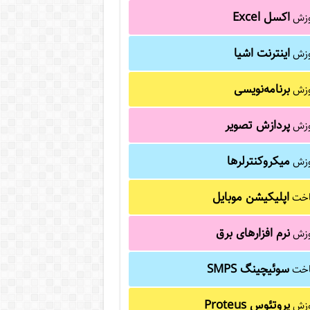
اکسل Excel
وزش
اینترنت اشیا
وزش
برنامه‌نویسی
وزش
پردازش تصویر
وزش
میکروکنترلرها
وزش
اپلیکیشن موبایل
خت
نرم افزارهای برق
وزش
سوئیچینگ SMPS
خت
پروتئوس Proteus
وزش