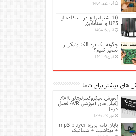
آبان 22, 1404
10 اشتباه رایج در استفاده از
UPS و استابلایزر
آبان 6, 1404
چگونه یک برد الکترونیکی را
تعمیر کنیم؟
آبان 6, 1404
 های بیشتر برای شما
آموزش میکروکنترلرهای AVR
[فیلم های آموزشی AVR فصل
دوم]
مهر 23, 1396
پایان نامه پروژه mp3 player
+ دیتاشیت + شماتیک