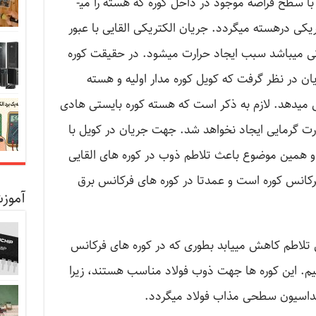
که این میدان مغناطیسی در اثر برخورد با سطح قراضه موجود در داخل کوره که هسته را می­
کی درهسته می­گردد. جریان الکتریکی القایی با عبور
کی می­باشد سبب ایجاد حرارت می­شود. در حقیقت کوره
یان در نظر گرفت که کویل کوره مدار اولیه و هسته
یل می­دهد. لازم به ذکر است که هسته کوره بایستی هادی
رت گرمایی ایجاد نخواهد شد. جهت جریان در کویل با
همین موضوع باعث تلاطم ذوب در کوره های القایی
رکانس کوره است و عمدتا در کوره های فرکانس برق
آموزش
 تلاطم کاهش می­یابد بطوری که در کوره های فرکانس
نیم. این کوره ها جهت ذوب فولاد مناسب هستند، زیرا
اسیون سطحی مذاب فولاد می­گردد.