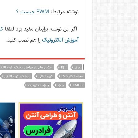
نوشته مرتبط:
PWM چیست ؟
اگر این نوشته‌ برایتان مفید بود لطفا
کا
آموزش الکترونیک
را هم نصب کنید.
|
برق
BJT
عکس هایی از مراحل عملکرد کوره القائ
مجله الکترونیک
کوره القائی
عملکرد کوره القائی
CMOS
پروژه
پروژه الکترونیک