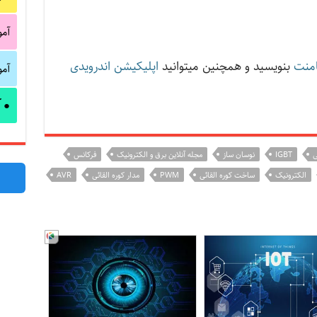
آم
منت
بنویسید و همچنین میتوانید
اپلیکیشن اندرویدی
آم
آ
●
ی
IGBT
نوسان ساز
مجله آنلاین برق و الکترونیک
فرکانس
الکترونیک
ساخت کوره القائی
PWM
مدار کوره القائی
AVR