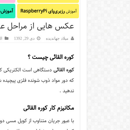
رزبری‌پای RaspberryPi
آموزش‌ه
آموزش
عکس هایی از مراحل عمل
میلاد جهاندیده
دی 29, 1392
ال
کوره القائی چیست ؟
کوره القائی
دستگاهی است الکتریکی که م
که دور مواد ذوب شونده فلزی پیچیده 
ندهید .
مکانیزم کار کوره القائی
با عبور جریان متناوب از کویل مسی دور