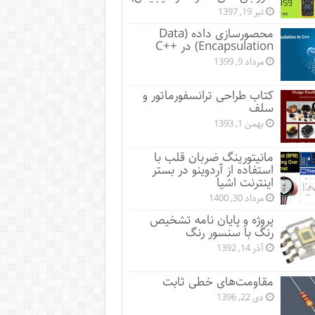
تیر 19, 1397
محصورسازی داده (Data
Encapsulation) در ++C
مرداد 9, 1399
کتاب طراحی ترانسفورماتور و
سلف
بهمن 1, 1393
مانیتورینگ ضربان قلب با
استفاده از آردوینو در بستر
اینترنت اشیا
مرداد 30, 1400
پروژه و پایان نامه تشخیص
رنگ با سنسور رنگ
آذر 14, 1392
مقاومت‌های خطی ثابت
دی 22, 1396