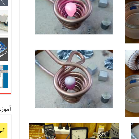
آموز
آم