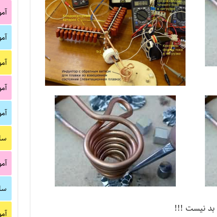
آم
آم
آم
آم
آم
سا
آم
سا
 بد نیست !!!
آم