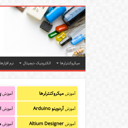
میکروکنترلرها
الکترونیک دیجیتال
نرم افزارها
میکروکنترلرها
پا
آموزش
آموزش
آردوینو Arduino
ا
آموزش
آموزش
Altium Designer
م
آموزش
آموزش