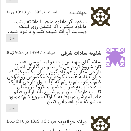
جهاندیده
اسفند 7, 1396 در 10:13 ق.ظ
سلام، اگر دانلود منجر را داشته باشید
دانلود میشن. اگر نشدن روی لینک
وبسایت آپارات کلیک کنید و دانلود کنید.
پاسخ
شفیعه سادات شرفی
مرداد 12, 1399 در 9:58 ق.ظ
سلام.آقای مهندس بنده برنامه نویسی avr رو
تازه شروع کردم.می خواستم در کنارش اصول
طراحی مدار رو هم یادبگیرم و برای یک میکرو که
دارای برنامه هست خودم برد مخصوص رو طراحی
کنم.میخواستم بدونم که آیا اصول طراحی آنالوگ
با دیجیتال به غیر از حضور میکروکنترلرخیلی
تفاوت داره؟آیا من برای شروع باید از این فیلم
های آموزشی مربوط به آنالوگ شروع کنم؟ممنون
میشم که منو راهنمایی کنین.
پاسخ
میلاد جهاندیده
مرداد 16, 1399 در 6:10 ب.ظ
سلام، لینک زیر را ببنید: