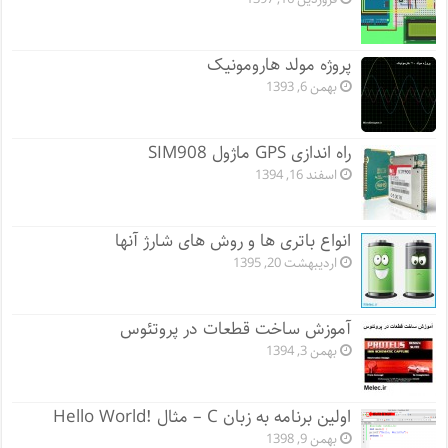
پروژه مولد هارومونیک
بهمن 6, 1393
راه اندازی GPS ماژول SIM908
اسفند 16, 1394
انواع باتری ها و روش های شارژ آنها
اردیبهشت 20, 1395
آموزش ساخت قطعات در پروتئوس
بهمن 3, 1394
اولین برنامه به زبان C – مثال !Hello World
بهمن 9, 1398