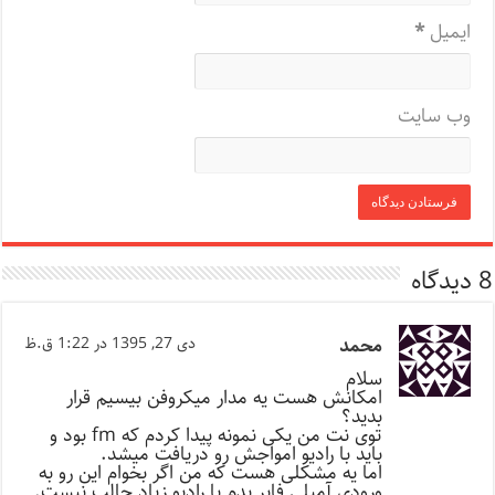
ایمیل
*
وب‌ سایت
8 دیدگاه
محمد
دی 27, 1395 در 1:22 ق.ظ
سلام
امکانش هست یه مدار میکروفن بیسیم قرار
بدید؟
توی نت من یکی نمونه پیدا کردم که fm بود و
باید با رادیو امواجش رو دریافت میشد.
اما یه مشکلی هست که من اگر بخوام این رو به
ورودی آمپلی فایر بدم با رادیو زیاد جالب نیست.