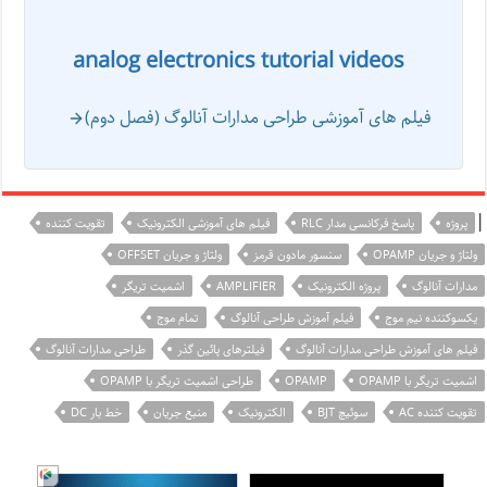
analog electronics tutorial videos
فیلم های آموزشی طراحی مدارات آنالوگ (فصل دوم)
|
پروژه
پاسخ فرکانسی مدار RLC
فیلم های آموزشی الکترونیک
تقویت کننده
ولتاژ و جریان OPAMP
سنسور مادون قرمز
ولتاژ و جریان OFFSET
مدارات آنالوگ
پروژه الکترونیک
AMPLIFIER
اشمیت تریگر
یکسوکننده نیم موج
فیلم آموزش طراحی آنالوگ
تمام موج
فیلم های آموزش طراحی مدارات آنالوگ
فیلترهای پائین گذر
طراحی مدارات آنالوگ
اشمیت تریگر با OPAMP
OPAMP
طراحی اشمیت تریگر با OPAMP
تقویت کننده AC
سوئیچ BJT
الکترونیک
منبع جریان
خط بار DC