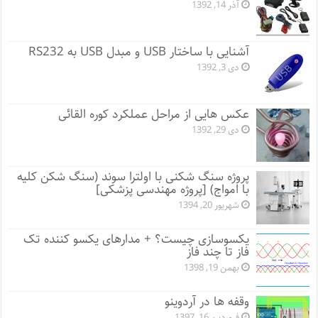
آذر 14, 1392
آشنایی با ساختار USB و مبدل USB به RS232
دی 3, 1392
عکس هایی از مراحل عملکرد کوره القائی
دی 29, 1392
پروژه سنگ شکنی با اولترا سوند (سنگ شکن کلیه
با امواج) [پروژه مهندسی پزشکی]
شهریور 20, 1394
یکسوسازی چیست؟ + مدارهای یکسو کننده تک
فاز تا چند فاز
بهمن 19, 1398
وقفه ها در آردوینو
فروردین 16, 1397