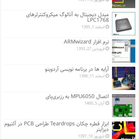
مبدل دیجیتال به آنالوگ میکروکنترلرهای
LPC1768
اسفند 1, 1395
نرم افزار ARMwizard
فروردین 27, 1393
آرایه ها در برنامه نویسی آردوینو
اسفند 11, 1396
اتصال MPU6050 به رزبری‌پای
آبان 5, 1400
ابزار قطره چکان Teardrops طراحی PCB در آلتیوم
دیزاینر
شهریور 10, 1397