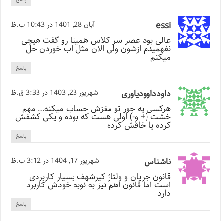
essi
آبان 28, 1401 در 10:43 ب.ظ
عالی بود عصر سر کلاس همینا رو گفت هیچی
نفهمیدم ازشون ولی الان مثل اب خوردن حل
میکنم
پاسخ
داودداوودیاوری
شهریور 23, 1403 در 3:33 ق.ظ
هرکسی یه جور تو مغزش حساب میکنه… مهم
خشت (+ و-) اولی هست که بوده و یکی کشفش
کرده یا خاقش کرده
پاسخ
ناشناس
شهریور 17, 1404 در 3:12 ب.ظ
قانون جریان و ولتاژ کیرشهف بسیار کاربردی
است اما قانون اهم نیز به نوبه خودش کاربرد
دارد
پاسخ