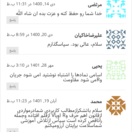
مرتضی
دی 14, 1400 در 11:31 ب.ظ
خدا شما رو حفظ کنه و عزت بده ان شاء الله
پاسخ
علیرضاخاکیان
دی 20, 1400 در 8:59 ب.ظ
سلام، عالی بود. سپاسگذارم
پاسخ
یحیی
مهر 28, 1401 در 3:10 ب.ظ
اسامی نمادها را اشتباه نوشتید Iمی شود جریان
وRمی شود مقاومت
پاسخ
محمد
آبان 19, 1401 در 11:23 ب.ظ
سلام باتشکرازمطالب کاربردی شمادرمواردی
ازقانون اهم حرف وI RویاV ازقلم افتاده وجمله
راناقص کرده است سپاس ازتلاش آموزشی
شماسلامت برایتان آرزومیکنم
پاسخ