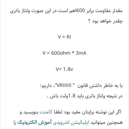
مقدار مقاومت برابر 600اهم است.در این صورت ولتاژ باتری
چقدر خواهد بود ؟
V = RI
V = 600ohm * 3mA
V= 1.8v
با به خاطر داشتن قانون ” VRIIIIII”، داریم:
در نتیجه ولتاژ باتری باید 1.8ولت باش .
اگر این نوشته‌ برایتان مفید بود لطفا
کامنت
بنویسید و
همچنین میتوانید
اپلیکیشن اندرویدی
آموزش الکترونیک
را