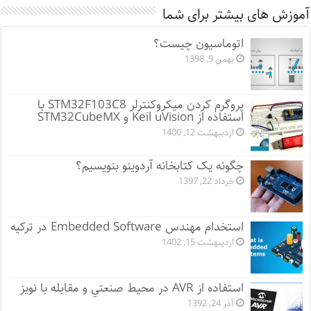
آموزش های بیشتر برای شما
اتوماسیون چیست؟
بهمن 9, 1398
پروگرم کردن میکروکنترلر STM32F103C8 با
استفاده از Keil uVision و STM32CubeMX
اردیبهشت 12, 1400
چگونه یک کتابخانه آردوینو بنویسیم؟
خرداد 22, 1397
استخدام مهندس Embedded Software در ترکیه
اردیبهشت 15, 1402
اﺳﺘﻔﺎده از AVR در ﻣﺤﻴﻂ ﺻﻨﻌﺘﻲ و ﻣﻘﺎﺑﻠﻪ ﺑﺎ ﻧﻮﻳﺰ
آذر 24, 1392