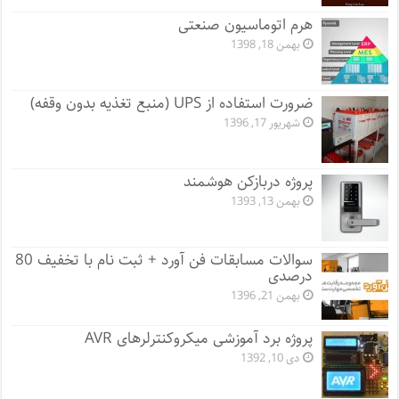
هرم اتوماسیون صنعتی
بهمن 18, 1398
ضرورت استفاده از UPS (منبع تغذیه بدون وقفه)
شهریور 17, 1396
پروژه دربازکن هوشمند
بهمن 13, 1393
سوالات مسابقات فن آورد + ثبت نام با تخفیف 80
درصدی
بهمن 21, 1396
پروژه برد آموزشی میکروکنترلرهای AVR
دی 10, 1392