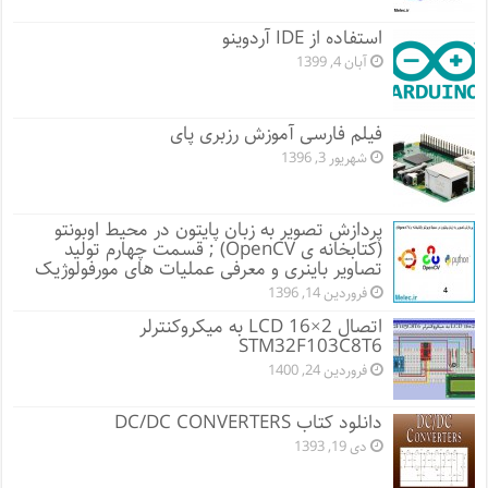
استفاده از IDE آردوینو
آبان 4, 1399
فیلم فارسی آموزش رزبری پای
شهریور 3, 1396
پردازش تصویر به زبان پایتون در محیط اوبونتو
(کتابخانه ی OpenCV) ; قسمت چهارم تولید
تصاویر باینری و معرفی عملیات های مورفولوژیک
فروردین 14, 1396
اتصال LCD 16×2 به میکروکنترلر
STM32F103C8T6
فروردین 24, 1400
دانلود کتاب DC/DC CONVERTERS
دی 19, 1393