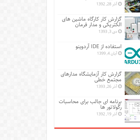
آذر 28, 1392
گزارش کار کارگاه ماشین های
الکتریکی و مدار فرمان
دی 3, 1393
استفاده از IDE آردوینو
آبان 4, 1399
گزارش کار آزمایشگاه مدارهای
مجتمع خطی
آذر 26, 1393
برنامه ای جالب برای محاسبات
رگولاتور ها
آذر 19, 1392