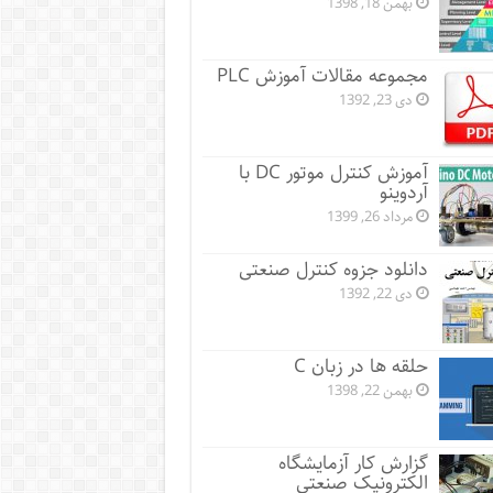
بهمن 18, 1398
مجموعه مقالات آموزش PLC
دی 23, 1392
آموزش کنترل موتور DC با
آردوینو
مرداد 26, 1399
دانلود جزوه کنترل صنعتی
دی 22, 1392
حلقه ها در زبان C
بهمن 22, 1398
گزارش کار آزمایشگاه
الکترونیک صنعتی