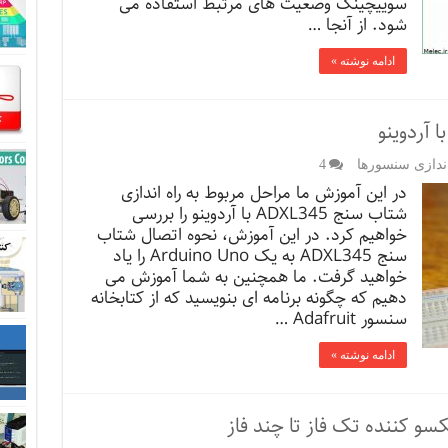
سوییچینگ وضعیت های مرتبط استفاده می
شود. از آنجا …
ادامه نوشته »
ندازی سنسورها
4
در این آموزش ما مراحل مربوط به راه اندازی
شتاب سنج ADXL345 با آردوینو را بررسی
خواهیم کرد. در این آموزش، نحوه اتصال شتاب
سنج ADXL345 به یک Arduino Uno را یاد
خواهید گرفت. ما همچنین به شما آموزش می
دهیم که چگونه برنامه ای بنویسید که از کتابخانه
سنسور Adafruit …
ادامه نوشته »
 کننده تک فاز تا چند فاز