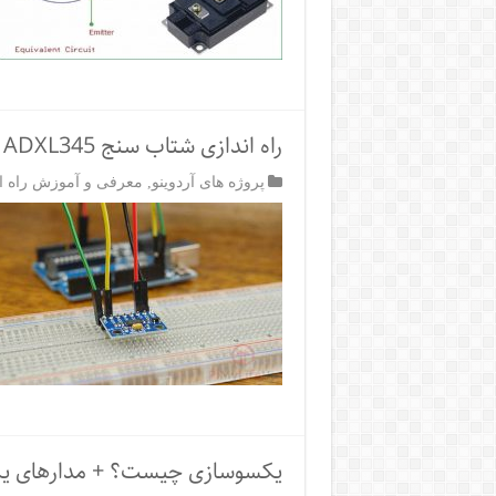
راه اندازی شتاب سنج ADXL345 با آردوینو
پروژه های آردوینو
,
معرفی و آموزش راه ا
یکسوسازی چیست؟ + مدارهای یکسو