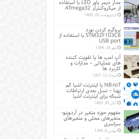
مدار دیمر پاور LED با استفاده
از میکروکنترلر ATmega32
اردیبهشت 20, 1400
پروگرم کردن بورد
STM32F103C8 با استفاده از
USB port
مهر 18, 1399
آپ امپ ها یا تقویت کننده
های عملیاتی – مدارات و
کاربرد ها
مرداد 12, 1397
NB-IoT یا اینترنت اشیا کم
پهنا – نسل بعدی ارتباطات
شبکه برای اینترنت اشیا
آبان 30, 1400
مفهوم حوزه متغیر در آردوینو-
متغیرهای محلی و متغیرهای
سراسری
بهمن 6, 1396