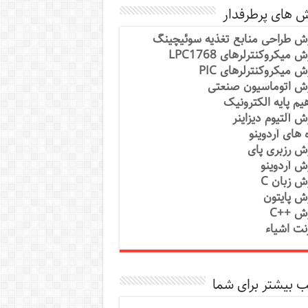
ش های پرطرفدار
ش طراحی منابع تغذیه سوئیچینگ
 میکروکنترلرهای LPC1768
ش میکروکنترلرهای PIC
ش اتوماسیون صنعتی
یم پایه الکترونیک
ش آلتیوم دیزاینر
ه های آردوینو
ش رزبری پای
ش آردوینو
ش زبان C
ش پایتون
ش ++C
رنت اشیاء
 بیشتر برای شما