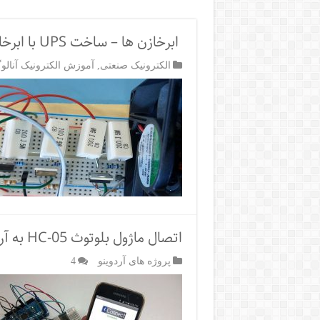
ابرخازن ها – ساخت UPS با ابرخازن
الکترونیک صنعتی
,
آموزش الکترونیک آنالو
اتصال ماژول بلوتوث HC-05 به آردوینو
پروژه های آردوینو
4