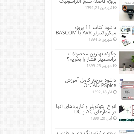
پروژه فاصله سنج آلتراسونیک
فروردین 21, 1394
دانلود کتاب 11 پروژه
میکروکنترلر AVR با BASCOM
شهریور 5, 1394
چگونه بهترین محصولات
ترانسمیتر فشار را بخریم؟
شهریور 25, 1399
دانلود مرجع کامل آموزش
OrCAD PSpice
آذر 18, 1392
انواع اپتوکوپلر و کاربردهای آنها
در مدارهای AC و DC
آبان 20, 1399
پروژه مانيتورينگ دما و رطوبت