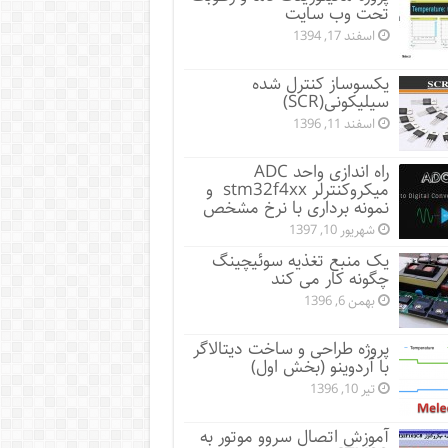
تحت وب سایت
اسفند 17, 1394
یکسوساز کنترل شده
سیلیکونی(SCR)
اسفند 11, 1396
راه اندازی واحد ADC
میکروکنترلر stm32f4xx و
نمونه برداری با نرخ مشخص
شهریور 10, 1397
یک منبع تغذیه سوئیچینگ
چگونه کار می کند
بهمن 6, 1396
پروژه طراحی و ساخت دیتالاگر
با آردوینو (بخش اول)
تیر 10, 1396
آموزش اتصال سروو موتور به