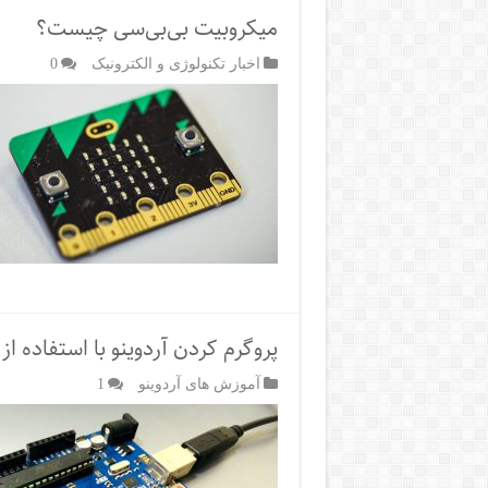
میکروبیت بی‌بی‌سی چیست؟
اخبار تکنولوژی و الکترونیک
0
پروگرم کردن آردوینو با استفاده از PlatformIO یا پلتفرمIO
آموزش های آردوینو
1