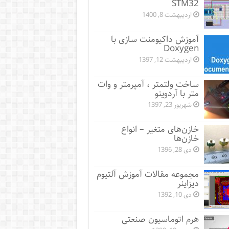
STM32
اردیبهشت 8, 1400
آموزش داکیومنت سازی با
Doxygen
اردیبهشت 12, 1397
ساخت ولتمتر ، آمپرمتر و وات
متر با آردوینو
شهریور 23, 1397
خازن‌های متغیر – انواع
خازن‌ها
دی 28, 1396
مجموعه مقالات آموزش آلتیوم
دیزاینر
دی 10, 1392
هرم اتوماسیون صنعتی