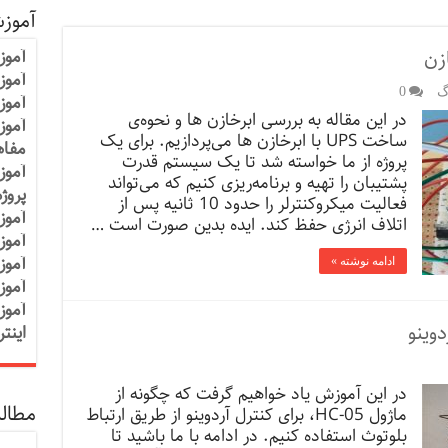
آموز
آموز
آموزش
گ
0
آموز
در این مقاله به بررسی ابرخازن ها و نحوه‌ی
آموز
ساخت UPS با ابرخازن ها می‌پردازیم. برای یک
مفاه
پروژه از ما خواسته شد تا یک سیستم قدرت
آموز
پشتیبان را تهیه و برنامه‌ریزی کنیم که می‌تواند
پروژ
فعالیت میکروکنترلر را حدود 10 ثانیه پس از
آموز
اتلاف انرژی حفظ کند. ایده بدین صورت است …
آموز
آموز
ادامه نوشته »
آموز
آموز
اینت
در این آموزش یاد خواهیم گرفت که چگونه از
مطالب
ماژول HC-05، برای کنترل آردوینو از طریق ارتباط
بلوتوث استفاده کنیم. در ادامه با ما باشید تا