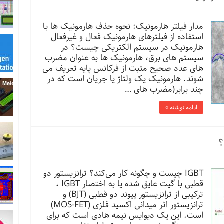
مدار فیلتر هارمونیک: نحوه حذف هارمونیک ها با
استفاده از فیلترهای هارمونیک فعال و غیرفعال
هارمونیک در سیستم الکتریکی چیست؟ در
سیستم های برق، هارمونیک ها به عنوان مضرب
های عدد صحیح مثبت از فرکانس پایه تعریف می
شوند. هارمونیک یک ولتاژ یا جریان است که در
چند برابر(مضرب های …
ادامه نوشته »
IGBT چیست و چگونه کار می‌کند؟ ترانزیستور دو
قطبی با گیت عایق شده یا به اختصار IGBT ،
ترکیبی از ترانزیستور پیوند دو قطبی (BJT) و
ترانزیستور اثر میدانی اکسید فلزی (MOS-FET)
است. این یک دیوایس نیمه هادی است که برای