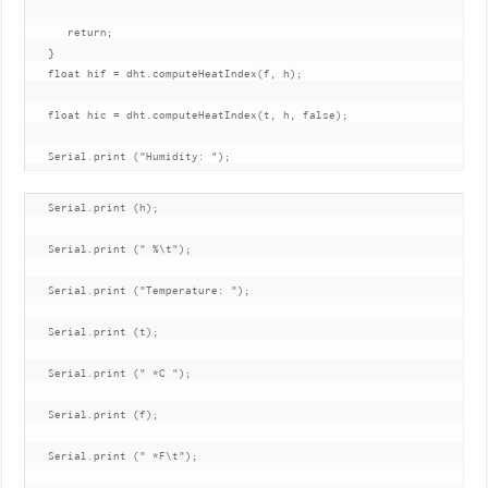
      return;

   }

   float hif = dht.computeHeatIndex(f, h);

   float hic = dht.computeHeatIndex(t, h, false);

   Serial.print ("Humidity: ");
   Serial.print (h);

   Serial.print (" %\t");

   Serial.print ("Temperature: ");

   Serial.print (t);

   Serial.print (" *C ");

   Serial.print (f);

   Serial.print (" *F\t");
