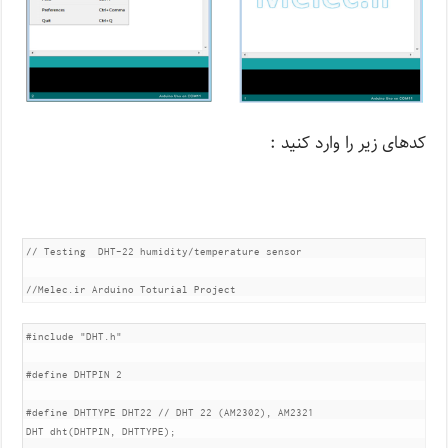
کدهای زیر را وارد کنید :
// Testing  DHT-22 humidity/temperature sensor

//Melec.ir Arduino Toturial Project
#include "DHT.h"

#define DHTPIN 2

#define DHTTYPE DHT22 // DHT 22 (AM2302), AM2321

DHT dht(DHTPIN, DHTTYPE);
