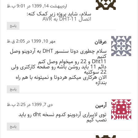
اردیبهشت 14, 1399 در 9:01 ب.ظ
سلام، شاید پروژه زیر کمک کنه:
اتصال DHT-11 به AVR
پاسخ
عرفان
مهر 10, 1399 در 2:05 ق.ظ
سلام چطوری دوتا سنسور DHT به آردوینو وصل
کنیم
Dht11 و 22 رو میخوام وصل کنم
دائم 11 باید روشن باشه رو صفحه کارکتری ولی
22 سوکتیه
الان هرکاری میکنم هردوتا و نمیتونه با هم راه
بندازه
پاسخ
آرمین
دی 7, 1399 در 2:25 ب.ظ
توی لایبراری آردوینو کدوم نسخه dht رو باید
نصب کیم
پاسخ