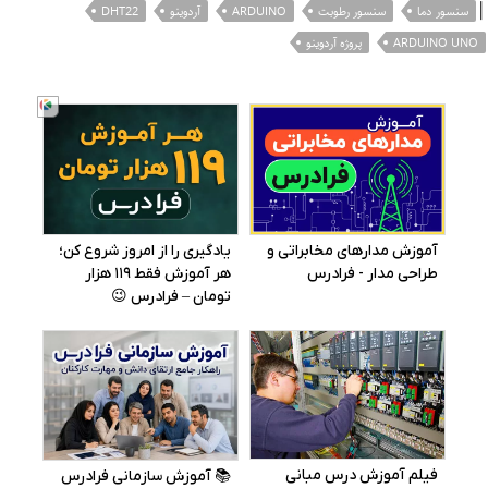
|
سنسور دما
سنسور رطوبت
ARDUINO
آردوینو
DHT22
ARDUINO UNO
پروژه آردوینو