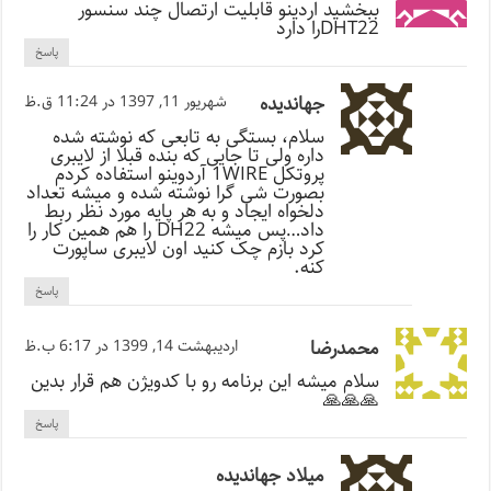
ببخشید اردینو قابلیت ارتصال چند سنسور
DHT22را دارد
پاسخ
جهاندیده
شهریور 11, 1397 در 11:24 ق.ظ
سلام، بستگی به تابعی که نوشته شده
داره ولی تا جایی که بنده قبلا از لایبری
پروتکل 1WIRE آردوینو استفاده کردم
بصورت شی گرا نوشته شده و میشه تعداد
دلخواه ایجاد و به هر پایه مورد نظر ربط
داد…پس میشه DH22 را هم همین کار را
کرد بازم چک کنید اون لایبری ساپورت
کنه.
پاسخ
محمدرضا
اردیبهشت 14, 1399 در 6:17 ب.ظ
سلام میشه این برنامه رو با کدویژن هم قرار بدین
🙏🙏🙏
پاسخ
میلاد جهاندیده