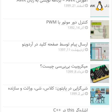
آموزش AWK – برنامه نویسی به زبان AWK
اسفند 21, 1399
کنترل دور موتور با PWM
آذر 14, 1392
ارسال پیام توسط صفحه کلید در آردوینو
اردیبهشت 11, 1397
میکروبیت بی‌بی‌سی چیست؟
خرداد 8, 1399
شی‌گرایی در پایتون: کلاس، شی، وراثت و سازنده
تیر 2, 1399
اشاره‌گر this در ++C