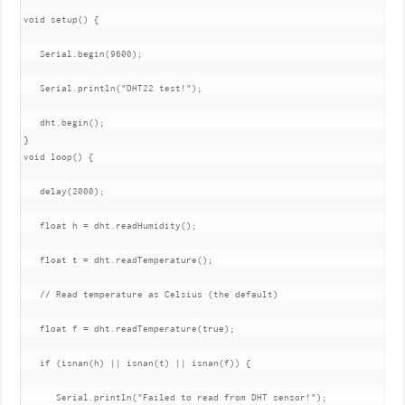
void setup() {

   Serial.begin(9600);

   Serial.println("DHT22 test!");

   dht.begin();

}

void loop() {

   delay(2000);

   float h = dht.readHumidity();

   float t = dht.readTemperature();

   // Read temperature as Celsius (the default)

   float f = dht.readTemperature(true);

   if (isnan(h) || isnan(t) || isnan(f)) {

      Serial.println("Failed to read from DHT sensor!");
