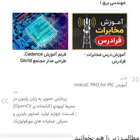
قبلی
آموزش mikroC PRO for PIC
بعد
پردازش تصویر به زبان پایتون در
محیط اوبونتو (کتابخانه ی OpenCV)
; قسمت چهارم تولید تصاویر باینری و
معرفی عملیات های مورفولوژیک
مطالب زیر را هم بخوانید