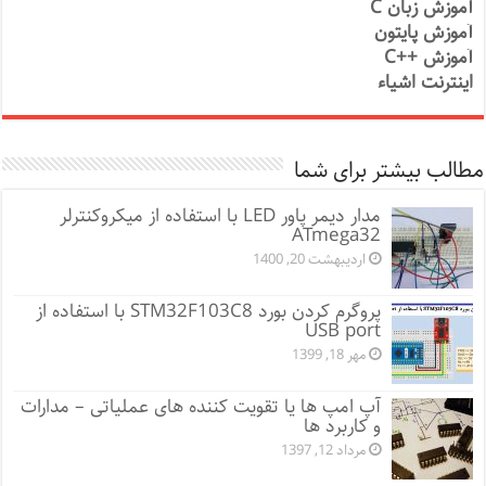
آموزش زبان C
آموزش پایتون
آموزش ++C
اینترنت اشیاء
مطالب بیشتر برای شما
مدار دیمر پاور LED با استفاده از میکروکنترلر
ATmega32
اردیبهشت 20, 1400
پروگرم کردن بورد STM32F103C8 با استفاده از
USB port
مهر 18, 1399
آپ امپ ها یا تقویت کننده های عملیاتی – مدارات
و کاربرد ها
مرداد 12, 1397