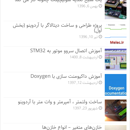
بهمن 6, 1396
پروژه طراحی و ساخت دیتالاگر با آردوینو (بخش
اول)
تیر 10, 1396
آموزش اتصال سروو موتور به STM32
اردیبهشت 8, 1400
آموزش داکیومنت سازی با Doxygen
اردیبهشت 12, 1397
ساخت ولتمتر ، آمپرمتر و وات متر با آردوینو
شهریور 23, 1397
خازن‌های متغیر – انواع خازن‌ها