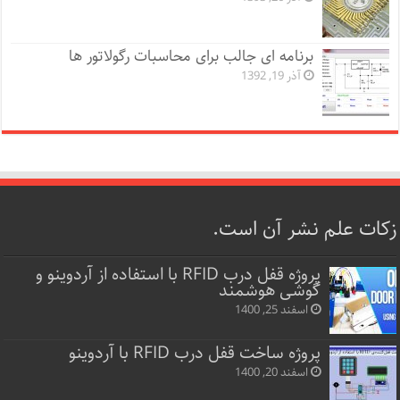
برنامه ای جالب برای محاسبات رگولاتور ها
آذر 19, 1392
زکات علم نشر آن است.
پروژه قفل‌ درب RFID با استفاده از آردوینو و
گوشی هوشمند
اسفند 25, 1400
پروژه ساخت قفل‌ درب RFID با آردوینو
اسفند 20, 1400