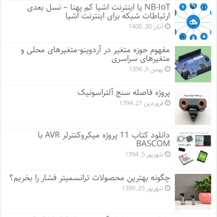
NB-IoT یا اینترنت اشیا کم پهنا – نسل بعدی
ارتباطات شبکه برای اینترنت اشیا
آبان 30, 1400
مفهوم حوزه متغیر در آردوینو-متغیرهای محلی و
متغیرهای سراسری
بهمن 6, 1396
پروژه فاصله سنج آلتراسونیک
فروردین 21, 1394
دانلود کتاب 11 پروژه میکروکنترلر AVR با
BASCOM
شهریور 5, 1394
چگونه بهترین محصولات ترانسمیتر فشار را بخریم؟
شهریور 25, 1399