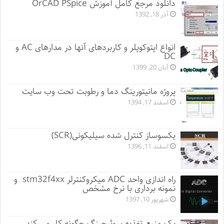
دانلود مرجع کامل آموزش OrCAD PSpice
آذر 18, 1392
انواع اپتوکوپلر و کاربردهای آنها در مدارهای AC و
DC
آبان 20, 1399
پروژه مانيتورينگ دما و رطوبت تحت وب سایت
اسفند 17, 1394
یکسوساز کنترل شده سیلیکونی(SCR)
اسفند 11, 1396
راه اندازی واحد ADC میکروکنترلر stm32f4xx و
نمونه برداری با نرخ مشخص
شهریور 10, 1397
یک منبع تغذیه سوئیچینگ چگونه کار می کند