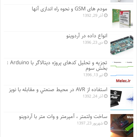
مودم های GSM و نحوه راه اندازی آنها
آذر 29, 1392
انواع داده در آردوینو
دی 23, 1396
تجزیه و تحلیل کدهای پروژه دیتالاگر با Arduino :
بخش سوم
تیر 13, 1396
اﺳﺘﻔﺎده از AVR در ﻣﺤﻴﻂ ﺻﻨﻌﺘﻲ و ﻣﻘﺎﺑﻠﻪ ﺑﺎ ﻧﻮﻳﺰ
آذر 24, 1392
ساخت ولتمتر ، آمپرمتر و وات متر با آردوینو
شهریور 23, 1397