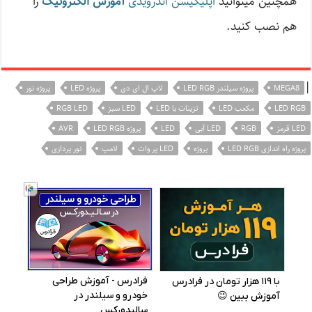
همچنین میتوانید
اپلیکیشن اندرویدی
آموزش الکترونیک
را
هم نصب کنید.
|
MEGA8
پروژه سیلندر LED RGB
لاپ ال ای دی
پروژه LED
پروژه نور
LED RGB
مکعب LED
تزینات با LED
LED سبز
RGB LED
LED قرمز
RGB
LED آبی
LED
پروژه LED RGB
AVR
پروژه راه اندازی LED RGB
پروژه
LED پر وات
لامپ
نور پردازی