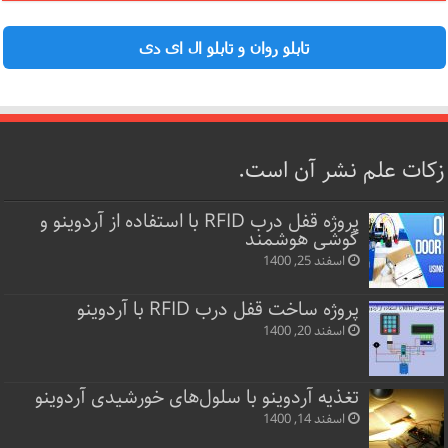
تابلو روان و تابلو ال ای دی
زکات علم نشر آن است.
پروژه قفل‌ درب RFID با استفاده از آردوینو و
گوشی هوشمند
اسفند 25, 1400
پروژه ساخت قفل‌ درب RFID با آردوینو
اسفند 20, 1400
تغذیه آردوینو با سلول‌های خورشیدی آردوینو
اسفند 14, 1400