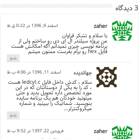
3 دیدگاه
zaher
اسفند 9, 1396 در 0:22 ق.ظ
با سلام و تشکر فراوان
من پروژه سیلندر ال ای دی رو ساختم ولی از
برنامه نویسی چیزی نمیدانم اگه امکانش هست
فایل hex رو برام بفرست ممنون میشم
پاسخ
جهاندیده
اسفند 11, 1396 در 4:06 ب.ظ
سلام ، کدش داخل فایل ledcyl.c هست
، کد را به یکی از دوستانتان که در این
مورد تخصص داره تحویل بدید و حتی
میتونید خودتان هم یک برنامه سایده
بنویسید. شماتیک را ببینید و شماره
میکروکنترلر…
پاسخ
zaher
فروردین 22, 1397 در 9:52 ب.ظ