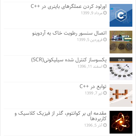
اورلود کردن عملگرهای باینری در ++C
مرداد 9, 1399
اتصال سنسور رطوبت خاک به آردوینو
فروردین 5, 1399
یکسوساز کنترل شده سیلیکونی(SCR)
اسفند 11, 1396
توابع در ++C
تیر 7, 1399
مقدمه ای بر کوانتوم، گذر از فیزیک کلاسیک و
کاربردها
آذر 5, 1396