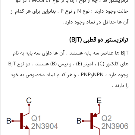
ترانزیستور ها ، چه از نوع BJT یا از نوع MOSFET ، در دو
حالت وجود دارند : نوع N و نوع P . بنابراین برای هر کدام از
آن ها حداقل دو نماد وجود دارد.
ترانزیستور دو قطبی (BJT)
BJT ها عناصر سه پایه هستند . آن ها دارای سه پایه به نام
های کلکتور (C) ، امیتر (E) ، و بیس (B) هستند . دو نوع BJT
وجود دارد ، NPNوPNP ، و هر کدام نماد مخصوص به خود
را دارند .