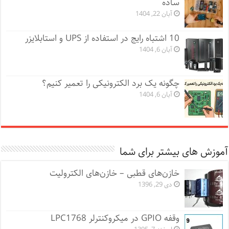
ساده
آبان 22, 1404
10 اشتباه رایج در استفاده از UPS و استابلایزر
آبان 6, 1404
چگونه یک برد الکترونیکی را تعمیر کنیم؟
آبان 6, 1404
آموزش های بیشتر برای شما
خازن‌های قطبی – خازن‌های الکترولیت
دی 29, 1396
وقفه GPIO در میکروکنترلر LPC1768