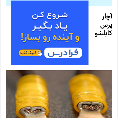
آچار
پرس
کابلشو