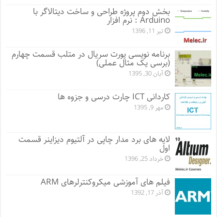
بخش دوم پروژه طراحی و ساخت دیتالاگر با
Arduino : نرم افزار
تیر 11, 1396
برنامه نویسی پورت سریال در متلب قسمت چهارم
(برسی یک مثال عملی)
آبان 30, 1395
کاردانی ICT چارت درسی و جزوه ها
مهر 9, 1395
لایه های برد مدار چاپی در آلتیوم دیزاینر قسمت
اول
خرداد 25, 1396
فیلم های آموزشی میکروکنترلرهای ARM
آذر 17, 1392