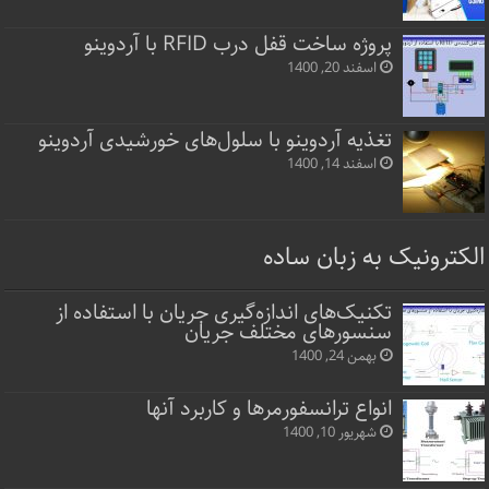
پروژه ساخت قفل‌ درب RFID با آردوینو
اسفند 20, 1400
تغذیه آردوینو با سلول‌های خورشیدی آردوینو
اسفند 14, 1400
الکترونیک به زبان ساده
تکنیک‌های اندازه‌گیری جریان با استفاده از
سنسورهای مختلف جریان
بهمن 24, 1400
انواع ترانسفورمرها و کاربرد آنها
شهریور 10, 1400