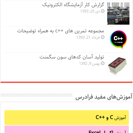
گزارش کار آزمایشگاه الکترونیک
دی 25, 1393
مجموعه تمرین های ++c به همراه توضیحات
خرداد 21, 1393
تولید آسان کدهای سون سگمنت
بهمن 9, 1392
آموزش‌های مفید فرادرس
C و C++‎
آموزش
اکسل Excel