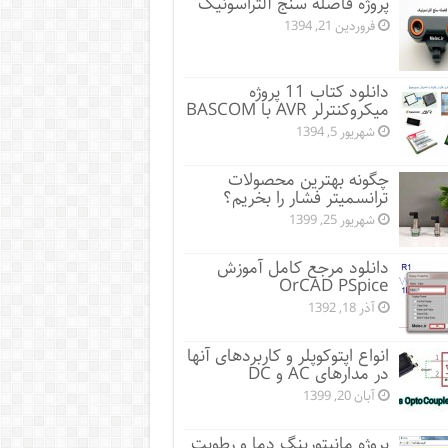
پروژه فاصله سنج آلتراسونیک
فروردین 21, 1394
دانلود کتاب 11 پروژه
میکروکنترلر AVR با BASCOM
شهریور 5, 1394
چگونه بهترین محصولات
ترانسمیتر فشار را بخریم؟
شهریور 25, 1399
دانلود مرجع کامل آموزش
OrCAD PSpice
آذر 18, 1392
انواع اپتوکوپلر و کاربردهای آنها
در مدارهای AC و DC
آبان 20, 1399
پروژه مانيتورينگ دما و رطوبت