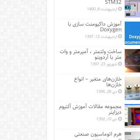
STM32
اردیبهشت 8, 1400
آموزش داکیومنت سازی با
Doxygen
اردیبهشت 12, 1397
ساخت ولتمتر ، آمپرمتر و وات
متر با آردوینو
شهریور 23, 1397
خازن‌های متغیر – انواع
خازن‌ها
دی 28, 1396
مجموعه مقالات آموزش آلتیوم
دیزاینر
دی 10, 1392
هرم اتوماسیون صنعتی