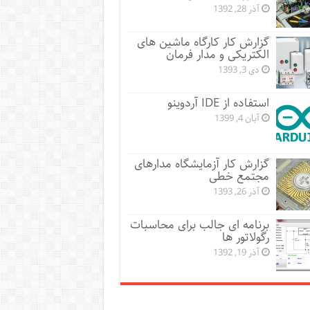
آذر 28, 1392
گزارش کار کارگاه ماشین های
الکتریکی و مدار فرمان
دی 3, 1393
استفاده از IDE آردوینو
آبان 4, 1399
گزارش کار آزمایشگاه مدارهای
مجتمع خطی
آذر 26, 1393
برنامه ای جالب برای محاسبات
رگولاتور ها
آذر 19, 1392