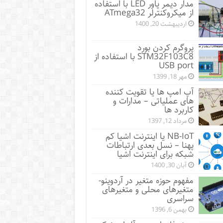
مدار دیمر پاور LED با استفاده
از میکروکنترلر ATmega32
اردیبهشت 20, 1400
پروگرم کردن بورد
STM32F103C8 با استفاده از
USB port
مهر 18, 1399
آپ امپ ها یا تقویت کننده
های عملیاتی – مدارات و
کاربرد ها
مرداد 12, 1397
NB-IoT یا اینترنت اشیا کم
پهنا – نسل بعدی ارتباطات
شبکه برای اینترنت اشیا
آبان 30, 1400
مفهوم حوزه متغیر در آردوینو-
متغیرهای محلی و متغیرهای
سراسری
بهمن 6, 1396