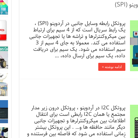
(SPI)
پروتکل رابطه وسایل جانبی در آردوینو (SPI) ،
یک رابط سریال است که از 4 سیم برای ارتباط
بین میکروکنترلرها و تراشه ها یا تجهیزات جانبی
استفاده می کند. معمولا به جای 4 سیم از 3
سیم استفاده می شود. یک سیم برای دریافت
داده، یک سیم برای ارسال داده، …
ادامه نوشته »
پروتکل I2C در آردوینو ، پروتکل درون زیر مدار
مجتمع یا همان I2C رابطی است برای انتقال
اطلاعات بین میکروکنترلرها و تجهیزات جانبی
دیگر مانند حافظه ها و… . این پروتکل بیشتر
زمانی استفاده می شود که فاصله بین فرستنده و