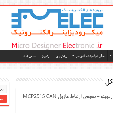
سایر موضوعات آموزشی
رزبری‌پای
آردوینو
تماس با ما
کل
آموزش پروتکل ارتباطی CAN در آردوینو – نحوه‌ی ارتباط ماژول MCP2515 CAN