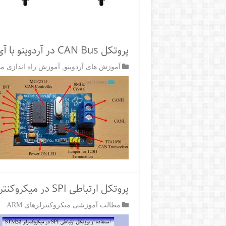
پروتکل CAN Bus در آردوینو با آی‌سی MCP2515
آموزش های آردوینو
,
آموزش راه اندازی م
پروتکل ارتباطی SPI در میکروکنترلر STM32
مطالب آموزشی میکروکنترلرهای ARM