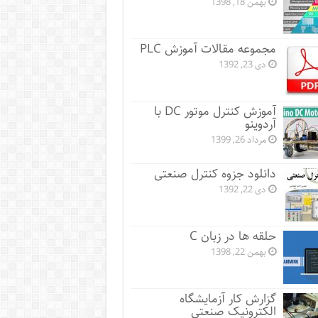
بهمن 18, 1398
مجموعه مقالات آموزش PLC
دی 23, 1392
آموزش کنترل موتور DC با
آردوینو
مرداد 26, 1399
دانلود جزوه کنترل صنعتی
دی 22, 1392
حلقه ها در زبان C
بهمن 22, 1398
گزارش کار آزمایشگاه
الکترونیک صنعتی