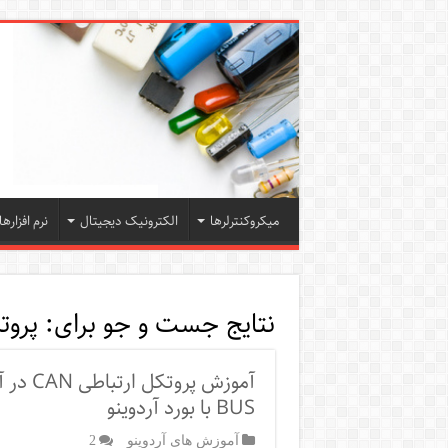
میکروکنترلرها
الکترونیک دیجیتال
نرم افزارها
نتایج جست و جو برای:
پروت
BUS با بورد آردوینو
آموزش های آردوینو
2