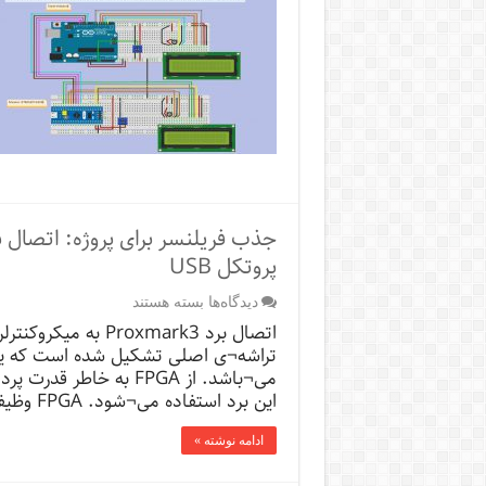
پروتکل USB
برای
دیدگاه‌ها
بسته هستند
جذب
فریلنسر
برای
می¬باشد. از FPGA به خا
پروژه:
اتصال
این برد استفاده می¬شود. FPGA وظیفه انجام …
برد
Proxmark3
ادامه نوشته »
به
میکروکنترلر
ARM