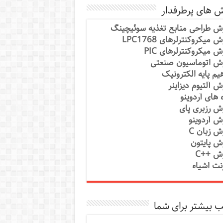
ش های پرطرفدار
ش طراحی منابع تغذیه سوئیچینگ
 میکروکنترلرهای LPC1768
ش میکروکنترلرهای PIC
ش اتوماسیون صنعتی
یم پایه الکترونیک
ش آلتیوم دیزاینر
ه های آردوینو
ش رزبری پای
ش آردوینو
ش زبان C
ش پایتون
ش ++C
رنت اشیاء
 بیشتر برای شما