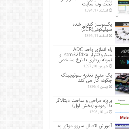
تحت وب سایت
اسفند 17, 1394
یکسوساز کنترل شده
سیلیکونی(SCR)
اسفند 11, 1396
راه اندازی واحد ADC
میکروکنترلر stm32f4xx و
نمونه برداری با نرخ مشخص
شهریور 10, 1397
یک منبع تغذیه سوئیچینگ
چگونه کار می کند
بهمن 6, 1396
پروژه طراحی و ساخت دیتالاگر
با آردوینو (بخش اول)
تیر 10, 1396
آموزش اتصال سروو موتور به