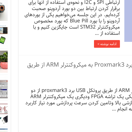
ارتباطی SPI و I2C و نحوه‌ی استفاده از آنها برای
برقرار کردن ارتباط بین دو بورد آردوینو صحبت
کرده‌ایم. در این جلسه می‌خواهیم یکی از بوردهای
آردوینو را با بورد Blue Pill که بورد مخصوص
میکروکنترلر STM32 است جایگزین کنیم و با
استفاده از …
ادامه نوشته »
جذب فریلنسر برای پروژه: اتصال برد Proxmark3 به میکروکنترلر ARM از طریق
اتصال برد Proxmark3 به میکروکنترلر ARM از طریق پروتکل USB برد proxmark3 از دو
تراشه¬ی اصلی تشکیل شده است که یکی یک تراشه FPGA ودیگری یک میکروکنترلر ARM
طر قدرت پردازشی بالا وتامین کردن سرعت پردازشی مورد نیاز کاربرد