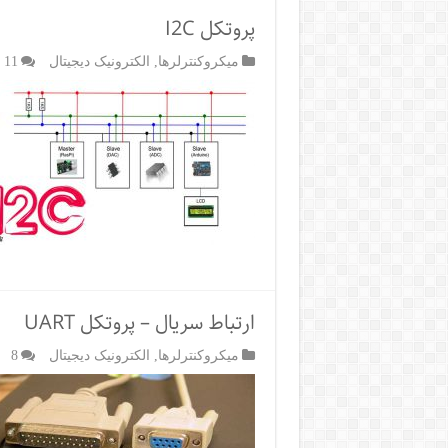
از
پروتکل I2C
طریق
پروتکل
میکروکنترلرها
,
الکترونیک دیجیتال
11
USB
ارتباط سریال – پروتکل UART
میکروکنترلرها
,
الکترونیک دیجیتال
8