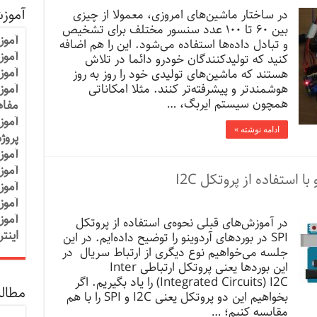
آموز
در ساختار ماشین‌های امروزی، معمولا از چیزی
بین ۶۰ تا ۱۰۰ عدد سنسور مختلف برای تشخیص
آموز
و تبادل داده‌ها استفاده می‌شود. این را هم اضافه
آموزش
کنید که تولیدکنندگان خودرو دائما در تلاش
آموز
هستند که ماشین‌های تولیدی خود را روز به روز
هوشمندتر و پیشرفته‌تر کنند. مثلا امکاناتی
آموز
همچون سیستم ایربگ، …
مفاه
آموز
ادامه نوشته »
پروژ
آموز
آموز
ا استفاده از پروتکل I2C
آموز
آموز
آموز
در آموزش‌های قبلی نحوه‌ی استفاده از پروتکل
اینت
SPI در بوردهای آردوینو را توضیح داده‌ایم. در این
جلسه می‌خواهیم نوع دیگری از ارتباط سریال در
این بوردها یعنی پروتکل ارتباطی Inter
Integrated Circuits) I2C) را ‌یاد بگیریم. اگر
مطالب
بخواهیم این دو پروتکل ‌یعنی I2C و SPI را با هم
مقایسه کنیم؛ …