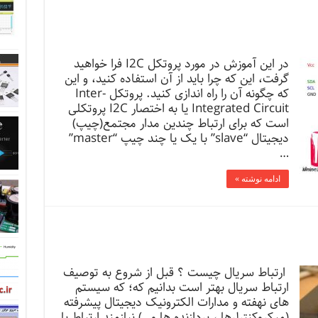
در این آموزش در مورد پروتکل I2C فرا خواهید
گرفت، این که چرا باید از آن استفاده کنید، و این
که چگونه آن را راه اندازی کنید. پروتکل Inter-
Integrated Circuit یا به اختصار I2C پروتکلی
است که برای ارتباط چندین مدار مجتمع(چیپ)
دیجیتال “slave” با یک یا چند چیپ “master”
…
ادامه نوشته »
ارتباط سریال چیست ؟ قبل از شروع به توصیف
ارتباط سریال بهتر است بدانیم که؛ که سیستم
های نهفته و مدارات الکترونیک دیجیتال پیشرفته
(میکروکنترلرها ، پردازنده ها و…) نیازمند ارتباط با