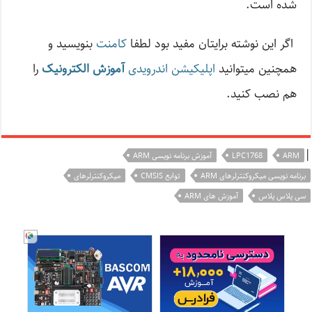
شده است.
اگر این نوشته‌ برایتان مفید بود لطفا
کامنت
بنویسید و
همچنین میتوانید
اپلیکیشن اندرویدی
آموزش الکترونیک
را
هم نصب کنید.
|
ARM
LPC1768
آموزش برنامه نویسی ARM
برنامه نویسی میکروکنترلرهای ARM
توابع CMSIS
میکروکنترلرهای
سی پلاس پلاس
آموزش های ARM