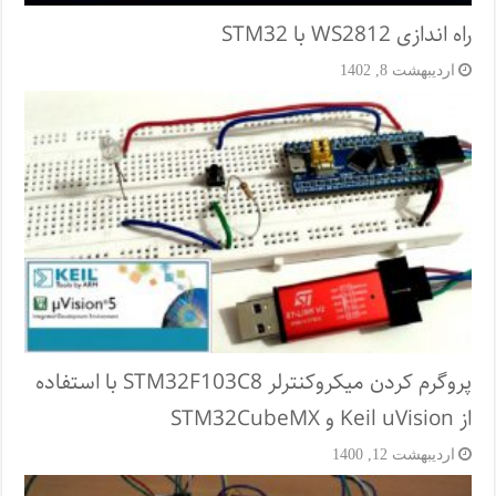
راه اندازی WS2812 با STM32
اردیبهشت 8, 1402
پروگرم کردن میکروکنترلر STM32F103C8 با استفاده
از Keil uVision و STM32CubeMX
اردیبهشت 12, 1400