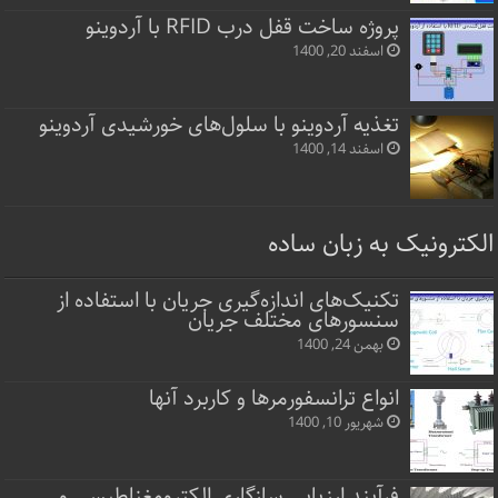
پروژه ساخت قفل‌ درب RFID با آردوینو
اسفند 20, 1400
تغذیه آردوینو با سلول‌های خورشیدی آردوینو
اسفند 14, 1400
الکترونیک به زبان ساده
تکنیک‌های اندازه‌گیری جریان با استفاده از
سنسورهای مختلف جریان
بهمن 24, 1400
انواع ترانسفورمرها و کاربرد آنها
شهریور 10, 1400
فرآیند ارزیابی سازگاری الکترومغناطیسی و