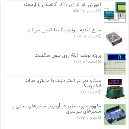
آموزش راه اندازی LCD گرافیکی با آردوینو
فروردین 14, 1400
منبع تغذیه سوئیچینگ با کنترل جریان
اسفند 18, 1394
پروژه نوشته ALI روی سون سگمنت
اسفند 24, 1393
میکرو دیزاینر الکترونیک یا مایکرو دیزاینر
الکترونیک
آذر 12, 1393
مفهوم حوزه متغیر در آردوینو-متغیرهای محلی و
متغیرهای سراسری
بهمن 6, 1396