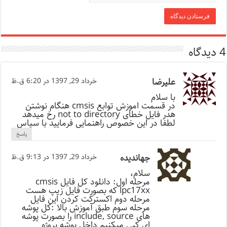
4 دیدگاه
علیرضا
خرداد 29, 1397 در 6:20 ق.ظ
با سلام
در قسمت اموزش توابع cmsis هنگام نوشتن
هدر فایل خطای not to directory رخ میدهد
لطفا در این خصوص راهنمایی فرمایید با سپاس
پاسخ
جهاندیده
خرداد 29, 1397 در 9:13 ق.ظ
سلام،
مرحله اول: دانلود کل فایل cmsis
lpc17xx که بصورت فایل زیپ هست
مرحله دوم اکسترکت کردن این فایل
مرحله سوم طبق آموزش بالا :کل پوشه
های include, source را بصورت پوشه
ای کپی میکنیم داخل پوشه پروژه