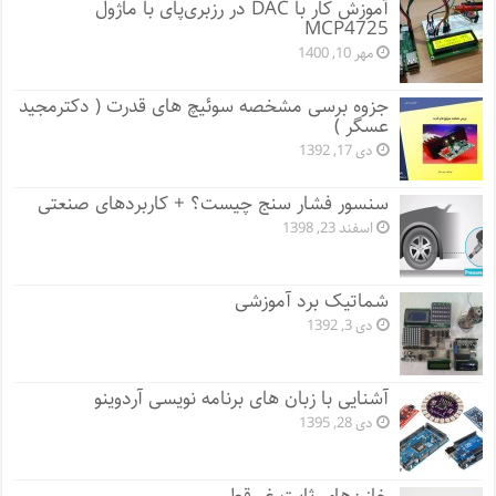
آموزش کار با DAC در رزبری‌پای با ماژول
MCP4725
مهر 10, 1400
جزوه برسی مشخصه سوئیچ های قدرت ( دکترمجید
عسگر )
دی 17, 1392
سنسور فشار سنج چیست؟ + کاربردهای صنعتی
اسفند 23, 1398
شماتیک برد آموزشی
دی 3, 1392
آشنایی با زبان های برنامه نویسی آردوینو
دی 28, 1395