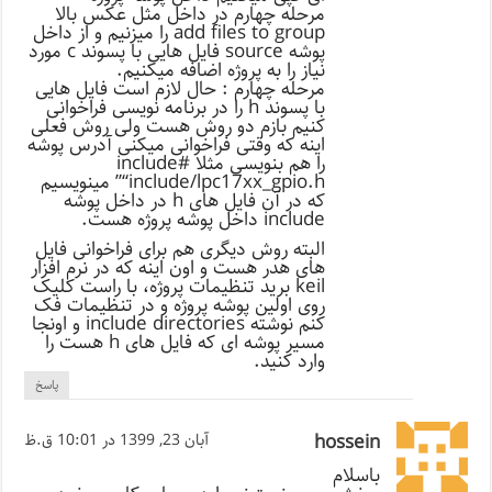
مرحله چهارم در داخل مثل عکس بالا
add files to group را میزنیم و از داخل
پوشه source فایل هایی با پسوند c مورد
نیاز را به پروژه اضافه میکنیم.
مرحله چهارم : حال لازم است فایل هایی
با پسوند h را در برنامه نویسی فراخوانی
کنیم بازم دو روش هست ولی روش فعلی
اینه که وقتی فراخوانی میکنی آدرس پوشه
را هم بنویسی مثلا #include
“include/lpc17xx_gpio.h” مینویسیم
که در آن فایل های h در داخل پوشه
include داخل پوشه پروژه هست.
البته روش دیگری هم برای فراخوانی فایل
های هدر هست و اون اینه که در نرم افزار
keil برید تنظیمات پروژه، با راست کلیک
روی اولین پوشه پروژه و در تنظیمات فک
کنم نوشته include directories و اونجا
مسیر پوشه ای که فایل های h هست را
وارد کنید.
پاسخ
hossein
آبان 23, 1399 در 10:01 ق.ظ
باسلام