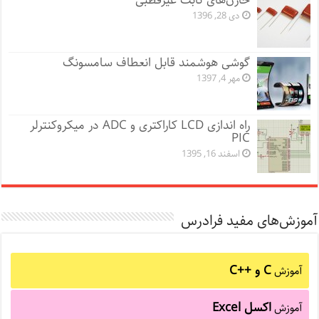
خازن‌های ثابت غیرقطبی
دی 28, 1396
گوشی هوشمند قابل انعطاف سامسونگ
مهر 4, 1397
راه اندازی LCD کاراکتری و ADC در میکروکنترلر
PIC
اسفند 16, 1395
آموزش‌های مفید فرادرس
C و C++‎
آموزش
اکسل Excel
آموزش