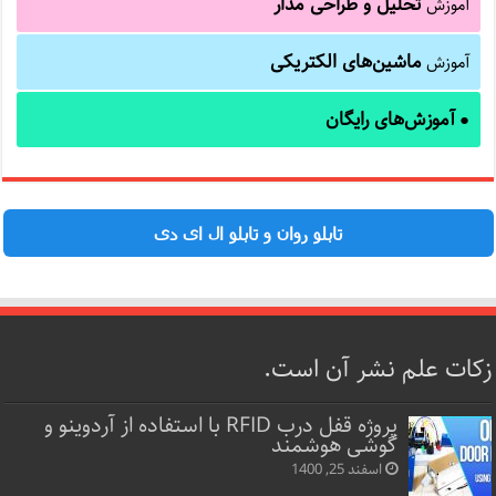
تحلیل و طراحی مدار
آموزش
ماشین‌های الکتریکی
آموزش
آموزش‌های رایگان
●
تابلو روان و تابلو ال ای دی
زکات علم نشر آن است.
پروژه قفل‌ درب RFID با استفاده از آردوینو و
گوشی هوشمند
اسفند 25, 1400