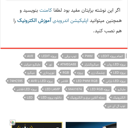
اگر این نوشته‌ برایتان مفید بود لطفا
کامنت
بنویسید و
همچنین میتوانید
اپلیکیشن اندرویدی
آموزش الکترونیک
را
هم نصب کنید.
|
انجام پروژه LEDIT
PWM
توپ برقی
پروژه LEDIT
AVR
پروژه LED روان
میکروکنترلر
ATMEGA88
نور
مایکرو دیزاینر
پروژه LED
چشمک زن
پروژه
RGB
نورپردازی
میکرو
پروژه LED بارانی
LED PWM RGB
فلاشر
پروژه LED با AVR
74HC595
مایکرو
پروژه LED RGB
MAX1674
LED LAMP
پروژه LED فلاشر
الکترونیک
مجله آنلاین برق و الکترونیک
دانلود پروژه LED
LED
توپ ال ای دی