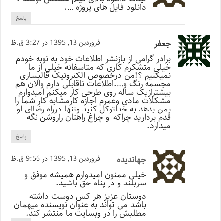
دانلود فایل های پروژه ….
پاسخ
جعفر
فروردین 13, 1395 در 3:27 ق.ظ
برادر گرامی از بازنشر اطلاعات خود به نوبه خودم
خیلی متشکرم کاری که متاسفانه خیلی از ما
نمیکنیم ؟!من درخصوص الکترونیک قالبسازی
مجسمه رنگ و….اطلاعات ناقابلی دارم والان هم
بیشترازیک ساله روی طرحی کار میکنم امیدوارم
مشکلات مادی وعمرم اجازه کارمشابه کار شما را
بمن بدهد به خداتوکل کنید وتنها درراه رضاای او
قدم بردارید چراکه او چراغ راهتان راروشن نگه
میدارد.
پاسخ
جهاندیده
فروردین 13, 1395 در 9:56 ق.ظ
خیلی ممنون امیدوارم همیشه موفق و
سربلند و در پناه حق باشید.
دوستان عزیز هر کس دوست داشته
باشد می تواند به عنوان نویسنده میهمان
مطلبش را در وبسایت ما منتشر کند.