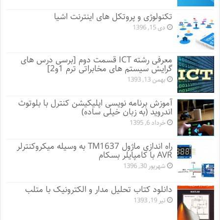
تکنولوژی و پروتکل های اینترنت اشیا
دی 15, 1396
معرفی رشته ICT قسمت دوم [برسی درس های
گرایش سیستم های مخابراتی ترم 1و2]
بهمن 13, 1393
آموزش برنامه نویسی اپلیکیشن کنترل با بلوتوث
اندروید (به زبان خیلی ساده)
خرداد 6, 1395
راه اندازی ماژول TM1637 به وسیله میکروکنترلر
AVR با کامپایلر بسکام
شهریور 30, 1396
دانلود کتاب تحلیل مدار و الکترونیک با متلب
تیر 19, 1393