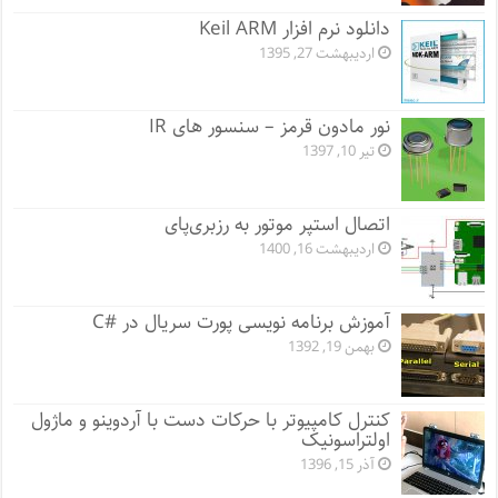
دانلود نرم افزار Keil ARM
اردیبهشت 27, 1395
نور مادون قرمز – سنسور های IR
تیر 10, 1397
اتصال استپر موتور به رزبری‌پای
اردیبهشت 16, 1400
آموزش برنامه نویسی پورت سریال در #C
بهمن 19, 1392
کنترل کامپیوتر با حرکات دست با آردوینو و ماژول
اولتراسونیک
آذر 15, 1396