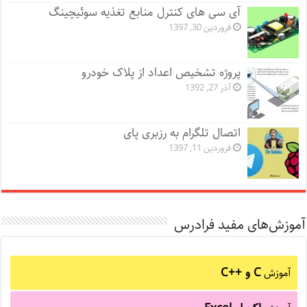
آی سی های کنترل منابع تغذیه سوئیچینگ
فروردین 30, 1397
پروژه تشخیص اعداد از پلاک خودرو
آذر 27, 1392
اتصال تلگرام به رزبری پای
فروردین 11, 1397
آموزش‌های مفید فرادرس
C و C++‎
آموزش