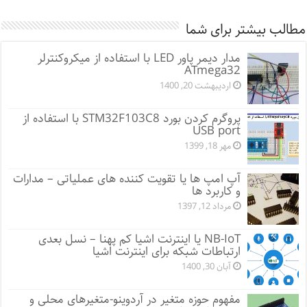
مطالب بیشتر برای شما
مدار دیمر پاور LED با استفاده از میکروکنترلر
ATmega32
اردیبهشت 20, 1400
پروگرم کردن بورد STM32F103C8 با استفاده از
USB port
مهر 18, 1399
آپ امپ ها یا تقویت کننده های عملیاتی – مدارات
و کاربرد ها
مرداد 12, 1397
NB-IoT یا اینترنت اشیا کم پهنا – نسل بعدی
ارتباطات شبکه برای اینترنت اشیا
آبان 30, 1400
مفهوم حوزه متغیر در آردوینو-متغیرهای محلی و