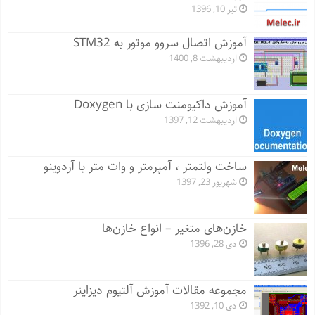
تیر 10, 1396
آموزش اتصال سروو موتور به STM32
اردیبهشت 8, 1400
آموزش داکیومنت سازی با Doxygen
اردیبهشت 12, 1397
ساخت ولتمتر ، آمپرمتر و وات متر با آردوینو
شهریور 23, 1397
خازن‌های متغیر – انواع خازن‌ها
دی 28, 1396
مجموعه مقالات آموزش آلتیوم دیزاینر
دی 10, 1392