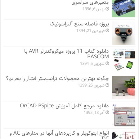
متغیرهای سراسری
بهمن 6, 1396
پروژه فاصله سنج آلتراسونیک
فروردین 21, 1394
دانلود کتاب 11 پروژه میکروکنترلر AVR با
BASCOM
شهریور 5, 1394
چگونه بهترین محصولات ترانسمیتر فشار را بخریم؟
شهریور 25, 1399
دانلود مرجع کامل آموزش OrCAD PSpice
آذر 18, 1392
انواع اپتوکوپلر و کاربردهای آنها در مدارهای AC و
DC