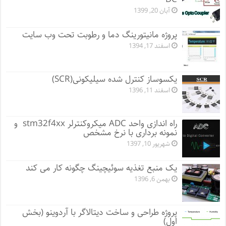
آبان 20, 1399
پروژه مانيتورينگ دما و رطوبت تحت وب سایت
اسفند 17, 1394
یکسوساز کنترل شده سیلیکونی(SCR)
اسفند 11, 1396
راه اندازی واحد ADC میکروکنترلر stm32f4xx و
نمونه برداری با نرخ مشخص
شهریور 10, 1397
یک منبع تغذیه سوئیچینگ چگونه کار می کند
بهمن 6, 1396
پروژه طراحی و ساخت دیتالاگر با آردوینو (بخش
اول)