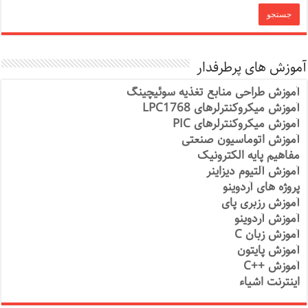
آموزش های پرطرفدار
آموزش طراحی منابع تغذیه سوئیچینگ
آموزش میکروکنترلرهای LPC1768
آموزش میکروکنترلرهای PIC
آموزش اتوماسیون صنعتی
مفاهیم پایه الکترونیک
آموزش آلتیوم دیزاینر
پروژه های آردوینو
آموزش رزبری پای
آموزش آردوینو
آموزش زبان C
آموزش پایتون
آموزش ++C
اینترنت اشیاء