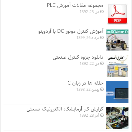
مجموعه مقالات آموزش PLC
دی 23, 1392
آموزش کنترل موتور DC با آردوینو
مرداد 26, 1399
دانلود جزوه کنترل صنعتی
دی 22, 1392
حلقه ها در زبان C
بهمن 22, 1398
گزارش کار آزمایشگاه الکترونیک صنعتی
آذر 28, 1392