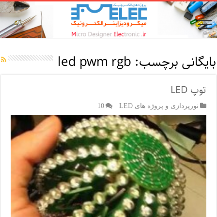
بایگانی برچسب:
led pwm rgb
توپ LED
نورپردازی و پروژه های LED
10