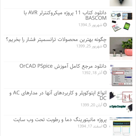
دانلود کتاب 11 پروژه میکروکنترلر AVR با
BASCOM
شهریور 5, 1394
چگونه بهترین محصولات ترانسمیتر فشار را بخریم؟
شهریور 25, 1399
دانلود مرجع کامل آموزش OrCAD PSpice
آذر 18, 1392
انواع اپتوکوپلر و کاربردهای آنها در مدارهای AC و
DC
آبان 20, 1399
پروژه مانيتورينگ دما و رطوبت تحت وب سایت
اسفند 17, 1394