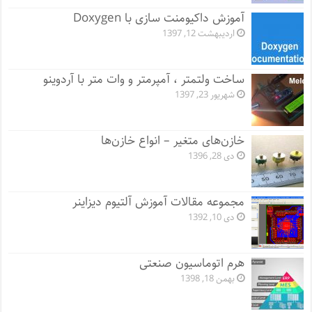
آموزش داکیومنت سازی با Doxygen
اردیبهشت 12, 1397
ساخت ولتمتر ، آمپرمتر و وات متر با آردوینو
شهریور 23, 1397
خازن‌های متغیر – انواع خازن‌ها
دی 28, 1396
مجموعه مقالات آموزش آلتیوم دیزاینر
دی 10, 1392
هرم اتوماسیون صنعتی
بهمن 18, 1398