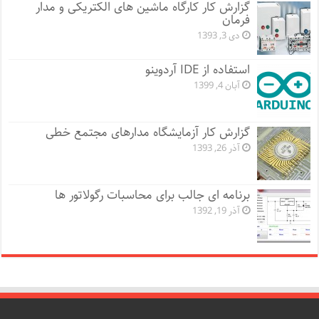
گزارش کار کارگاه ماشین های الکتریکی و مدار
فرمان
دی 3, 1393
استفاده از IDE آردوینو
آبان 4, 1399
گزارش کار آزمایشگاه مدارهای مجتمع خطی
آذر 26, 1393
برنامه ای جالب برای محاسبات رگولاتور ها
آذر 19, 1392