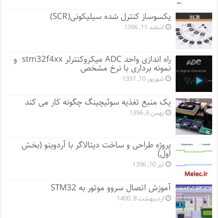
یکسوساز کنترل شده سیلیکونی(SCR)
اسفند 11, 1396
راه اندازی واحد ADC میکروکنترلر stm32f4xx و
نمونه برداری با نرخ مشخص
شهریور 10, 1397
یک منبع تغذیه سوئیچینگ چگونه کار می کند
بهمن 6, 1396
پروژه طراحی و ساخت دیتالاگر با آردوینو (بخش
اول)
تیر 10, 1396
آموزش اتصال سروو موتور به STM32
اردیبهشت 8, 1400