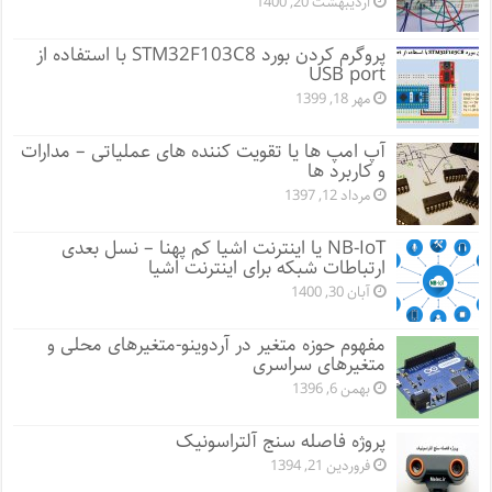
اردیبهشت 20, 1400
پروگرم کردن بورد STM32F103C8 با استفاده از
USB port
مهر 18, 1399
آپ امپ ها یا تقویت کننده های عملیاتی – مدارات
و کاربرد ها
مرداد 12, 1397
NB-IoT یا اینترنت اشیا کم پهنا – نسل بعدی
ارتباطات شبکه برای اینترنت اشیا
آبان 30, 1400
مفهوم حوزه متغیر در آردوینو-متغیرهای محلی و
متغیرهای سراسری
بهمن 6, 1396
پروژه فاصله سنج آلتراسونیک
فروردین 21, 1394