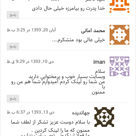
خدا پدرت رو بیامرزه خیلی حال دادی
پاسخ
محمد امانی
آبان 20, 1393 در 3:25 ب.ظ
خیلی عالی بود متشکرم….
پاسخ
iman
دی 10, 1393 در 9:29 ق.ظ
سلام
وبسايت بسيار خوب و پرمختوايي داريد
من شما رو لينک کردم اميدوارم شما هم من رو
با
ممنون
پاسخ
جهاندیده
دی 13, 1393 در 6:37 ب.ظ
با سلام دوست عزیز تشکر از لطف شما
ممنون که ما را لینک کردین .
ما فعلا لینکدونی توی سایت نداریم .