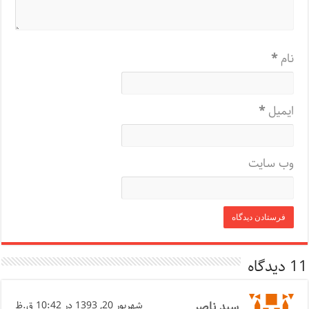
نام
*
ایمیل
*
وب‌ سایت
11 دیدگاه
سید ناصر
شهریور 20, 1393 در 10:42 ق.ظ