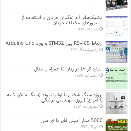
تکنیک‌های اندازه‌گیری جریان با استفاده از
سنسورهای مختلف جریان
بهمن 24, 1400
ارتباط RS-485 بین STM32 و بورد Arduino Uno
اردیبهشت 9, 1400
اشاره گر ها در زبان C همراه با مثال
اسفند 23, 1398
پروژه سنگ شکنی با اولترا سوند (سنگ شکن کلیه
با امواج) [پروژه مهندسی پزشکی]
شهریور 20, 1394
5000 مدار آمپلی فایر با آی سی
دی 15, 1392