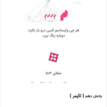
( تایمر )
بخش دهم