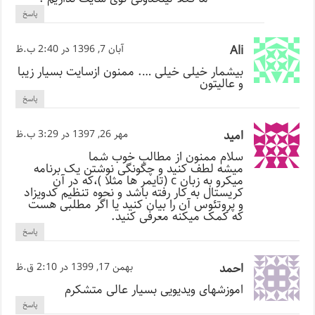
پاسخ
Ali
آبان 7, 1396 در 2:40 ب.ظ
بیشمار خیلی خیلی …. ممنون ازسایت بسیار زیبا
و عالیتون
پاسخ
امید
مهر 26, 1397 در 3:29 ب.ظ
سلام ممنون از مطالب خوب شما
میشه لطف کنید و چگونگی نوشتن یک برنامه
میکرو به زبان c (تایمر ها مثلا )،که در آن
کریستال به کار رفته باشد و نحوه تنظیم کدویزاد
و پروتئوس آن را بیان کنید یا اگر مطلبی هست
که کمک میکنه معرفی کنید.
پاسخ
احمد
بهمن 17, 1399 در 2:10 ق.ظ
اموزشهای ویدیویی بسیار عالی متشکرم
پاسخ