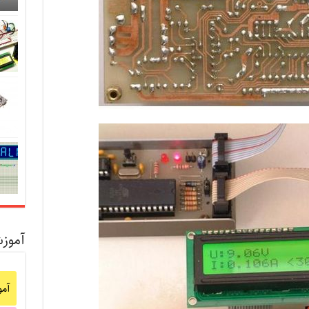
آموز
آم