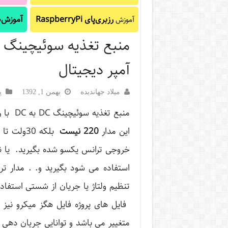
رزبری‌پای RaspberryPi
آموزش‌ه
آموزش
آمپر دیجیتال
میلاد جهاندیده
بهمن 1, 1392
پ
این مدار
220 نیست
استفاده می شود بگیرید و. . مدار ت