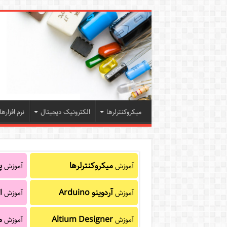
میکروکنترلرها
الکترونیک دیجیتال
نرم افزارها
میکروکنترلرها
پا
آموزش
آموزش
آردوینو Arduino
ا
آموزش
آموزش
Altium Designer
م
آموزش
آموزش