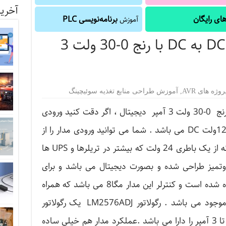
آخرین
ای رایگان
برنامه‌نویسی PLC
آموزش
منبع تغذیه سوئیچینگ DC به DC با رنج 0-30 ولت 3
روژه های AVR
,
آموزش طراحی منابع تغذیه سوئیچینگ
منبع تغذیه سوئیچینگ DC به DC با رنج 0-30 ولت 3 آمپر دیجیتال ، اگر دقت کنید ورودی
بلکه 30ولت تا 12ولت DC می باشد . شما می توانید ورودی مدار را از
خروجی ترانس یکسو شده بگیرید. یا نه از یک باطری 24 ولت که بیشتر در تریلرها و UPS ها
روتمیز طراحی شده و بصورت دیجیتال می باشد و برای
تنظیم ولتاژ یا جریان از شستی استفاده شده است و کنترلر این مدار مگا8 می باشد که همراه
فایل های پروژه فایل هگز میکرو نیز موجود می باشد . رگولاتور LM2576ADJ یک رگولاتور
متغییر می باشد و توانایی جریان دهی تا 3 آمپر را دارا می باشد .عملکرد مدار هم خیلی ساده