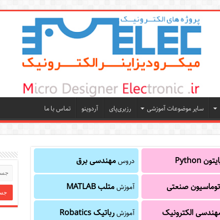
سایر موضوعات آموزشی
رزبری‌پای
آردوینو
تماس با ما
یتون Python
مهندسی برق
دروس
توماسیون صنعتی
متلب MATLAB
آموزش
هندسی الکترونیک
رباتیک Robatics
آموزش