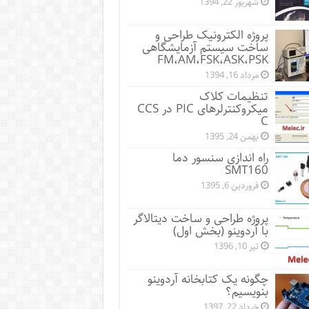
شهریور 22, 1394
پروژه الکترونیک طراحی و
ساخت سیستم آزمایشگاهی
FM،AM،FSK،ASK،PSK
مرداد 16, 1394
تنظیمات کلاک
میکروکنترلرهای PIC در CCS
C
بهمن 24, 1395
راه اندازی سنسور دما
SMT160
فروردین 6, 1395
پروژه طراحی و ساخت دیتالاگر
با آردوینو (بخش اول)
تیر 10, 1396
چگونه یک کتابخانه آردوینو
بنویسیم؟
خرداد 22, 1397