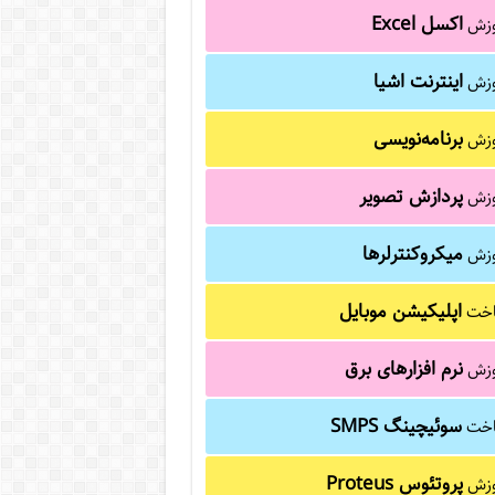
اکسل Excel
وزش
اینترنت اشیا
وزش
برنامه‌نویسی
وزش
پردازش تصویر
وزش
میکروکنترلرها
وزش
اپلیکیشن موبایل
خت
نرم افزارهای برق
وزش
سوئیچینگ SMPS
خت
پروتئوس Proteus
وزش