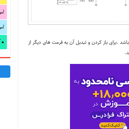
آم
آم
آ
ر چاپی مدار در فرمت MDI می باشد .برای باز کردن و تبدیل آن به فرمت های دیگر از
●
د.