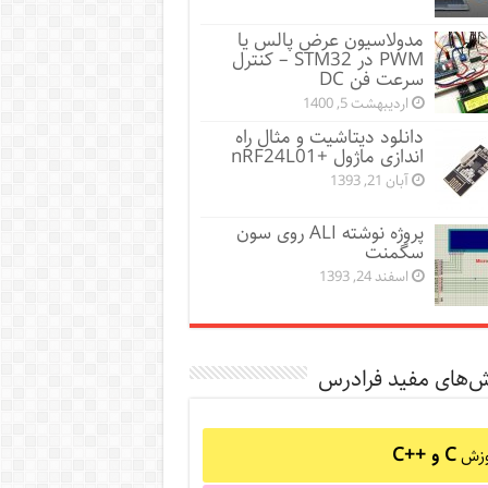
مدولاسیون عرض پالس یا
PWM در STM32 – کنترل
سرعت فن DC
اردیبهشت 5, 1400
دانلود دیتاشیت و مثال راه
اندازی ماژول +nRF24L01
آبان 21, 1393
پروژه نوشته ALI روی سون
سگمنت
اسفند 24, 1393
ش‌های مفید فرادرس
C و C++‎
وزش