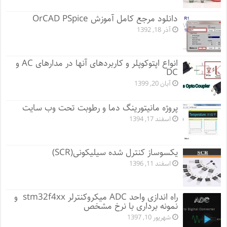
دانلود مرجع کامل آموزش OrCAD PSpice
آذر 18, 1392
انواع اپتوکوپلر و کاربردهای آنها در مدارهای AC و
DC
آبان 20, 1399
پروژه مانيتورينگ دما و رطوبت تحت وب سایت
اسفند 17, 1394
یکسوساز کنترل شده سیلیکونی(SCR)
اسفند 11, 1396
راه اندازی واحد ADC میکروکنترلر stm32f4xx و
نمونه برداری با نرخ مشخص
شهریور 10, 1397