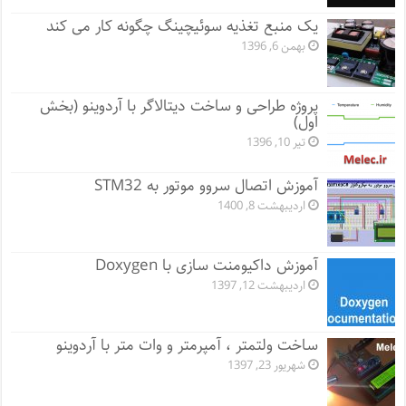
یک منبع تغذیه سوئیچینگ چگونه کار می کند
بهمن 6, 1396
پروژه طراحی و ساخت دیتالاگر با آردوینو (بخش
اول)
تیر 10, 1396
آموزش اتصال سروو موتور به STM32
اردیبهشت 8, 1400
آموزش داکیومنت سازی با Doxygen
اردیبهشت 12, 1397
ساخت ولتمتر ، آمپرمتر و وات متر با آردوینو
شهریور 23, 1397