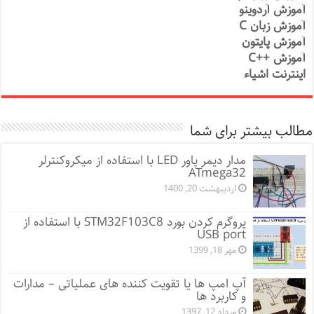
آموزش آردوینو
آموزش زبان C
آموزش پایتون
آموزش ++C
اینترنت اشیاء
مطالب بیشتر برای شما
مدار دیمر پاور LED با استفاده از میکروکنترلر
ATmega32
اردیبهشت 20, 1400
پروگرم کردن بورد STM32F103C8 با استفاده از
USB port
مهر 18, 1399
آپ امپ ها یا تقویت کننده های عملیاتی – مدارات
و کاربرد ها
مرداد 12, 1397