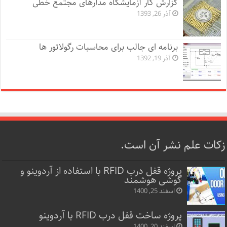
گزارش کار آزمایشگاه مدارهای مجتمع خطی
آذر 26, 1393
برنامه ای جالب برای محاسبات رگولاتور ها
آذر 19, 1392
زکات علم نشر آن است.
پروژه قفل‌ درب RFID با استفاده از آردوینو و
گوشی هوشمند
اسفند 25, 1400
پروژه ساخت قفل‌ درب RFID با آردوینو
اسفند 20, 1400