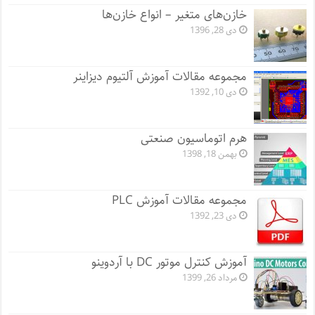
خازن‌های متغیر – انواع خازن‌ها
دی 28, 1396
مجموعه مقالات آموزش آلتیوم دیزاینر
دی 10, 1392
هرم اتوماسیون صنعتی
بهمن 18, 1398
مجموعه مقالات آموزش PLC
دی 23, 1392
آموزش کنترل موتور DC با آردوینو
مرداد 26, 1399