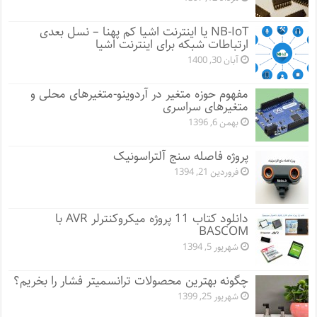
NB-IoT یا اینترنت اشیا کم پهنا – نسل بعدی
ارتباطات شبکه برای اینترنت اشیا
آبان 30, 1400
مفهوم حوزه متغیر در آردوینو-متغیرهای محلی و
متغیرهای سراسری
بهمن 6, 1396
پروژه فاصله سنج آلتراسونیک
فروردین 21, 1394
دانلود کتاب 11 پروژه میکروکنترلر AVR با
BASCOM
شهریور 5, 1394
چگونه بهترین محصولات ترانسمیتر فشار را بخریم؟
شهریور 25, 1399