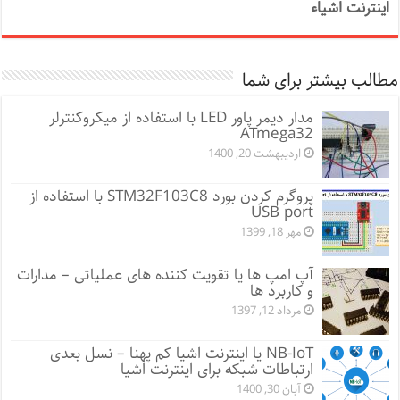
اینترنت اشیاء
مطالب بیشتر برای شما
مدار دیمر پاور LED با استفاده از میکروکنترلر
ATmega32
اردیبهشت 20, 1400
پروگرم کردن بورد STM32F103C8 با استفاده از
USB port
مهر 18, 1399
آپ امپ ها یا تقویت کننده های عملیاتی – مدارات
و کاربرد ها
مرداد 12, 1397
NB-IoT یا اینترنت اشیا کم پهنا – نسل بعدی
ارتباطات شبکه برای اینترنت اشیا
آبان 30, 1400