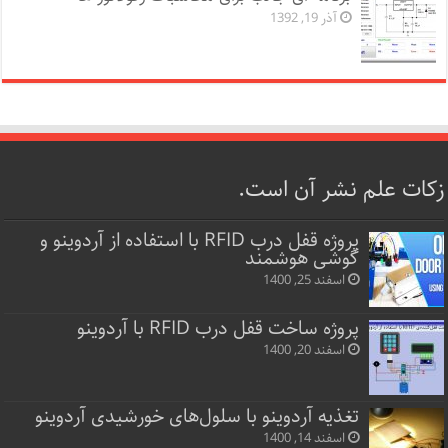
آذر 19, 1392
زکات علم نشر آن است.
پروژه قفل‌ درب RFID با استفاده از آردوینو و
گوشی هوشمند
اسفند 25, 1400
پروژه ساخت قفل‌ درب RFID با آردوینو
اسفند 20, 1400
تغذیه آردوینو با سلول‌های خورشیدی آردوینو
اسفند 14, 1400