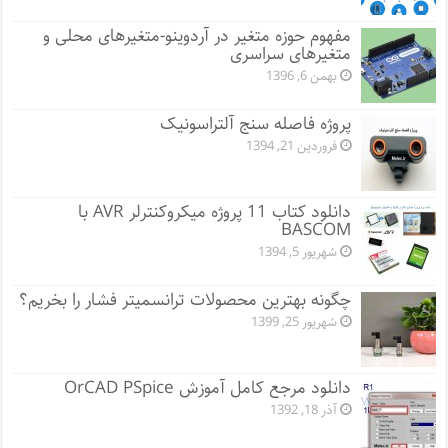
مفهوم حوزه متغیر در آردوینو-متغیرهای محلی و
متغیرهای سراسری
بهمن 6, 1396
پروژه فاصله سنج آلتراسونیک
فروردین 21, 1394
دانلود کتاب 11 پروژه میکروکنترلر AVR با
BASCOM
شهریور 5, 1394
چگونه بهترین محصولات ترانسمیتر فشار را بخریم؟
شهریور 25, 1399
دانلود مرجع کامل آموزش OrCAD PSpice
آذر 18, 1392