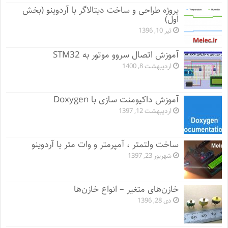
پروژه طراحی و ساخت دیتالاگر با آردوینو (بخش
اول)
تیر 10, 1396
آموزش اتصال سروو موتور به STM32
اردیبهشت 8, 1400
آموزش داکیومنت سازی با Doxygen
اردیبهشت 12, 1397
ساخت ولتمتر ، آمپرمتر و وات متر با آردوینو
شهریور 23, 1397
خازن‌های متغیر – انواع خازن‌ها
دی 28, 1396