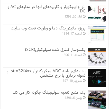
انواع اپتوکوپلر و کاربردهای آنها در مدارهای AC و
DC
آبان 20, 1399
پروژه مانيتورينگ دما و رطوبت تحت وب سایت
اسفند 17, 1394
یکسوساز کنترل شده سیلیکونی(SCR)
اسفند 11, 1396
راه اندازی واحد ADC میکروکنترلر stm32f4xx و
نمونه برداری با نرخ مشخص
شهریور 10, 1397
یک منبع تغذیه سوئیچینگ چگونه کار می کند
بهمن 6, 1396