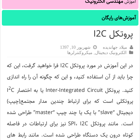
مهندسی الکترونیک
آموزش
آموزش‌های رایگان
پروتکل I2C
میلاد جهاندیده
شهریور 10, 1397
الکترونیک دیجیتال
,
میکروکنترلرها
در این آموزش در مورد پروتکل I2C فرا خواهید گرفت، این که
چرا باید از آن استفاده کنید، و این که چگونه آن را راه اندازی
2
کنید. پروتکل Inter-Integrated Circuit یا به اختصار I
C
پروتکلی است که برای ارتباط چندین مدار مجتمع(چیپ)
دیجیتال “slave” با یک یا چند چیپ “master” طراحی شده
است. مانند پروتکل SPI، I2C نیز برای ارتباطات در فاصله
کوتاه درون یک دستگاه طراحی شده است. مانند رابط های