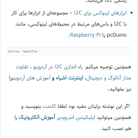
رسمی I2C می‌باشد.
ابزارهای لینوکس برای I2C
– مجموعه‌ای از ابزارها برای کار
با I2C و باس‌های مرتبط در محیط‌های لینوکسی، مانند
pcDuino یا
Raspberry Pi
.
Source: 
SparkFun
همچنین توصیه میکنم
راه اندازی I2C در آردوینو
،
تفاوت
مدار آنالوگ و دیجیتال
،
اینترنت اشیاء
و
آموزش های آردوینو
را
نیز بخوانید
.
اگر این نوشته‌ برایتان مفید بود لطفا
کامنت
بنویسید و
همچنین میتوانید
اپلیکیشن اندرویدی
آموزش الکترونیک
را
هم نصب کنید.