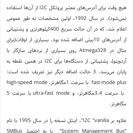
هیچ وقت برای آدرس‌های معتبر پروتکل I2C از آن‌ها استفاده
نمی‌شود). در سال 1992، اولین مشخصات به طور عمومی
اعلام شد، که در آن حالت سریع 400کیلوهرتزی و پشتیبانی
از آدرس‌های 10بیتی اضافه شده بود. بسیاری از اوقات(برای
مثال در Atmega328 روی بسیاری از بردهای سازگار با
آردوینو)، پشتیبانی از دستگاه‌ها برای I2C در همین نقطه به
پایان می‌رسد. 3 حالت اضافه دیگر نیز تعریف شده است:
fast-mode plus با سرعت 1مگاهرتز، high-speed mode
با سرعت 3.4مگاهرتز، و ultra-fast mode با سرعت 5
مگاهرتز.
علاوه بر I2C “vanilla”، اینتل نسخه را در سال 1995 با نام
“System Management Bus” یا به اختصار SMBus