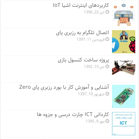
کاربردهای اینترنت اشیا IoT
دی 22, 1396
اتصال تلگرام به رزبری پای
فروردین 11, 1397
پروژه ساخت کنسول بازی
دی 15, 1392
آشنایی و آموزش کار با بورد رزبری پای Zero
شهریور 10, 1397
کاردانی ICT چارت درسی و جزوه ها
مهر 9, 1395