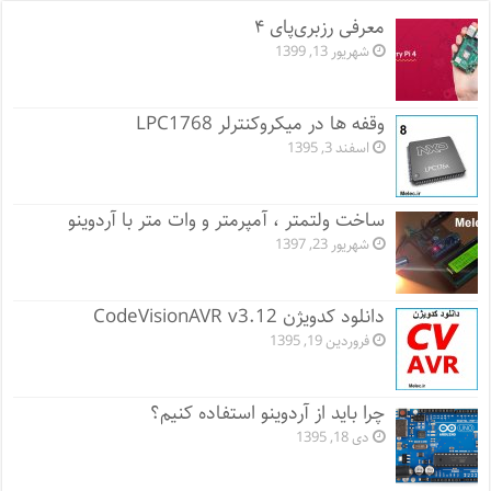
معرفی رزبری‌پای ۴
شهریور 13, 1399
وقفه ها در میکروکنترلر LPC1768
اسفند 3, 1395
ساخت ولتمتر ، آمپرمتر و وات متر با آردوینو
شهریور 23, 1397
دانلود کدویژن CodeVisionAVR v3.12
فروردین 19, 1395
چرا باید از آردوینو استفاده کنیم؟
دی 18, 1395