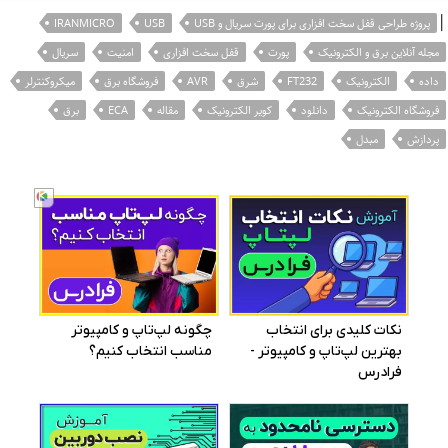
|
پروژه طراحی قفل سخت افزاری برای پورت سریال و USB
USB
IRANMICRO
مجله آنلاین برق و الکترونیک
پورت
قفل سخت افزاری
امنیت
سریال
داده
الکترونیک
FT232
شرق
AVR
فروشگاه برق
میکروکنترلر
فروشگاه الکترونیک
دانلود
کویر الکترونیک
مقاله
ECA
برق
پردازش
مبدل