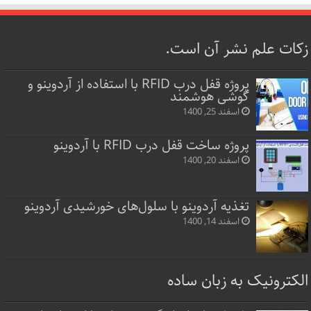
زکات علم نشر آن است.
پروژه قفل‌ درب RFID با استفاده از آردوینو و
گوشی هوشمند
اسفند 25, 1400
پروژه ساخت قفل‌ درب RFID با آردوینو
اسفند 20, 1400
تغذیه آردوینو با سلول‌های خورشیدی آردوینو
اسفند 14, 1400
الکترونیک به زبان ساده