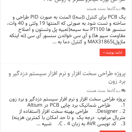
برای
دیدگاه‌ها
بسته هستند
طراحی
یک PCB برای کنترل ((سه)) المنت به صورت PID طراحی و
بورد
ساخته و تست شود به صورتی که المنتها 19 ولتی و 40 وات،
میکروکنترلر
سنسور ها PT100 سه سیمه(تعبیه پل وتستون و اصلاح
با
روش
مقاومت سیم ها) و آی سی خواندن سنسور آی سی (نه اینکه
PID
ماژول)MAX31865 و کنترل دما به …
ادامه نوشته »
پروژه طراحی سخت افزار و نرم افزار سیستم دزدگیر و
برد زون
برای
دیدگاه‌ها
بسته هستند
پروژه
پروژه طراحی سخت افزار و نرم افزار سیستم دزدگیر و برد زون
طراحی
1. طراحی شماتیک برد چاپی PCB در Altium
سخت
Designer . 2. طراحی بهینه سخت افزار (استفاده از
افزار
و
متریال مرغوب درجه یک و تا حد امکان با کمترین هزینه)
نرم
3. کد نویسی AVR به زبان C . 4. شبیه …
افزار
سیستم