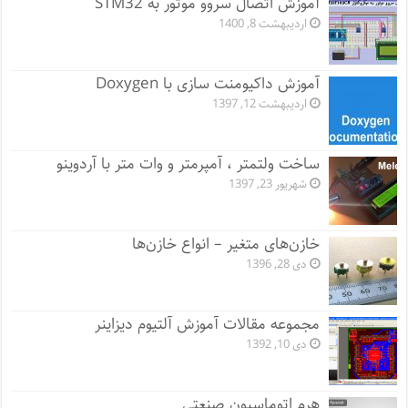
آموزش اتصال سروو موتور به STM32
اردیبهشت 8, 1400
آموزش داکیومنت سازی با Doxygen
اردیبهشت 12, 1397
ساخت ولتمتر ، آمپرمتر و وات متر با آردوینو
شهریور 23, 1397
خازن‌های متغیر – انواع خازن‌ها
دی 28, 1396
مجموعه مقالات آموزش آلتیوم دیزاینر
دی 10, 1392
هرم اتوماسیون صنعتی