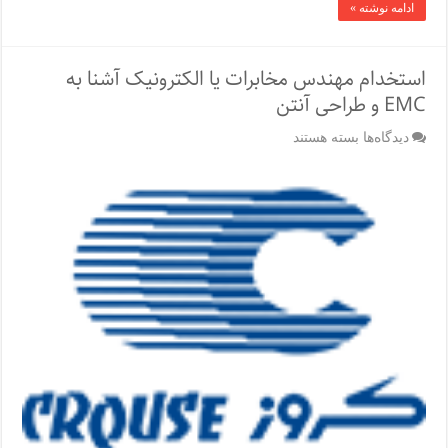
ادامه نوشته »
دزدگیر
و
برد
زون
استخدام مهندس مخابرات یا الکترونیک آشنا به
EMC و طراحی آنتن
برای
دیدگاه‌ها
بسته هستند
استخدام
مهندس
مخابرات
یا
الکترونیک
آشنا
به
EMC
و
طراحی
آنتن