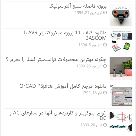
پروژه فاصله سنج آلتراسونیک
فروردین 21, 1394
دانلود کتاب 11 پروژه میکروکنترلر AVR با
BASCOM
شهریور 5, 1394
چگونه بهترین محصولات ترانسمیتر فشار را بخریم؟
شهریور 25, 1399
دانلود مرجع کامل آموزش OrCAD PSpice
آذر 18, 1392
انواع اپتوکوپلر و کاربردهای آنها در مدارهای AC و
DC
آبان 20, 1399