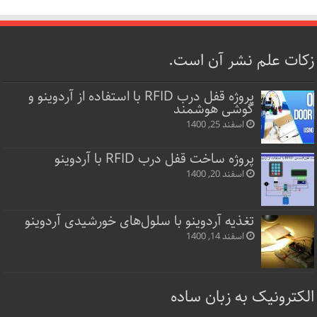
زکات علم نشر آن است.
پروژه قفل‌ درب RFID با استفاده از آردوینو و
گوشی هوشمند
اسفند 25, 1400
پروژه ساخت قفل‌ درب RFID با آردوینو
اسفند 20, 1400
تغذیه آردوینو با سلول‌های خورشیدی آردوینو
اسفند 14, 1400
الکترونیک به زبان ساده