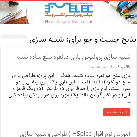
نتایج جست و جو برای:
شبیه سازی
شبیه سازی پروتئوس بازی دونفره منچ ساده شده
برای
دیدگاه‌ها
بسته هستند
شبیه
بازي منچ دو نفره ساده شده، هدف از این پروژه طراحی بازي
سازی
منچ دو نفره (Ludo (است. این بازي یک بازي رقابتی و دو
پروتئوس
نفره است. این بازي را صرفا براي دو بازیکن (دو رنگ قرمز و
بازی
دونفره
آبی) و در نظر گرفتن فقط یک مهره براي هر بازیکن پیاده کنی
منچ
…
ساده
شده
ادامه نوشته »
آموزش نرم افزار HSpice ( طراحی و شبیه سازی