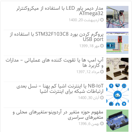
مدار دیمر پاور LED با استفاده از میکروکنترلر
ATmega32
اردیبهشت 20, 1400
پروگرم کردن بورد STM32F103C8 با استفاده از
USB port
مهر 18, 1399
آپ امپ ها یا تقویت کننده های عملیاتی – مدارات
و کاربرد ها
مرداد 12, 1397
NB-IoT یا اینترنت اشیا کم پهنا – نسل بعدی
ارتباطات شبکه برای اینترنت اشیا
آبان 30, 1400
مفهوم حوزه متغیر در آردوینو-متغیرهای محلی و
متغیرهای سراسری
بهمن 6, 1396