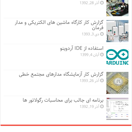
آذر 28, 1392
گزارش کار کارگاه ماشین های الکتریکی و مدار
فرمان
دی 3, 1393
استفاده از IDE آردوینو
آبان 4, 1399
گزارش کار آزمایشگاه مدارهای مجتمع خطی
آذر 26, 1393
برنامه ای جالب برای محاسبات رگولاتور ها
آذر 19, 1392