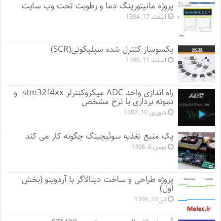
پروژه مانيتورينگ دما و رطوبت تحت وب سایت
اسفند 17, 1394
یکسوساز کنترل شده سیلیکونی(SCR)
اسفند 11, 1396
راه اندازی واحد ADC میکروکنترلر stm32f4xx و
نمونه برداری با نرخ مشخص
شهریور 10, 1397
یک منبع تغذیه سوئیچینگ چگونه کار می کند
بهمن 6, 1396
پروژه طراحی و ساخت دیتالاگر با آردوینو (بخش
اول)
تیر 10, 1396