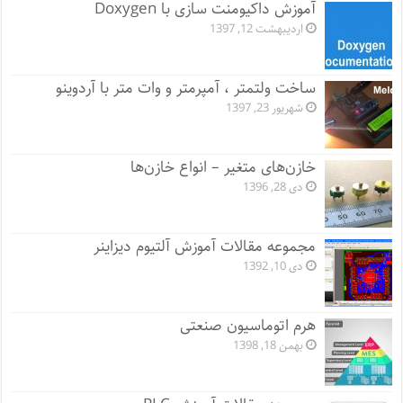
آموزش داکیومنت سازی با Doxygen
اردیبهشت 12, 1397
ساخت ولتمتر ، آمپرمتر و وات متر با آردوینو
شهریور 23, 1397
خازن‌های متغیر – انواع خازن‌ها
دی 28, 1396
مجموعه مقالات آموزش آلتیوم دیزاینر
دی 10, 1392
هرم اتوماسیون صنعتی
بهمن 18, 1398