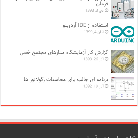
فرمان
دی 3, 1393
استفاده از IDE آردوینو
آبان 4, 1399
گزارش کار آزمایشگاه مدارهای مجتمع خطی
آذر 26, 1393
برنامه ای جالب برای محاسبات رگولاتور ها
آذر 19, 1392