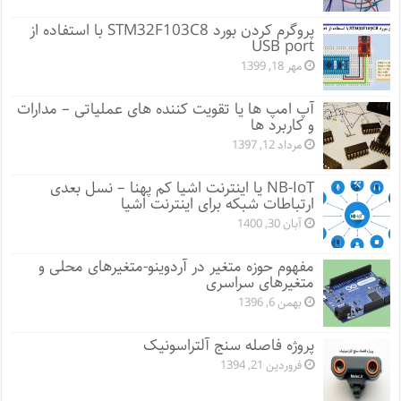
پروگرم کردن بورد STM32F103C8 با استفاده از
USB port
مهر 18, 1399
آپ امپ ها یا تقویت کننده های عملیاتی – مدارات
و کاربرد ها
مرداد 12, 1397
NB-IoT یا اینترنت اشیا کم پهنا – نسل بعدی
ارتباطات شبکه برای اینترنت اشیا
آبان 30, 1400
مفهوم حوزه متغیر در آردوینو-متغیرهای محلی و
متغیرهای سراسری
بهمن 6, 1396
پروژه فاصله سنج آلتراسونیک
فروردین 21, 1394