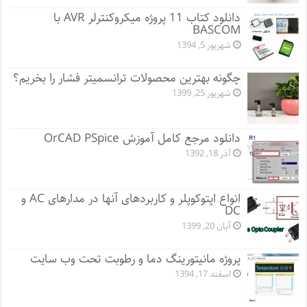
دانلود کتاب 11 پروژه میکروکنترلر AVR با
BASCOM
شهریور 5, 1394
چگونه بهترین محصولات ترانسمیتر فشار را بخریم؟
شهریور 25, 1399
دانلود مرجع کامل آموزش OrCAD PSpice
آذر 18, 1392
انواع اپتوکوپلر و کاربردهای آنها در مدارهای AC و
DC
آبان 20, 1399
پروژه مانيتورينگ دما و رطوبت تحت وب سایت
اسفند 17, 1394