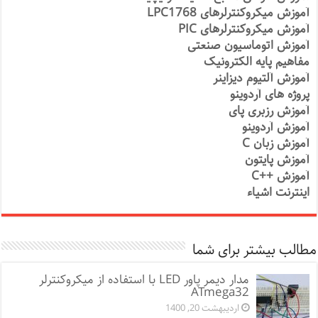
آموزش میکروکنترلرهای LPC1768
آموزش میکروکنترلرهای PIC
آموزش اتوماسیون صنعتی
مفاهیم پایه الکترونیک
آموزش آلتیوم دیزاینر
پروژه های آردوینو
آموزش رزبری پای
آموزش آردوینو
آموزش زبان C
آموزش پایتون
آموزش ++C
اینترنت اشیاء
مطالب بیشتر برای شما
مدار دیمر پاور LED با استفاده از میکروکنترلر
ATmega32
اردیبهشت 20, 1400