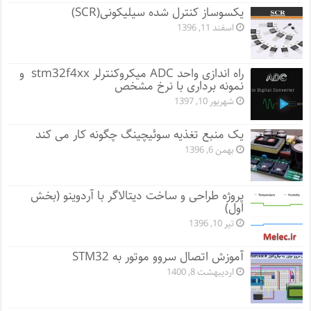
یکسوساز کنترل شده سیلیکونی(SCR)
اسفند 11, 1396
راه اندازی واحد ADC میکروکنترلر stm32f4xx و
نمونه برداری با نرخ مشخص
شهریور 10, 1397
یک منبع تغذیه سوئیچینگ چگونه کار می کند
بهمن 6, 1396
پروژه طراحی و ساخت دیتالاگر با آردوینو (بخش
اول)
تیر 10, 1396
آموزش اتصال سروو موتور به STM32
اردیبهشت 8, 1400