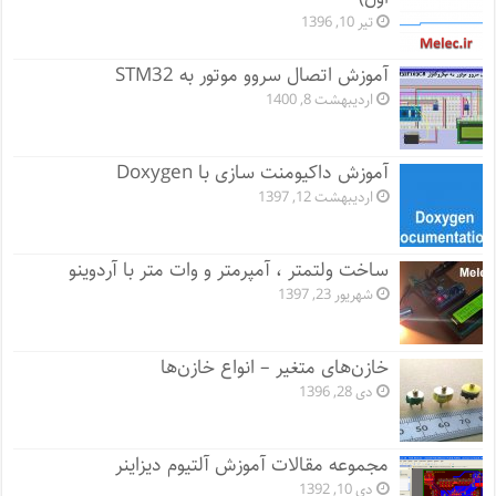
تیر 10, 1396
آموزش اتصال سروو موتور به STM32
اردیبهشت 8, 1400
آموزش داکیومنت سازی با Doxygen
اردیبهشت 12, 1397
ساخت ولتمتر ، آمپرمتر و وات متر با آردوینو
شهریور 23, 1397
خازن‌های متغیر – انواع خازن‌ها
دی 28, 1396
مجموعه مقالات آموزش آلتیوم دیزاینر
دی 10, 1392