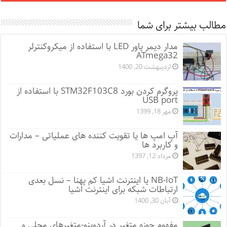
مطالب بیشتر برای شما
مدار دیمر پاور LED با استفاده از میکروکنترلر
ATmega32
اردیبهشت 20, 1400
پروگرم کردن بورد STM32F103C8 با استفاده از
USB port
مهر 18, 1399
آپ امپ ها یا تقویت کننده های عملیاتی – مدارات
و کاربرد ها
مرداد 12, 1397
NB-IoT یا اینترنت اشیا کم پهنا – نسل بعدی
ارتباطات شبکه برای اینترنت اشیا
آبان 30, 1400
مفهوم حوزه متغیر در آردوینو-متغیرهای محلی و