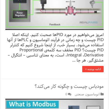
امروز می‌خواهیم در مورد PIDها صحبت کنیم. اینکه اصلا
PID چیست و چه زمانی در فرآیند اتوماسیون و PLCها از آنها
استفاده می‌شود. بسیار خب، از اینجا شروع کنیم که کنترلر
PID چیست؟ PID مخفف سه کلمه‌ی Proportional
،Integral ،Derivative است، به معنای تناسبی – انتگرال –
مشتق‌گیر. هر جا …
ادامه نوشته »
مودباس چیست و چگونه کار می‌کند؟
اتوماسیون صنعتی
0