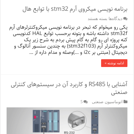
برنامه نویسی میکروی آرم stm32 با توابع هال
برای
دیدگاه‌ها
بسته هستند
برنامه
یکی رو میخوام که تبحر در برنامه نویسی میکروکنترلرهای آرم
نویسی
stm32f داشته باشه و بتونه برحسب توابع HAL کدنویسی
میکروی
کنه پروژه ای رو گام به گام پیش بردم به شرح زیر یک
آرم
stm32
میکروکنترلر آرم (stm32f103) به چندین سنسور آنالوگ و
با
دیجیتال (مبتنی بر i2c و …)وصله و مدام داره از …
توابع
هال
ادامه نوشته »
آشنایی با RS485 و کاربرد آن در سیستم‌‌های کنترلی
صنعتی
اتوماسیون صنعتی
5