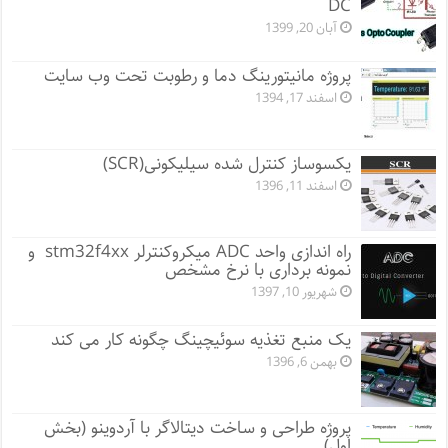
DC
آبان 20, 1399
پروژه مانيتورينگ دما و رطوبت تحت وب سایت
اسفند 17, 1394
یکسوساز کنترل شده سیلیکونی(SCR)
اسفند 11, 1396
راه اندازی واحد ADC میکروکنترلر stm32f4xx و
نمونه برداری با نرخ مشخص
شهریور 10, 1397
یک منبع تغذیه سوئیچینگ چگونه کار می کند
بهمن 6, 1396
پروژه طراحی و ساخت دیتالاگر با آردوینو (بخش
اول)