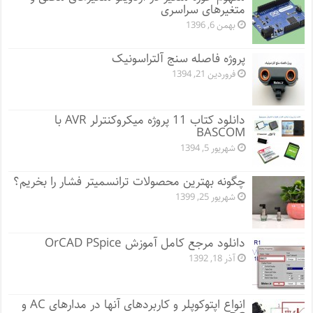
متغیرهای سراسری
بهمن 6, 1396
پروژه فاصله سنج آلتراسونیک
فروردین 21, 1394
دانلود کتاب 11 پروژه میکروکنترلر AVR با
BASCOM
شهریور 5, 1394
چگونه بهترین محصولات ترانسمیتر فشار را بخریم؟
شهریور 25, 1399
دانلود مرجع کامل آموزش OrCAD PSpice
آذر 18, 1392
انواع اپتوکوپلر و کاربردهای آنها در مدارهای AC و