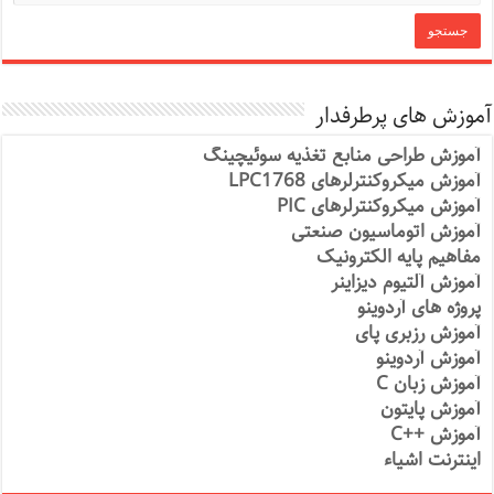
آموزش های پرطرفدار
آموزش طراحی منابع تغذیه سوئیچینگ
آموزش میکروکنترلرهای LPC1768
آموزش میکروکنترلرهای PIC
آموزش اتوماسیون صنعتی
مفاهیم پایه الکترونیک
آموزش آلتیوم دیزاینر
پروژه های آردوینو
آموزش رزبری پای
آموزش آردوینو
آموزش زبان C
آموزش پایتون
آموزش ++C
اینترنت اشیاء