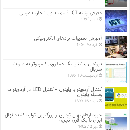
معرفی رشته ICT قسمت اول ! چارت درسی
تیر 1, 1393
آموزش تعمیرات بردهای الکترونیکی
خرداد 9, 1404
پروژه ی مانیتورینگ دما روی کامپیوتر به صورت
سریال
اردیبهشت 10, 1395
کنترل آردوینو با پایتون – کنترل LED در آردوینو به
وسیله پایتون
خرداد 16, 1399
خرید ارقام نهال تجاری از بزرگترین تولید کننده نهال
ایران با یک قرن تجربه
مهر 12, 1402