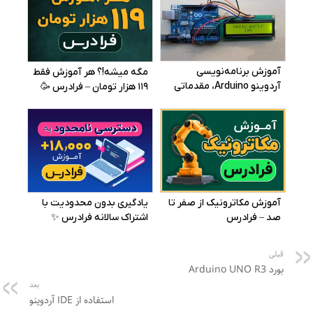
قبلی
بورد Arduino UNO R3
بعد
استفاده از IDE آردوینو