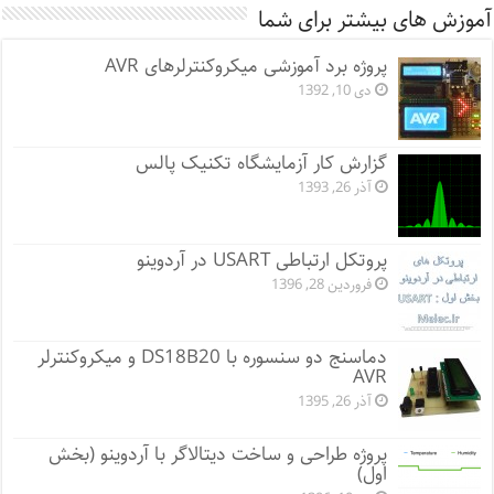
آموزش های بیشتر برای شما
پروژه برد آموزشی میکروکنترلرهای AVR
دی 10, 1392
گزارش کار آزمایشگاه تکنیک پالس
آذر 26, 1393
پروتکل ارتباطی USART در آردوینو
فروردین 28, 1396
دماسنج دو سنسوره با DS18B20 و میکروکنترلر
AVR
آذر 26, 1395
پروژه طراحی و ساخت دیتالاگر با آردوینو (بخش
اول)