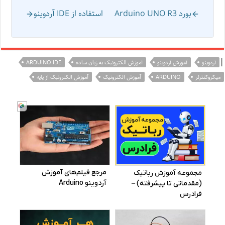
بورد Arduino UNO R3
استفاده از IDE آردوینو
|
آردوینو
آموزش آردوینو
آموزش الکترونیک به زبان ساده
ARDUINO IDE
میکروکنترلر
ARDUINO
آموزش الکترونیک
آموزش الکترونیک از پایه