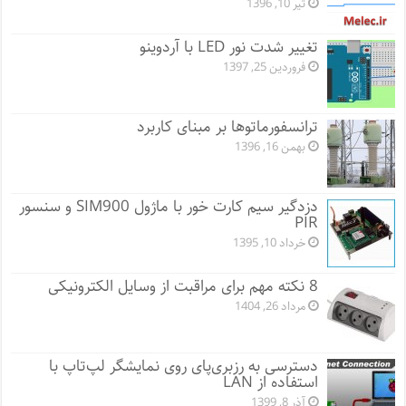
تیر 10, 1396
تغییر شدت نور LED با آردوینو
فروردین 25, 1397
ترانسفور‌ماتوها بر مبنای کاربرد
بهمن 16, 1396
دزدگیر سیم کارت خور با ماژول SIM900 و سنسور
PIR
خرداد 10, 1395
8 نکته مهم برای مراقبت از وسایل الکترونیکی
مرداد 26, 1404
دسترسی به رزبری‌پای روی نمایشگر لپ‌تاپ با
استفاده از LAN
آذر 8, 1399