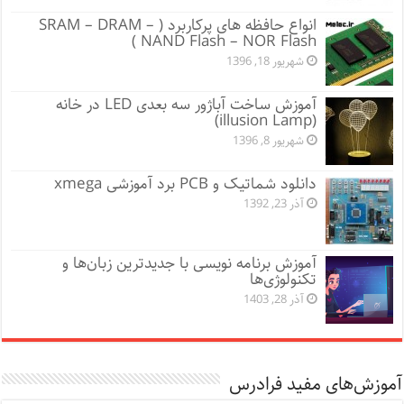
انواع حافظه های پرکاربرد ( SRAM – DRAM –
NAND Flash – NOR Flash )
شهریور 18, 1396
آموزش ساخت آباژور سه بعدی LED در خانه
(illusion Lamp)
شهریور 8, 1396
دانلود شماتیک و PCB برد آموزشی xmega
آذر 23, 1392
آموزش برنامه‌ نویسی با جدیدترین زبان‌ها و
تکنولوژی‌ها
آذر 28, 1403
آموزش‌های مفید فرادرس