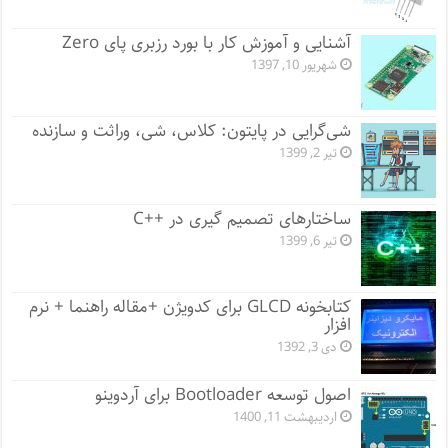
آشنایی و آموزش کار با بورد رزبری پای Zero
شهریور 10, 1397
شی‌گرایی در پایتون: کلاس، شی، وراثت و سازنده
تیر 2, 1399
ساختارهای تصمیم گیری در ++C
تیر 6, 1399
کتابخونه GLCD برای کدویژن +مقاله راهنما + نرم
افزار
دی 3, 1392
اصول توسعه Bootloader برای آردوینو
اردیبهشت 11, 1400