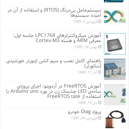
سیستم‌عامل بی‌درنگ (RTOS) و استفاده از آن در
امبدد سیستم‌ها
فروردین 2, 1399
آموزش میکروکنترلرهای LPC1768 جلسه اول:
معرفی ARM و هسته Cortex-M3
بهمن 14, 1395
راهنمای کامل نصب و سیم کشی اینورتر خورشیدی
(سانورتر)
آذر 11, 1404
آموزش FreeRTOS در آردوینو: اجرای پروژه‌ی
ساده‌ی LED چشمک زن در بورد Arduino uno با
استفاده از FreeRTOS task
دی 15, 1400
پروژه Diag خودرو
فروردین 24, 1395