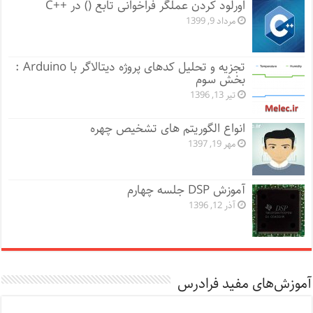
اورلود کردن عملگر فراخوانی تابع () در ++C
مرداد 9, 1399
تجزیه و تحلیل کدهای پروژه دیتالاگر با Arduino :
بخش سوم
تیر 13, 1396
انواع الگوریتم های تشخیص چهره
مهر 19, 1397
آموزش DSP جلسه چهارم
آذر 12, 1396
آموزش‌های مفید فرادرس