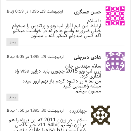
حسن عسگری
اردیبهشت 29, 1395 در 0:59 ق.ظ
با سلام
ارتباط بین نرم افزار لب ویو و پرتئوس را میخوام
خیلی ضروریه واسم عاجزانه در خواست میکنم
اگه کسی میدونم کمکم کنه… ممنون
پاسخ
هادی دمرچلی
اردیبهشت 29, 1395 در 3:05 ب.ظ
سلام مهندس جان
روی لب ویو 2015 چجوری باید درایور visa راه
اندازی کزد.
من visa رو دانلود کردم باز بهم ارور میده
میشه راهنمایی کنید
ممنون میشم
پاسخ
جهاندیده
اردیبهشت 30, 1395 در 1:50 ب.ظ
سلام . در ورژن 2011 که این پروژه را هم
در اون نوشتم v11 64bit چیز خاصی
لازم نیست فقط visa را دانلود و نصب