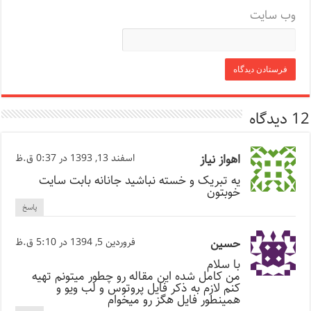
وب‌ سایت
12 دیدگاه
اهواز نیاز
اسفند 13, 1393 در 0:37 ق.ظ
یه تبریک و خسته نباشید جانانه بابت سایت
خوبتون
پاسخ
حسین
فروردین 5, 1394 در 5:10 ق.ظ
با سلام
من کامل شده این مقاله رو چطور میتونم تهیه
کنم لازم به ذکر فایل پروتوس و لب ویو و
همینطور فایل هگز رو میخوام