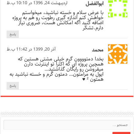
ابوالفضل
اردیبهشت 24, 1396 در 10:10 ب.ظ
با عرض سلام و خسته نباشید، میخواستم
خواهش کنم اندازه گیری رطوبت رو هم به پروژه
اضافه کنید اگه امکانش هست، ضروری نیاز
دارم.تشکر
پاسخ
محمد
آذر 20, 1399 در 11:42 ب.ظ
بخدا دمتوووون گرم خیلی مشتی هستین که
همچین پروژه ای که اکثرا تو اینترنت دارن
میفروشن رو رایگان گذاشتید…
ایول به مرامتون… دمتون گرم و خسته نباشید به
همتون ² ♥
پاسخ