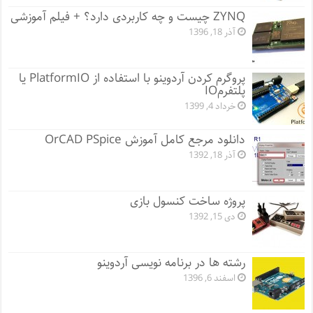
ZYNQ چیست و چه کاربردی دارد؟ + فیلم آموزشی
آذر 18, 1396
پروگرم کردن آردوینو با استفاده از PlatformIO یا
پلتفرمIO
خرداد 4, 1399
دانلود مرجع کامل آموزش OrCAD PSpice
آذر 18, 1392
پروژه ساخت کنسول بازی
دی 15, 1392
رشته‌ ها در برنامه نویسی آردوینو
اسفند 6, 1396