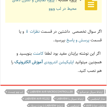
پروژه مشابه :
پروژه نمایش و کنترل دمای
محیط در لب ویوو
اگر سوال تخصصی داشتین در قسمت
نظرات ⇓
و یا
قسمت
پرسش و پاسخ
بپرسید.
اگر این نوشته‌ برایتان مفید بود لطفا
کامنت
بنویسید و
همچنین میتوانید
اپلیکیشن اندرویدی
آموزش الکترونیک
را
هم نصب کنید.
|
ارتباط سریال دو میکرو
LABVIEW AVR MICROCONTROLLER
لب ویو چیست
مدار اینترفیس
ارتباط سریال با LABVIEW
LABVIEW AVR RS232
نمایش دما با AVR
اینترفیس
ارتباط LABVIEW با پورت سریال