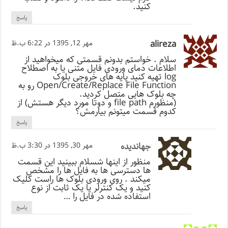
کنید.
پاسخ
alireza
مهر 12, 1395 در 6:22 ب.ظ
سلام . خواستم بدونم قسمتی که میخواهید از
اطلاعات دمای ورودی فایل متنی یا به اصطلاح
log تهیه کنید پایه های خروجی بلوک
Open/Create/Replace File Function رو به
چه بلوک هایی متصل کردید.
(منظورم file path و دوتا مورد دیگر هستش) از
کدوم قسمت میتونم بیارمش؟
پاسخ
جهاندیده
مهر 30, 1395 در 3:30 ب.ظ
منظور از اینها شسلام ببینید این قسمت
ها دسترسی ها به فایل ها را مشخص
میکند . روی ورودی بلوک ها راست کلیک
کنید و یک کنترلر یا یک ثابت از نوع
استفاده شده در فایل را …
پاسخ