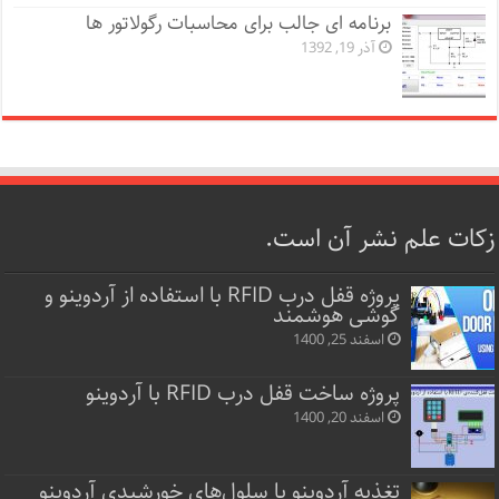
برنامه ای جالب برای محاسبات رگولاتور ها
آذر 19, 1392
زکات علم نشر آن است.
پروژه قفل‌ درب RFID با استفاده از آردوینو و
گوشی هوشمند
اسفند 25, 1400
پروژه ساخت قفل‌ درب RFID با آردوینو
اسفند 20, 1400
تغذیه آردوینو با سلول‌های خورشیدی آردوینو