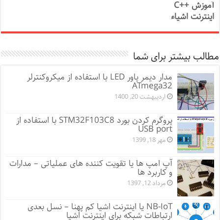
آموزش ++C
اینترنت اشیاء
مطالب بیشتر برای شما
مدار دیمر پاور LED با استفاده از میکروکنترلر
ATmega32
اردیبهشت 20, 1400
پروگرم کردن بورد STM32F103C8 با استفاده از
USB port
مهر 18, 1399
آپ امپ ها یا تقویت کننده های عملیاتی – مدارات
و کاربرد ها
مرداد 12, 1397
NB-IoT یا اینترنت اشیا کم پهنا – نسل بعدی
ارتباطات شبکه برای اینترنت اشیا