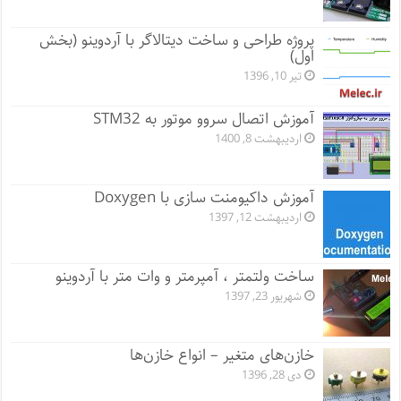
پروژه طراحی و ساخت دیتالاگر با آردوینو (بخش
اول)
تیر 10, 1396
آموزش اتصال سروو موتور به STM32
اردیبهشت 8, 1400
آموزش داکیومنت سازی با Doxygen
اردیبهشت 12, 1397
ساخت ولتمتر ، آمپرمتر و وات متر با آردوینو
شهریور 23, 1397
خازن‌های متغیر – انواع خازن‌ها
دی 28, 1396