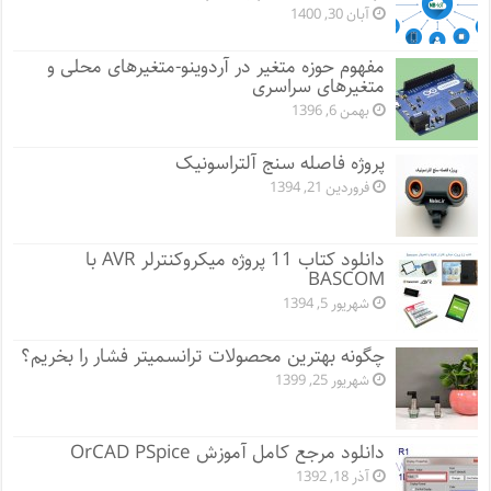
آبان 30, 1400
مفهوم حوزه متغیر در آردوینو-متغیرهای محلی و
متغیرهای سراسری
بهمن 6, 1396
پروژه فاصله سنج آلتراسونیک
فروردین 21, 1394
دانلود کتاب 11 پروژه میکروکنترلر AVR با
BASCOM
شهریور 5, 1394
چگونه بهترین محصولات ترانسمیتر فشار را بخریم؟
شهریور 25, 1399
دانلود مرجع کامل آموزش OrCAD PSpice
آذر 18, 1392