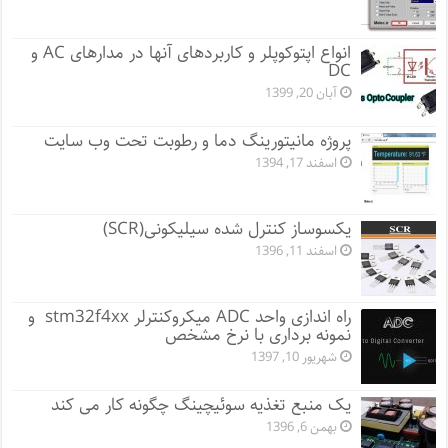
انواع اپتوکوپلر و کاربردهای آنها در مدارهای AC و
DC
آبان 20, 1399
پروژه مانيتورينگ دما و رطوبت تحت وب سایت
اسفند 17, 1394
یکسوساز کنترل شده سیلیکونی(SCR)
اسفند 11, 1396
راه اندازی واحد ADC میکروکنترلر stm32f4xx و
نمونه برداری با نرخ مشخص
شهریور 10, 1397
یک منبع تغذیه سوئیچینگ چگونه کار می کند
بهمن 6, 1396