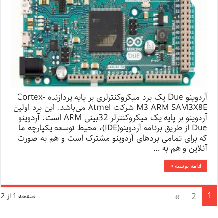
آردوینو Due یک برد میکروکنترلری بر پایه پردازنده Cortex-
M3 ARM SAM3X8E شرکت Atmel می‌باشد. این برد اولین
آردوینو بر پایه یک میکروکنترلر 32بیتی ARM است. آردوینو
Due از طریق برنامه آردوینو(IDE)، محیط توسعه یکپارچه ما
که برای تمامی بردهای آردوینو مشترک است و هم به صورت
آنلاین و هم به …
ادامه نوشته »
1
»
2
صفحه 1 از 2