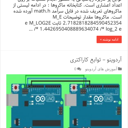
اعداد اعشاری است. کتابخانه ماکروها : در ادامه لیستی از
ماکروهای تعریف شده در فایل سرآمد math.h آورده شده
است. ماکروها مقدار توضیحات M_E
2.7182818284590452354 ثابت e M_LOG2E
1.4426950408889634074 /* log_2 e */ …
ادامه نوشته »
آردوینو – توابع کاراکتری
آموزش های آردوینو
0