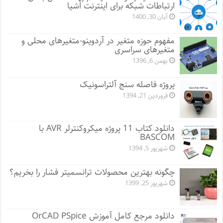
ارتباطات شبکه برای اینترنت اشیا
آبان 30, 1400
مفهوم حوزه متغیر در آردوینو-متغیرهای محلی و
متغیرهای سراسری
بهمن 6, 1396
پروژه فاصله سنج آلتراسونیک
فروردین 21, 1394
دانلود کتاب 11 پروژه میکروکنترلر AVR با
BASCOM
شهریور 5, 1394
چگونه بهترین محصولات ترانسمیتر فشار را بخریم؟
شهریور 25, 1399
دانلود مرجع کامل آموزش OrCAD PSpice