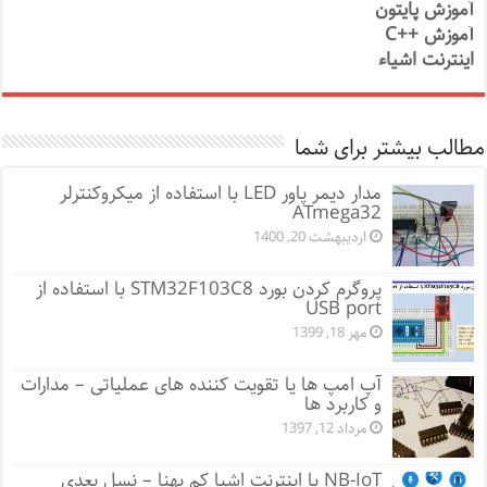
آموزش پایتون
آموزش ++C
اینترنت اشیاء
مطالب بیشتر برای شما
مدار دیمر پاور LED با استفاده از میکروکنترلر
ATmega32
اردیبهشت 20, 1400
پروگرم کردن بورد STM32F103C8 با استفاده از
USB port
مهر 18, 1399
آپ امپ ها یا تقویت کننده های عملیاتی – مدارات
و کاربرد ها
مرداد 12, 1397
NB-IoT یا اینترنت اشیا کم پهنا – نسل بعدی