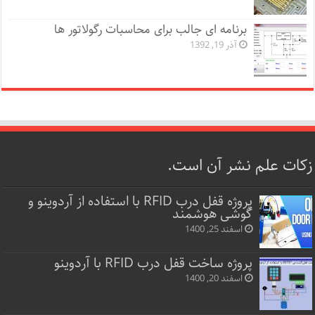
برنامه ای جالب برای محاسبات رگولاتور ها
آذر 19, 1392
زکات علم نشر آن است.
پروژه قفل‌ درب RFID با استفاده از آردوینو و
گوشی هوشمند
اسفند 25, 1400
پروژه ساخت قفل‌ درب RFID با آردوینو
اسفند 20, 1400