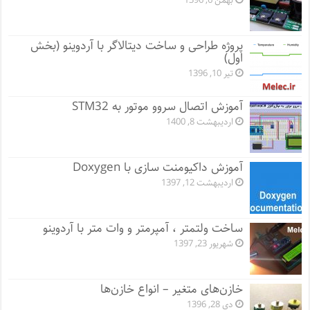
بهمن 6, 1396
پروژه طراحی و ساخت دیتالاگر با آردوینو (بخش
اول)
تیر 10, 1396
آموزش اتصال سروو موتور به STM32
اردیبهشت 8, 1400
آموزش داکیومنت سازی با Doxygen
اردیبهشت 12, 1397
ساخت ولتمتر ، آمپرمتر و وات متر با آردوینو
شهریور 23, 1397
خازن‌های متغیر – انواع خازن‌ها
دی 28, 1396