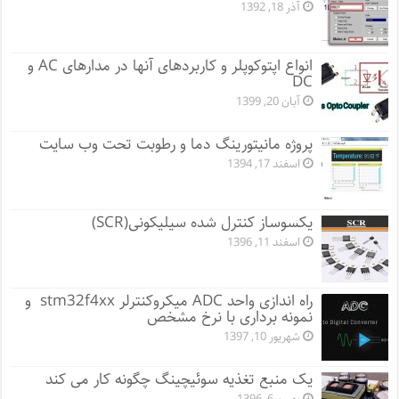
آذر 18, 1392
انواع اپتوکوپلر و کاربردهای آنها در مدارهای AC و
DC
آبان 20, 1399
پروژه مانيتورينگ دما و رطوبت تحت وب سایت
اسفند 17, 1394
یکسوساز کنترل شده سیلیکونی(SCR)
اسفند 11, 1396
راه اندازی واحد ADC میکروکنترلر stm32f4xx و
نمونه برداری با نرخ مشخص
شهریور 10, 1397
یک منبع تغذیه سوئیچینگ چگونه کار می کند