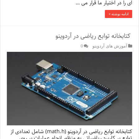
ای را در اختیار ما قرار می …
ادامه نوشته »
کتابخانه توابع ریاضی در آردوینو
آموزش های آردوینو
0
کتابخانه توابع ریاضی در آردوینو (math.h) شامل تعدادی از
توابع پر کاربرد ریاضیاتی به منظور انجام عملیات بر روی